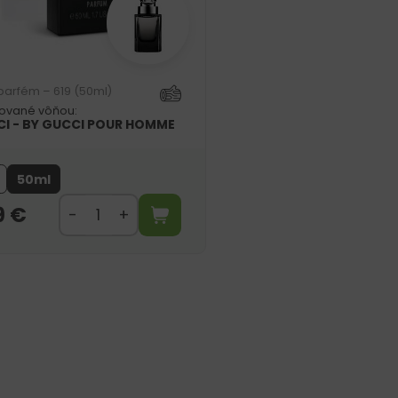
parfém – 619 (50ml)
rované vôňou:
I - BY GUCCI POUR HOMME
50ml
9
€