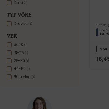
Zima
(1)
TYP VÔNE
TYP VÔNE
Drevitá
(1)
Pánsky 
Inšpi
GUCC
VEK
VEK
do 18
(1)
2ml
19-25
(1)
16,4
26-39
(1)
40-59
(1)
60 a viac
(1)