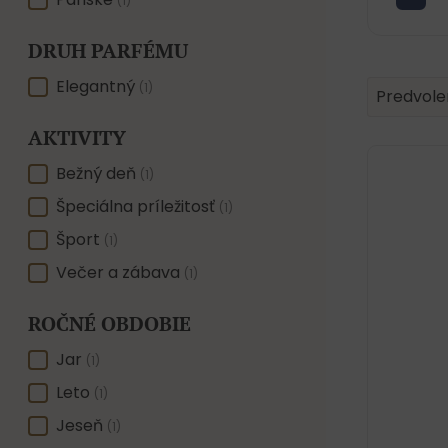
POHLAVIE
(1)
DRUH PARFÉMU
DRUH PARFÉMU
Elegantný
Product 
Sort conte
(1)
Sort con
Predvole
AKTIVITY
AKTIVITY
Bežný deň
(1)
Špeciálna príležitosť
(1)
Šport
(1)
Večer a zábava
(1)
ROČNÉ OBDOBIE
ROČNÉ OBDOBIE
Jar
(1)
Leto
(1)
Jeseň
(1)