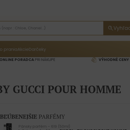
Vyhľa
o prania
Akcie
Darčeky
ONLINE PORADCA
PRI NÁKUPE
VÝHODNÉ CENY
BY GUCCI POUR HOMME
BĽÚBENEJŠIE
PARFÉMY
Pánsky parfém – 619 (50ml)