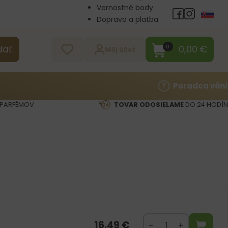
Vernostné body
Doprava a platba
Veľkoobchod
Kontakt
0,00
€
0
dať
Môj účet
Poradca vôní
PARFÉMOV
TOVAR ODOSIELAME
DO 24 HODÍN
16,49
€