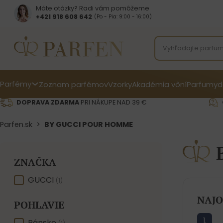
Máte otázky? Radi vám pomôžeme
+421 918 608 642‬
(Po - Pia: 9:00 - 16:00)
Parfémy
Zoznam parfémov
Vzorky
Akadémia vôní
Parfumy
d
DOPRAVA ZDARMA
PRI NÁKUPE NAD 39 €
Parfen.sk
>
BY GUCCI POUR HOMME
ZNAČKA
ZNAČKA
GUCCI
(1)
NAJO
POHLAVIE
Pánske