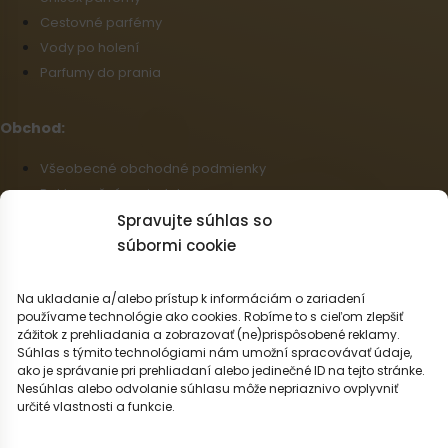
Cestovné parfémy
Vody po holení
Parfumy do prania
Obchod:
Všeobecné obchodné podmienky
Reklamačný poriadok
Informácie o doprave a platbe
Spravujte súhlas so
Zásady používania súborov cookie (EÚ)
súbormi cookie
Veľkoobchod
Odstúpenie od zmluvy
Na ukladanie a/alebo prístup k informáciám o zariadení
používame technológie ako cookies. Robíme to s cieľom zlepšiť
zážitok z prehliadania a zobrazovať (ne)prispôsobené reklamy.
Slovenčina
Súhlas s týmito technológiami nám umožní spracovávať údaje,
ako je správanie pri prehliadaní alebo jedinečné ID na tejto stránke.
Možnosti dopravy:
Nesúhlas alebo odvolanie súhlasu môže nepriaznivo ovplyvniť
určité vlastnosti a funkcie.
Možnosti platby: