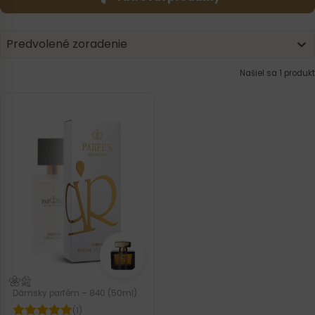
Product | Sorting
Sort content
Sort content
Predvolené zoradenie
Našiel sa 1 produkt
Dámsky parfém – 840 (50ml)
(1)