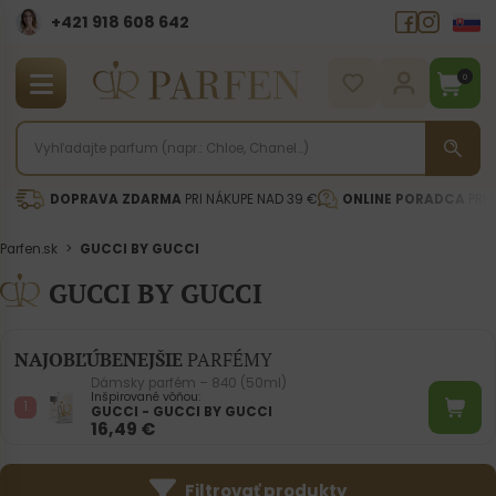
+421 918 608 642‬
0
DOPRAVA ZDARMA
PRI NÁKUPE NAD 39 €
ONLINE PORADCA
PRI 
Parfen.sk
>
GUCCI BY GUCCI
GUCCI BY GUCCI
NAJOBĽÚBENEJŠIE
PARFÉMY
Dámsky parfém – 840 (50ml)
Inšpirované vôňou:
GUCCI - GUCCI BY GUCCI
16,49
€
Filtrovať produkty