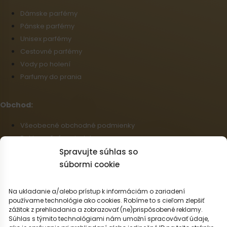
Dámske parfémy
Pánske parfémy
Unisex parfémy
Cestovné parfémy
Vody po holení
Parfumy do prania
Obchod:
Všeobecné obchodné podmienky
Reklamačný poriadok
Informácie o doprave a platbe
Spravujte súhlas so
Zásady používania súborov cookie (EÚ)
súbormi cookie
Veľkoobchod
Odstúpenie od zmluvy
Na ukladanie a/alebo prístup k informáciám o zariadení
používame technológie ako cookies. Robíme to s cieľom zlepšiť
zážitok z prehliadania a zobrazovať (ne)prispôsobené reklamy.
Slovenčina
Súhlas s týmito technológiami nám umožní spracovávať údaje,