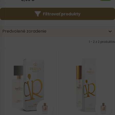
Filtrovať produkty
Product | Sorting
Sort content
Sort content
Predvolené zoradenie
1 - 2 z 2 produktov