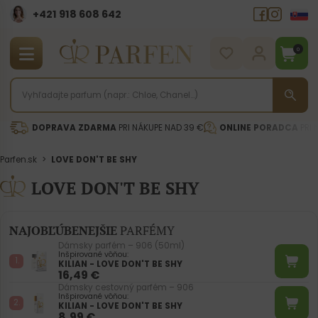
+421 918 608 642‬
0
DOPRAVA ZDARMA
PRI NÁKUPE NAD 39 €
ONLINE PORADCA
PRI 
Parfen.sk
>
LOVE DON'T BE SHY
LOVE DON'T BE SHY
NAJOBĽÚBENEJŠIE
PARFÉMY
Dámsky parfém – 906 (50ml)
Inšpirované vôňou:
KILIAN - LOVE DON'T BE SHY
16,49
€
Dámsky cestovný parfém – 906
Inšpirované vôňou:
KILIAN - LOVE DON'T BE SHY
8,99
€