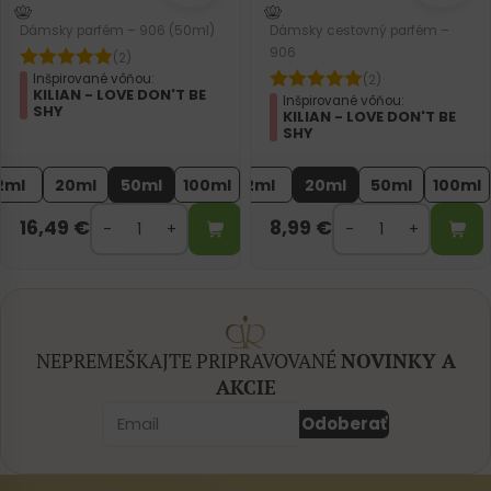
Dámsky parfém – 906 (50ml)
Dámsky cestovný parfém –
906
(2)
Inšpirované vôňou:
(2)
KILIAN - LOVE DON'T BE
Inšpirované vôňou:
SHY
KILIAN - LOVE DON'T BE
SHY
2ml
20ml
50ml
100ml
2ml
20ml
50ml
100ml
16,49
€
8,99
€
NEPREMEŠKAJTE PRIPRAVOVANÉ
NOVINKY A
AKCIE
Odoberať