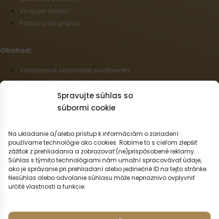
Vody po holení
Parfumy do prania
Obchod:
Všeobecné obchodné podmienky
Reklamačný poriadok
Informácie o doprave a platbe
Spravujte súhlas so
Zásady používania súborov cookie (EÚ)
súbormi cookie
Veľkoobchod
Odstúpenie od zmluvy
Na ukladanie a/alebo prístup k informáciám o zariadení
používame technológie ako cookies. Robíme to s cieľom zlepšiť
zážitok z prehliadania a zobrazovať (ne)prispôsobené reklamy.
Slovenčina
Súhlas s týmito technológiami nám umožní spracovávať údaje,
ako je správanie pri prehliadaní alebo jedinečné ID na tejto stránke.
Možnosti dopravy:
Nesúhlas alebo odvolanie súhlasu môže nepriaznivo ovplyvniť
určité vlastnosti a funkcie.
Možnosti platby: