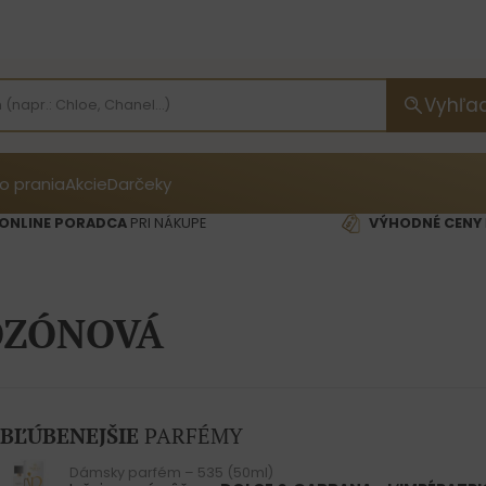
Vyhľa
o prania
Akcie
Darčeky
ONLINE PORADCA
PRI NÁKUPE
VÝHODNÉ CENY
OZÓNOVÁ
BĽÚBENEJŠIE
PARFÉMY
Dámsky parfém – 535 (50ml)