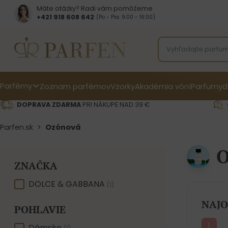
Máte otázky? Radi vám pomôžeme
+421 918 608 642‬
(Po - Pia: 9:00 - 16:00)
Parfémy
Zoznam parfémov
Vzorky
Akadémia vôní
Parfumy
d
DOPRAVA ZDARMA
PRI NÁKUPE NAD 39 €
Parfen.sk
>
Ozónová
ZNAČKA
ZNAČKA
DOLCE & GABBANA
(1)
NAJO
POHLAVIE
Dámske