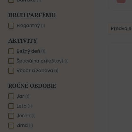
POHLAVIE
(1)
DRUH PARFÉMU
DRUH PARFÉMU
Elegantný
Product 
Sort conte
(1)
Sort con
Predvole
AKTIVITY
AKTIVITY
Bežný deň
(1)
Špeciálna príležitosť
(1)
Večer a zábava
(1)
ROČNÉ OBDOBIE
ROČNÉ OBDOBIE
Jar
(1)
Leto
(1)
Jeseň
(1)
Zima
(1)