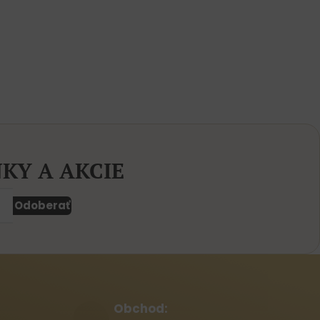
KY A AKCIE
Odoberať
Obchod: