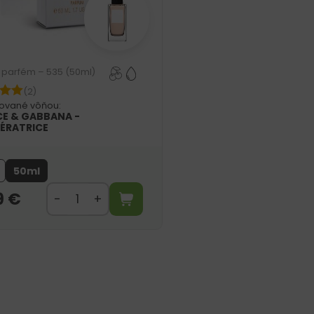
parfém – 535 (50ml)
(2)
rované vôňou:
E & GABBANA -
PÉRATRICE
50ml
9
€