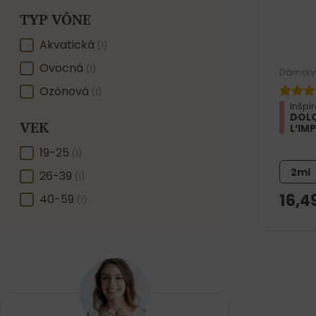
TYP VÔNE
TYP VÔNE
Akvatická
(1)
Ovocná
(1)
Dámsky 
Ozónová
(1)
Inšpi
DOLC
VEK
L‘IM
VEK
19-25
(1)
2ml
26-39
(1)
16,4
40-59
(1)