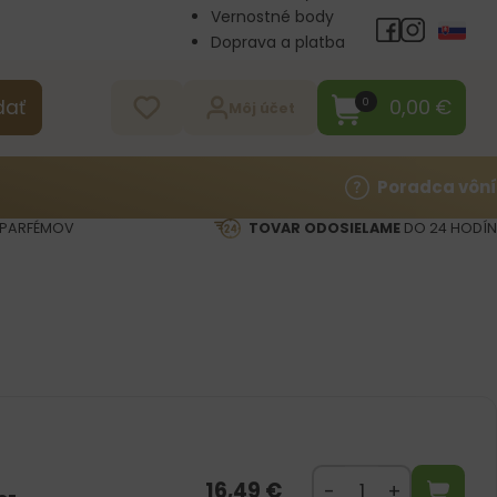
Vernostné body
Doprava a platba
Veľkoobchod
Kontakt
0,00
€
0
dať
Môj účet
Poradca vôní
PARFÉMOV
TOVAR ODOSIELAME
DO 24 HODÍN
16,49
€