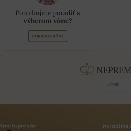
Potrebujete poradiť
s
výberom vône?
PORADCA VÔNÍ
NEPREM
Sme tu pre vás:
Poradíme 