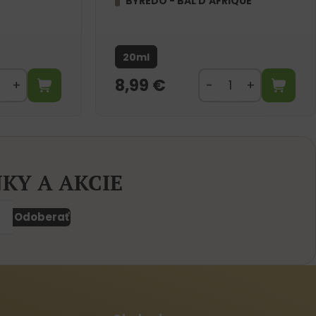
BYREDO - BAL D’AFRIQUE
20ml
8,99
€
KY A AKCIE
Odoberať