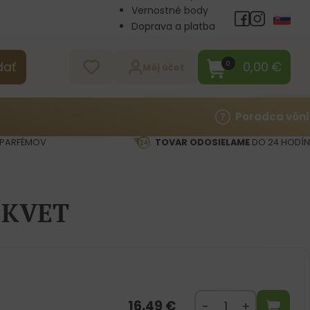
Vernostné body
Doprava a platba
Veľkoobchod
Kontakt
0,00
€
0
dať
Môj účet
Poradca vôní
PARFÉMOV
TOVAR ODOSIELAME
DO 24 HODÍN
 KVET
16,49
€