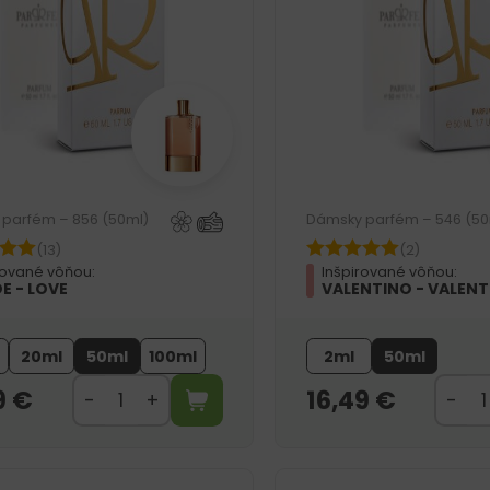
parfém – 856 (50ml)
Dámsky parfém – 546 (50
(13)
(2)
rované vôňou:
Inšpirované vôňou:
E - LOVE
VALENTINO - VALENT
20ml
50ml
100ml
2ml
50ml
9
€
16,49
€