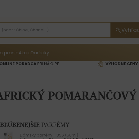
Vyhľa
o prania
Akcie
Darčeky
ONLINE PORADCA
PRI NÁKUPE
VÝHODNÉ CENY
AFRICKÝ POMARANČOVÝ
BĽÚBENEJŠIE
PARFÉMY
Dámsky parfém – 856 (50ml)