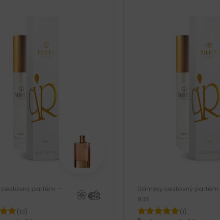
cestovný parfém –
Dámsky cestovný parfém
935
(13)
(1)