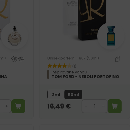
ml)
Unisex parfém – 807 (50ml)
(1)
Inšpirované vôňou:
INA
TOM FORD - NEROLI PORTOFINO
2ml
50ml
16,49
€