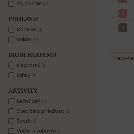
VALENTINO
(1)
POHLAVIE
POHLAVIE
Dámske
(4)
Unisex
(2)
DRUH PARFÉMU
Product 
Sort conte
Sort con
Predvole
DRUH PARFÉMU
Elegantný
(3)
Ľahký
(4)
AKTIVITY
AKTIVITY
Bežný deň
(6)
Špeciálna príležitosť
(2)
Šport
(6)
Večer a zábava
(5)