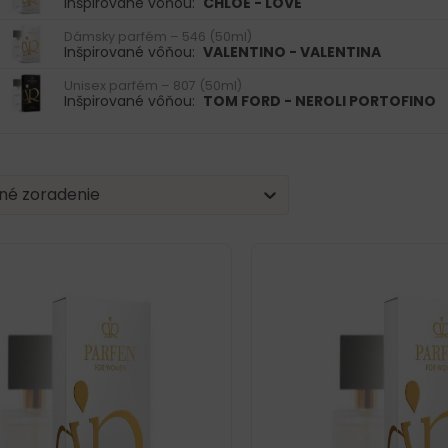
Inšpirované vôňou:
CHLOE - LOVE
Dámsky parfém – 546 (50ml)
Inšpirované vôňou:
VALENTINO - VALENTINA
Unisex parfém – 807 (50ml)
Inšpirované vôňou:
TOM FORD - NEROLI PORTOFINO
| Sorting
nt
tent
né zoradenie