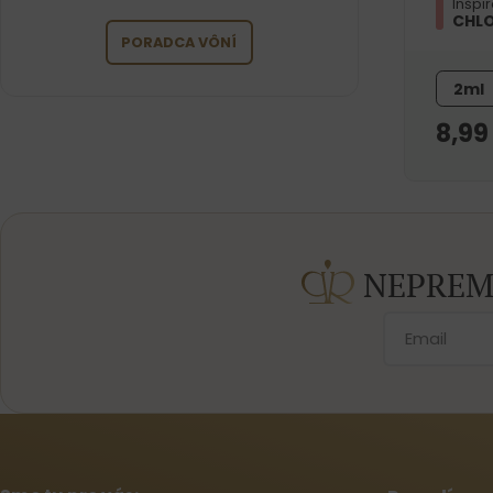
Inšpi
CHLO
PORADCA VÔNÍ
2ml
8,9
NEPREM