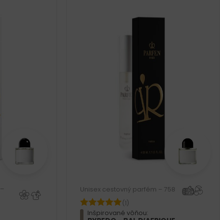
 –
Unisex cestovný parfém – 758
(1)
Inšpirované vôňou: