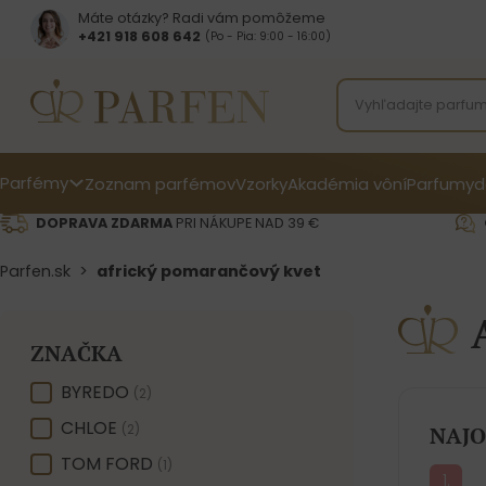
Máte otázky? Radi vám pomôžeme
+421 918 608 642‬
(Po - Pia: 9:00 - 16:00)
Parfémy
Zoznam parfémov
Vzorky
Akadémia vôní
Parfumy
d
DOPRAVA ZDARMA
PRI NÁKUPE NAD 39 €
Parfen.sk
>
africký pomarančový kvet
ZNAČKA
ZNAČKA
BYREDO
(2)
CHLOE
(2)
NAJO
TOM FORD
(1)