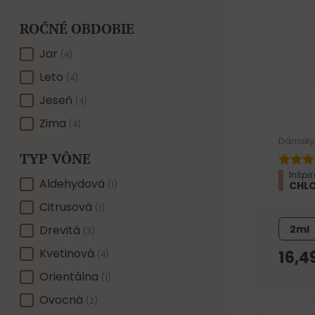
ROČNÉ OBDOBIE
ROČNÉ OBDOBIE
Jar
(4)
Leto
(4)
Jeseň
(4)
Zima
(4)
Dámsky 
TYP VÔNE
Inšpi
TYP VÔNE
Aldehydová
CHLO
(1)
Citrusová
(1)
2ml
Drevitá
(3)
Kvetinová
16,4
(4)
Orientálna
(1)
Ovocná
(2)