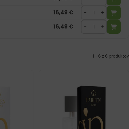
16,49
€
16,49
€
1 - 6 z 6 produktov