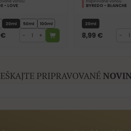
rované vôňou:
Inšpirované vôňou:
E - LOVE
BYREDO - BLANCHE
20ml
50ml
100ml
20ml
9
€
8,99
€
EŠKAJTE PRIPRAVOVANÉ
NOVIN