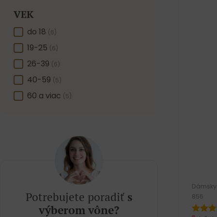
VEK
VEK
do 18
(6)
19-25
(6)
26-39
(6)
40-59
(5)
60 a viac
(5)
Dámsky 
Potrebujete poradiť
s
856
výberom vône?