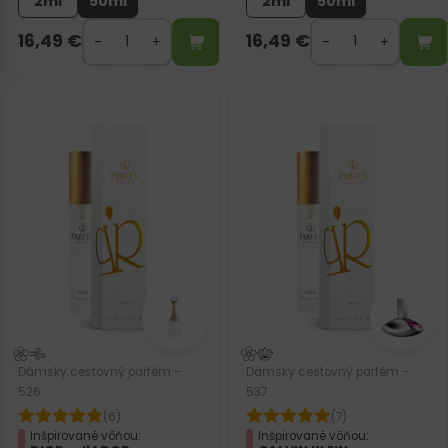
2ml
50ml
2ml
50ml
16,49
€
16,49
€
Dámsky cestovný parfém –
Dámsky cestovný parfém –
526
537
(6)
(7)
Inšpirované vôňou:
Inšpirované vôňou: