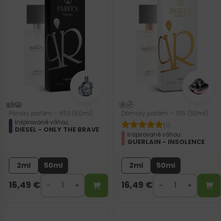
Pánsky parfém – 653 (50ml)
Dámsky parfém – 705 (50ml)
Inšpirované vôňou:
(1)
DIESEL - ONLY THE BRAVE
Inšpirované vôňou:
GUERLAIN - INSOLENCE
2ml
50ml
2ml
50ml
16,49
€
16,49
€