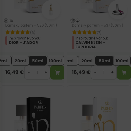
Dámsky parfém – 526 (50ml)
Dámsky parfém – 537 (50ml)
(6)
(7)
Inšpirované vôňou:
Inšpirované vôňou:
DIOR - J'ADOR
CALVIN KLEIN -
EUPHORIA
2ml
20ml
50ml
100ml
2ml
20ml
50ml
100ml
16,49
€
16,49
€