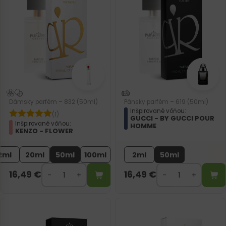
Dámsky parfém – 832 (50ml)
Pánsky parfém – 619 (50ml)
Inšpirované vôňou:
(1)
GUCCI - BY GUCCI POUR
Inšpirované vôňou:
HOMME
KENZO - FLOWER
2ml
20ml
50ml
100ml
2ml
50ml
16,49
€
16,49
€