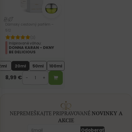
Dámsky cestovný parfém –
512
(3)
Inšpirované vôňou:
DONNA KARAN - DKNY
BE DELICIOUS
2ml
20ml
50ml
100ml
8,99
€
NEPREMEŠKAJTE PRIPRAVOVANÉ
NOVINKY A
AKCIE
Odoberať