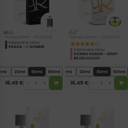
Pánsky parfém – 412 (50ml)
Dámsky parfém – 512 (50ml)
Inšpirované vôňou:
(3)
PRADA - L'HOMME
Inšpirované vôňou:
DONNA KARAN - DKNY
BE DELICIOUS
2ml
20ml
50ml
100ml
2ml
20ml
50ml
100ml
16,49
€
16,49
€