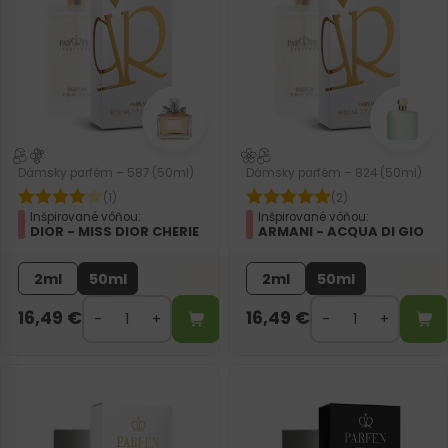
Dámsky parfém – 587 (50ml)
Dámsky parfém – 824 (50ml)
(1)
(2)
Inšpirované vôňou:
Inšpirované vôňou:
DIOR - MISS DIOR CHERIE
ARMANI - ACQUA DI GIO
2ml
50ml
2ml
50ml
16,49
€
16,49
€