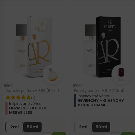
Dámsky parfém – 888 (50ml)
Pánsky parfém – 610 (50ml)
Inšpirované vôňou:
(1)
GIVENCHY - GIVENCHY
Inšpirované vôňou:
POUR HOMME
HERMES - EAU DES
MERVEILLES
2ml
50ml
2ml
50ml