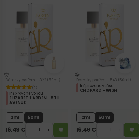
Dámsky parfém – 822 (50ml)
Dámsky parfém – 543 (50ml)
Inšpirované vôňou:
(2)
CHOPARD - WISH
Inšpirované vôňou:
ELIZABETH ARDEN - 5TH
AVENUE
2ml
50ml
2ml
50ml
16,49
€
16,49
€