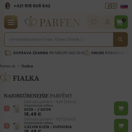
+421 918 608 642‬
0
DOPRAVA ZDARMA
PRI NÁKUPE NAD 39 €
ONLINE PORADCA
PRI 
Parfen.sk
>
fialka
FIALKA
NAJOBĽÚBENEJŠIE
PARFÉMY
Dámsky parfém – 526 (50ml)
Inšpirované vôňou:
DIOR - J'ADOR
16,49
€
Dámsky parfém – 537 (50ml)
Inšpirované vôňou:
CALVIN KLEIN - EUPHORIA
16,49
€