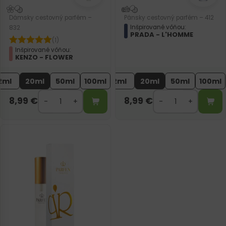
Dámsky cestovný parfém –
Pánsky cestovný parfém – 412
Inšpirované vôňou:
832
PRADA - L'HOMME
(1)
Inšpirované vôňou:
KENZO - FLOWER
2ml
20ml
50ml
100ml
2ml
20ml
50ml
100ml
8,99
€
8,99
€