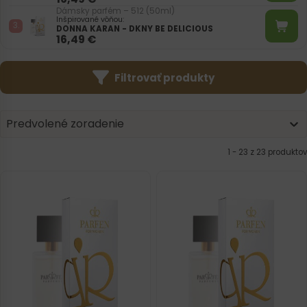
Dámsky parfém – 512 (50ml)
Inšpirované vôňou:
DONNA KARAN - DKNY BE DELICIOUS
16,49
€
Filtrovať produkty
Product | Sorting
Sort content
Sort content
Predvolené zoradenie
1 - 23 z 23 produktov