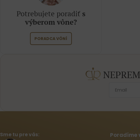
Potrebujete poradiť
s
výberom vône?
PORADCA VÔNÍ
NEPREM
Sme tu pre vás:
Poradíme 