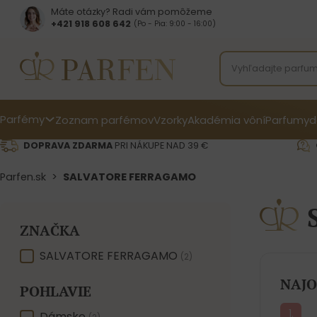
Máte otázky? Radi vám pomôžeme
+421 918 608 642‬
(Po - Pia: 9:00 - 16:00)
Parfémy
Zoznam parfémov
Vzorky
Akadémia vôní
Parfumy
d
DOPRAVA ZDARMA
PRI NÁKUPE NAD 39 €
Parfen.sk
>
SALVATORE FERRAGAMO
ZNAČKA
ZNAČKA
SALVATORE FERRAGAMO
(2)
NAJO
POHLAVIE
Dámske