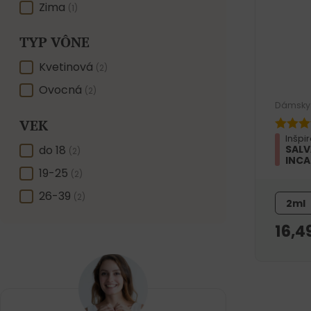
Zima
(1)
TYP VÔNE
TYP VÔNE
Kvetinová
(2)
Ovocná
(2)
Dámsky 
VEK
Inšpi
VEK
do 18
SALV
(2)
INCA
19-25
(2)
26-39
(2)
2ml
16,4