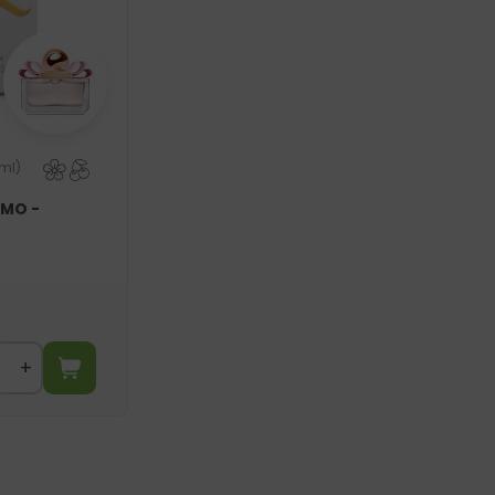
ml)
AMO -