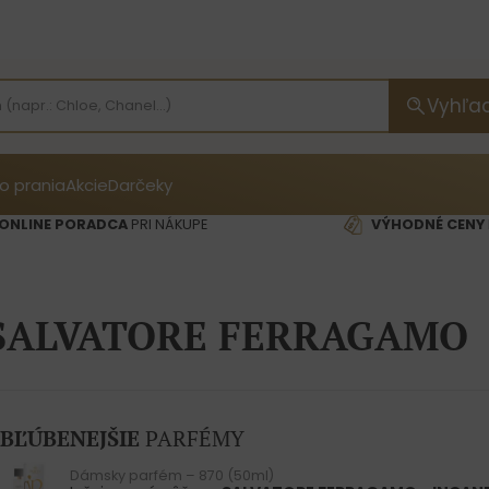
Vyhľa
o prania
Akcie
Darčeky
ONLINE PORADCA
PRI NÁKUPE
VÝHODNÉ CENY
SALVATORE FERRAGAMO
BĽÚBENEJŠIE
PARFÉMY
Dámsky parfém – 870 (50ml)