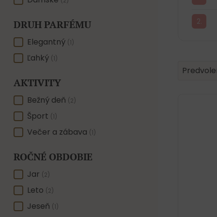
POHLAVIE
(2)
DRUH PARFÉMU
DRUH PARFÉMU
Elegantný
(1)
Ľahký
(1)
Product 
Sort conte
Sort con
Predvole
AKTIVITY
AKTIVITY
Bežný deň
(2)
Šport
(1)
Večer a zábava
(1)
ROČNÉ OBDOBIE
ROČNÉ OBDOBIE
Jar
(2)
Leto
(2)
Jeseň
(1)