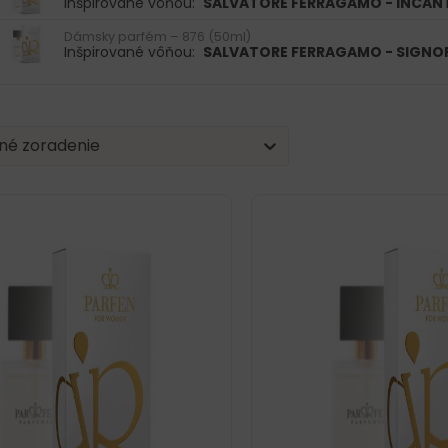
Inšpirované vôňou:
SALVATORE FERRAGAMO - INCAN
Dámsky parfém – 876 (50ml)
Inšpirované vôňou:
SALVATORE FERRAGAMO - SIGNO
| Sorting
nt
tent
né zoradenie