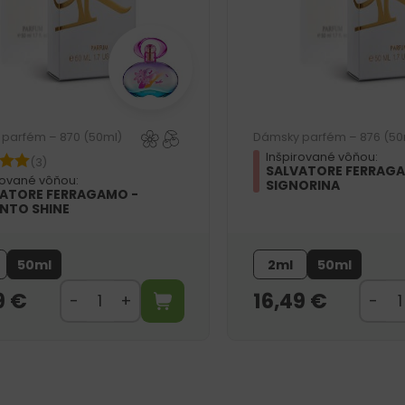
parfém – 870 (50ml)
Dámsky parfém – 876 (50
Inšpirované vôňou:
(3)
SALVATORE FERRAG
rované vôňou:
SIGNORINA
ATORE FERRAGAMO -
NTO SHINE
50ml
2ml
50ml
9
€
16,49
€