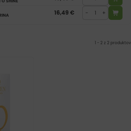
TO SHINE
16,49
€
RINA
1 - 2 z 2 produktov