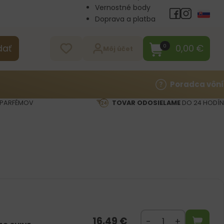
Vernostné body
Doprava a platba
Veľkoobchod
Kontakt
0,00
€
0
dať
Môj účet
Poradca vôní
PARFÉMOV
TOVAR ODOSIELAME
DO 24 HODÍN
16,49
€