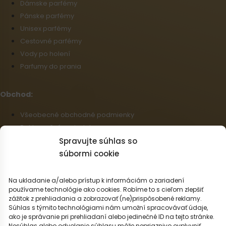
Dámske parfémy
Pánske parfémy
Unisex parfémy
Cestovné parfémy
Vody po holení
Parfumy do prania
Obchod:
Všeobecné obchodné podmienky
Reklamačný poriadok
Informácie o doprave a platbe
Spravujte súhlas so
Zásady používania súborov cookie (EÚ)
súbormi cookie
Veľkoobchod
Odstúpenie od zmluvy
Na ukladanie a/alebo prístup k informáciám o zariadení
používame technológie ako cookies. Robíme to s cieľom zlepšiť
zážitok z prehliadania a zobrazovať (ne)prispôsobené reklamy.
Slovenčina
Súhlas s týmito technológiami nám umožní spracovávať údaje,
ako je správanie pri prehliadaní alebo jedinečné ID na tejto stránke.
Možnosti dopravy:
Nesúhlas alebo odvolanie súhlasu môže nepriaznivo ovplyvniť