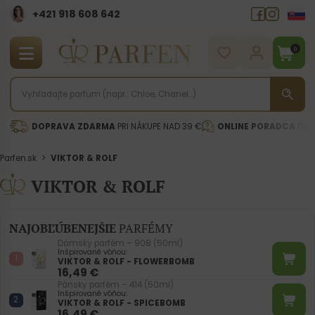
+421 918 608 642‬
0
DOPRAVA ZDARMA
PRI NÁKUPE NAD 39 €
ONLINE PORADCA
PRI 
Parfen.sk
>
VIKTOR & ROLF
VIKTOR & ROLF
NAJOBĽÚBENEJŠIE
PARFÉMY
Dámsky parfém – 908 (50ml)
Inšpirované vôňou:
VIKTOR & ROLF - FLOWERBOMB
16,49
€
Pánsky parfém – 414 (50ml)
Inšpirované vôňou:
VIKTOR & ROLF - SPICEBOMB
16,49
€