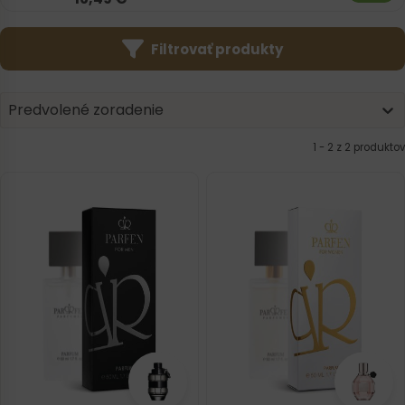
Filtrovať produkty
Product | Sorting
Sort content
Sort content
Predvolené zoradenie
1 - 2 z 2 produktov