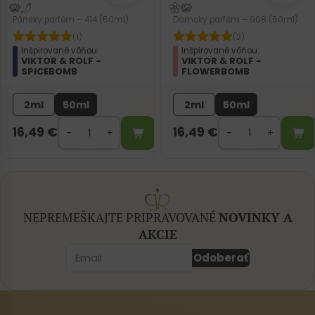
Pánsky parfém – 414 (50ml)
Dámsky parfém – 908 (50ml)
(1)
(2)
Inšpirované vôňou:
Inšpirované vôňou:
VIKTOR & ROLF -
VIKTOR & ROLF -
SPICEBOMB
FLOWERBOMB
2ml
50ml
2ml
50ml
16,49
€
16,49
€
NEPREMEŠKAJTE PRIPRAVOVANÉ
NOVINKY A
AKCIE
Odoberať