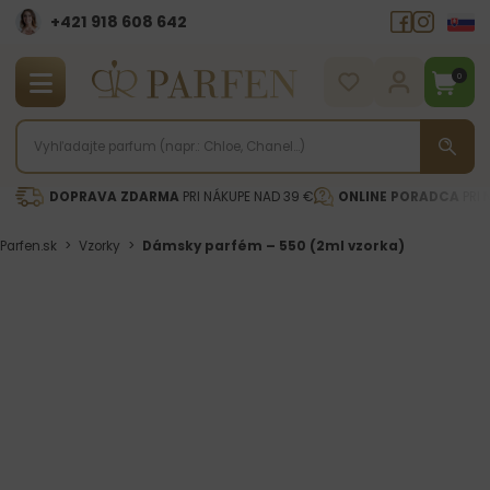
+421 918 608 642‬
0
DOPRAVA ZDARMA
PRI NÁKUPE NAD 39 €
ONLINE PORADCA
PRI 
Parfen.sk
>
Vzorky
>
Dámsky parfém – 550 (2ml vzorka)