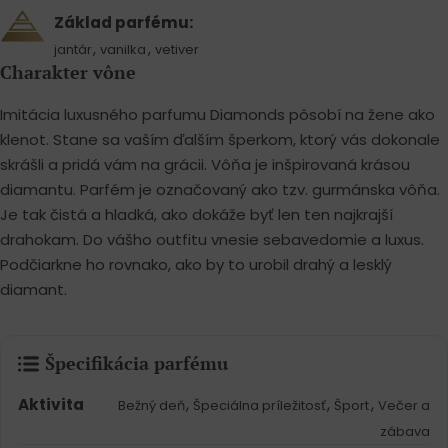
Základ parfému:
,
,
jantár
vanilka
vetiver
Charakter vône
Imitácia luxusného parfumu Diamonds pôsobí na žene ako
klenot. Stane sa vaším ďalším šperkom, ktorý vás dokonale
skrášli a pridá vám na grácii. Vôňa je inšpirovaná krásou
diamantu. Parfém je označovaný ako tzv. gurmánska vôňa.
Je tak čistá a hladká, ako dokáže byť len ten najkrajší
drahokam. Do vášho outfitu vnesie sebavedomie a luxus.
Podčiarkne ho rovnako, ako by to urobil drahý a lesklý
diamant.
Špecifikácia parfému
Aktivita
,
,
,
Bežný deň
Špeciálna príležitosť
Šport
Večer a
zábava