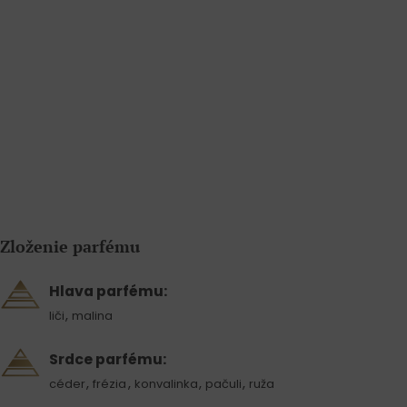
Zloženie parfému
Hlava parfému:
,
liči
malina
Srdce parfému:
,
,
,
,
céder
frézia
konvalinka
pačuli
ruža