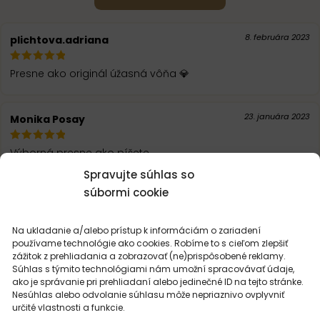
8. februára 2023
plichtova.adriana
Presne ako originál úžasná vôňa 💎
23. januára 2023
Monika Posay
Výborná presne ako píšete
Spravujte súhlas so
súbormi cookie
9. septembra 2022
Miriam Csolleova
Na ukladanie a/alebo prístup k informáciám o zariadení
😀😀😀😀
používame technológie ako cookies. Robíme to s cieľom zlepšiť
zážitok z prehliadania a zobrazovať (ne)prispôsobené reklamy.
Súhlas s týmito technológiami nám umožní spracovávať údaje,
12. júla 2022
Andrea
ako je správanie pri prehliadaní alebo jedinečné ID na tejto stránke.
Nesúhlas alebo odvolanie súhlasu môže nepriaznivo ovplyvniť
určité vlastnosti a funkcie.
Vôňa presne ako originál, vďaka