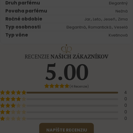
Druh parfému
Elegantný
Povaha parfému
Nežná
Ročné obdobie
,
,
,
Jar
Leto
Jeseň
Zima
Typ osobnosti
,
,
Elegantná
Romantická
Veselá
Typ vône
Kvetinová
RECENZIE
NAŠICH ZÁKAZNÍKOV
5.00
(4 Recenzie)
4
0
0
0
0
NAPÍŠTE RECENZIU