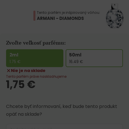
Tento parfém je inšpirovaný vôňou:
ARMANI - DIAMONDS
Zvoľte veľkosť parfému:
2ml
50ml
1.75
€
16.49
€
Nie je na sklade
Tento parfém práve naskladňujeme
1,75
€
Chcete byť informovaní, keď bude tento produkt
opäť na sklade?