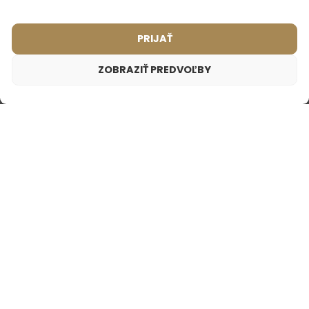
PRIJAŤ
ZOBRAZIŤ PREDVOĽBY
MOHLO BY VÁS
ZAUJÍMAŤ
Dámsky parfém – 550 (2ml vzorka)
1,75
€
Inšpirované vôňou:
ARMANI - DIAMONDS
NAJPREDÁVANEJŠIE
PARFÉMY