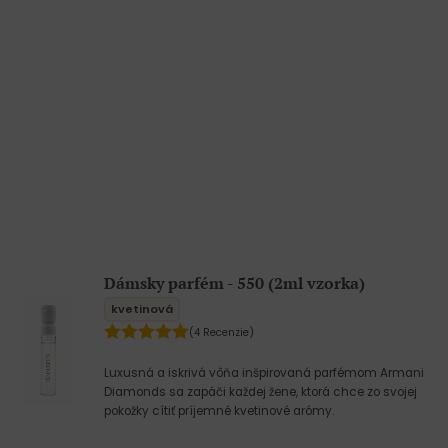
Dámsky parfém - 550 (2ml vzorka)
kvetinová
(4 Recenzie)
Luxusná a iskrivá vôňa inšpirovaná parfémom Armani
Diamonds sa zapáči každej žene, ktorá chce zo svojej
pokožky cítiť príjemné kvetinové arómy.