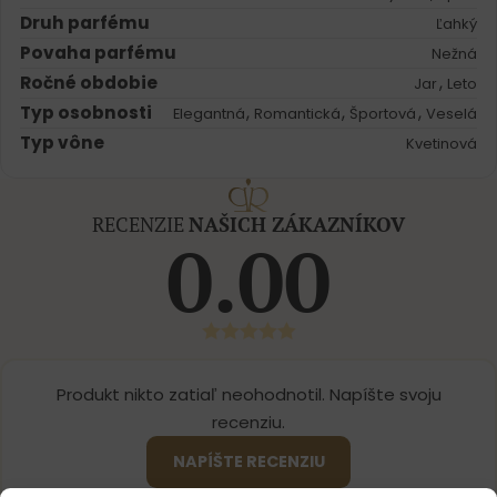
Druh parfému
Ľahký
Povaha parfému
Nežná
Ročné obdobie
,
Jar
Leto
Typ osobnosti
,
,
,
Elegantná
Romantická
Športová
Veselá
Typ vône
Kvetinová
RECENZIE
NAŠICH ZÁKAZNÍKOV
0.00
Produkt nikto zatiaľ neohodnotil. Napíšte svoju
recenziu.
NAPÍŠTE RECENZIU