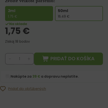
Zvoľte veľkosť parfému:
2ml
50ml
1.75
€
16.49
€
Na sklade
1,75
€
Získaj 18 bodov
PRIDAŤ DO KOŠÍKA
-
+
Nakúpte za
39 €
a dopravu neplatíte.
Pridať do obľúbených