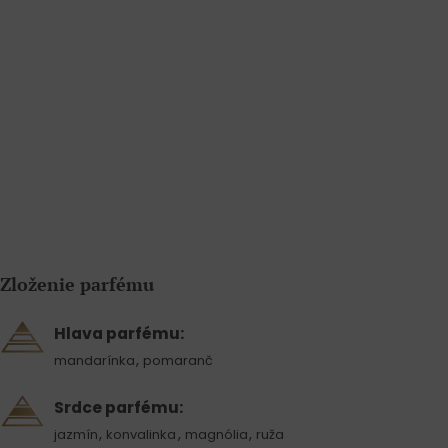
Zloženie parfému
Hlava parfému:
,
mandarínka
pomaranč
Srdce parfému:
,
,
,
jazmín
konvalinka
magnólia
ruža