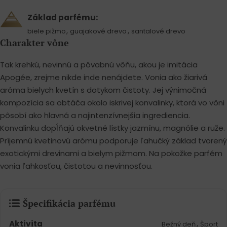
Základ parfému:
,
,
biele pižmo
guajakové drevo
santalové drevo
Charakter vône
Tak krehkú, nevinnú a pôvabnú vôňu, akou je imitácia
Apogée, zrejme nikde inde nenájdete. Vonia ako žiarivá
aróma bielych kvetín s dotykom čistoty. Jej výnimočná
kompozícia sa obtáča okolo iskrivej konvalinky, ktorá vo vôni
pôsobí ako hlavná a najintenzívnejšia ingrediencia.
Konvalinku dopĺňajú okvetné lístky jazmínu, magnólie a ruže.
Príjemnú kvetinovú arómu podporuje ľahučký základ tvorený
exotickými drevinami a bielym pižmom. Na pokožke parfém
vonia ľahkosťou, čistotou a nevinnosťou.
Špecifikácia parfému
Aktivita
,
Bežný deň
Šport