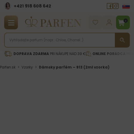
+421 918 608 642‬
0
DOPRAVA ZDARMA
PRI NÁKUPE NAD 39 €
ONLINE PORADCA
PRI 
Parfen.sk
>
Vzorky
>
Dámsky parfém – 913 (2ml vzorka)