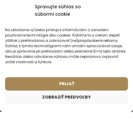
Spravujte súhlas so
súbormi cookie
Na ukladanie a/alebo prístup k informáciám o zariadení
používame technológie ako cookies. Robíme to s cieľom zlepšiť
MOHLO BY VÁS
ZAUJÍMAŤ
zážitok z prehliadania a zobrazovať (ne)prispôsobené reklamy.
Súhlas s týmito technológiami nám umožní spracovávať údaje,
ako je správanie pri prehliadaní alebo jedinečné ID na tejto stránke.
Nesúhlas alebo odvolanie súhlasu môže nepriaznivo ovplyvniť
určité vlastnosti a funkcie.
NAJPREDÁVANEJŠIE
PARFÉMY
PRIJAŤ
ZOBRAZIŤ PREDVOĽBY
Dámsky parfém – 913 (2ml vzorka)
1,75
€
Inšpirované vôňou:
LOUIS VUITTON - APOGÉE