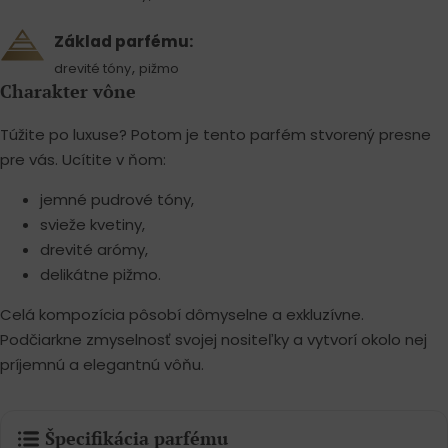
Základ parfému:
,
drevité tóny
pižmo
Charakter vône
Túžite po luxuse? Potom je tento parfém stvorený presne
pre vás. Ucítite v ňom:
jemné pudrové tóny,
svieže kvetiny,
drevité arómy,
delikátne pižmo.
Celá kompozícia pôsobí dômyselne a exkluzívne.
Podčiarkne zmyselnosť svojej nositeľky a vytvorí okolo nej
príjemnú a elegantnú vôňu.
Špecifikácia parfému