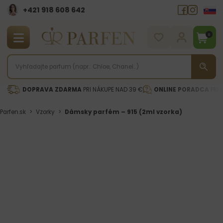
+421 918 608 642‬
0
DOPRAVA ZDARMA
PRI NÁKUPE NAD 39 €
ONLINE PORADCA
PRI 
Parfen.sk
>
Vzorky
>
Dámsky parfém – 915 (2ml vzorka)