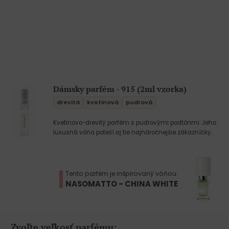
Dámsky parfém - 915 (2ml vzorka)
drevitá
kvetinová
pudrová
Kvetinovo-drevitý parfém s pudrovými podtónmi. Jeho
luxusná vôňa poteší aj tie najnáročnejšie zákazníčky.
Tento parfém je inšpirovaný vôňou:
NASOMATTO - CHINA WHITE
Zvoľte veľkosť parfému: