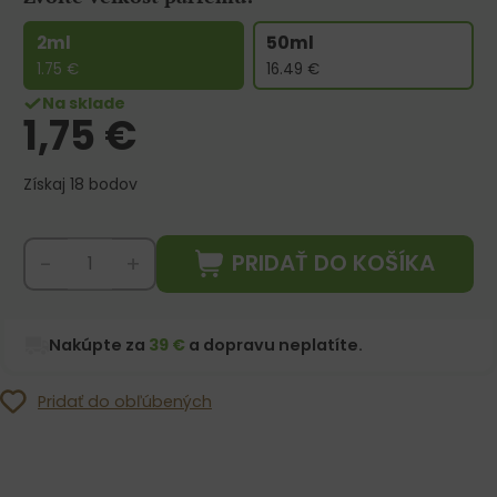
2ml
50ml
1.75
€
16.49
€
Na sklade
1,75
€
Získaj 18 bodov
PRIDAŤ DO KOŠÍKA
-
+
Nakúpte za
39 €
a dopravu neplatíte.
Pridať do obľúbených