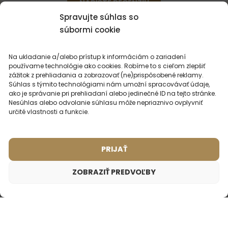
NAPÍŠTE RECENZIU
Spravujte súhlas so
súbormi cookie
Na ukladanie a/alebo prístup k informáciám o zariadení
používame technológie ako cookies. Robíme to s cieľom zlepšiť
zážitok z prehliadania a zobrazovať (ne)prispôsobené reklamy.
MOHLO BY VÁS
ZAUJÍMAŤ
Súhlas s týmito technológiami nám umožní spracovávať údaje,
ako je správanie pri prehliadaní alebo jedinečné ID na tejto stránke.
Nesúhlas alebo odvolanie súhlasu môže nepriaznivo ovplyvniť
určité vlastnosti a funkcie.
NAJPREDÁVANEJŠIE
PARFÉMY
PRIJAŤ
ZOBRAZIŤ PREDVOĽBY
Dámsky parfém – 915 (2ml vzorka)
1,75
€
Inšpirované vôňou:
NASOMATTO - CHINA WHITE