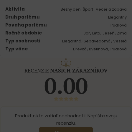
Aktivita
,
,
Bežný deň
Šport
Večer a zábava
Druh parfému
Elegantný
Povaha parfému
Pudrová
Ročné obdobie
,
,
,
Jar
Leto
Jeseň
Zima
Typ osobnosti
,
,
Elegantná
Sebavedomá
Veselá
Typ vône
,
,
Drevitá
Kvetinová
Pudrová
RECENZIE
NAŠICH ZÁKAZNÍKOV
0.00
Produkt nikto zatiaľ neohodnotil. Napíšte svoju
recenziu.