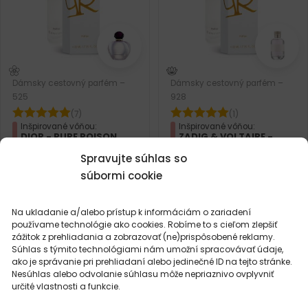
Dámsky cestovný parfém –
Dámsky cestovný parfém –
525
928
(7)
(1)
Inšpirované vôňou:
Inšpirované vôňou:
DIOR - PURE POISON
ZADIG & VOLTAIRE -
GIRLS CAN DO
ANYTHING
Spravujte súhlas so
súbormi cookie
2ml
20ml
50ml
100ml
2ml
20ml
50ml
100ml
Na ukladanie a/alebo prístup k informáciám o zariadení
8,99
€
8,99
€
používame technológie ako cookies. Robíme to s cieľom zlepšiť
zážitok z prehliadania a zobrazovať (ne)prispôsobené reklamy.
Súhlas s týmito technológiami nám umožní spracovávať údaje,
ako je správanie pri prehliadaní alebo jedinečné ID na tejto stránke.
Nesúhlas alebo odvolanie súhlasu môže nepriaznivo ovplyvniť
určité vlastnosti a funkcie.