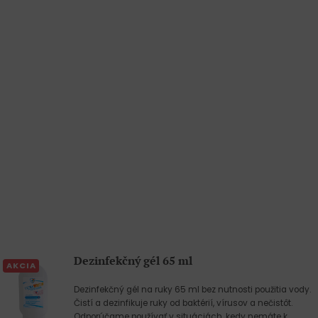
Dezinfekčný gél 65 ml
AKCIA
Dezinfekčný gél na ruky 65 ml bez nutnosti použitia vody.
Čistí a dezinfikuje ruky od baktérií, vírusov a nečistôt.
Odporúčame používať v situáciách, kedy nemáte k