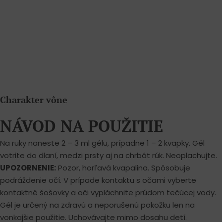
Charakter vône
NÁVOD NA POUŽITIE
Na ruky naneste 2 – 3 ml gélu, prípadne 1 – 2 kvapky. Gél
votrite do dlaní, medzi prsty aj na chrbát rúk. Neoplachujte.
UPOZORNENIE:
Pozor, horľavá kvapalina. Spôsobuje
podráždenie očí. V prípade kontaktu s očami vyberte
kontaktné šošovky a oči vypláchnite prúdom tečúcej vody.
Gél je určený na zdravú a neporušenú pokožku len na
vonkajšie použitie. Uchovávajte mimo dosahu detí.