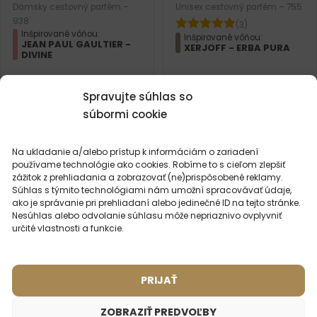
Dámsky cestovný parfém –
Unisex cestovný parfém – 755
938
(3)
Inšpirované vôňou:
Inšpirované vôňou:
JEAN PAUL GAULTIER -
XERJOFF - ERBA PURA
DIVINE
2ml
20ml
50ml
100ml
2ml
20ml
50ml
100ml
Spravujte súhlas so
súbormi cookie
8,99
€
8,99
€
Na ukladanie a/alebo prístup k informáciám o zariadení
používame technológie ako cookies. Robíme to s cieľom zlepšiť
zážitok z prehliadania a zobrazovať (ne)prispôsobené reklamy.
Súhlas s týmito technológiami nám umožní spracovávať údaje,
ako je správanie pri prehliadaní alebo jedinečné ID na tejto stránke.
Nesúhlas alebo odvolanie súhlasu môže nepriaznivo ovplyvniť
určité vlastnosti a funkcie.
PRIJAŤ
ZOBRAZIŤ PREDVOĽBY