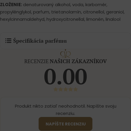
ZLOŽENIE:
denaturovaný alkohol, voda, karbomér,
propylénglykol, parfum, trietanolamín, citronellol, geraniol,
hexylcinnamaldehyd, hydroxycitronellal, limonén, linalool
Špecifikácia parfému
RECENZIE
NAŠICH ZÁKAZNÍKOV
0.00
Produkt nikto zatiaľ neohodnotil. Napíšte svoju
recenziu.
NAPÍŠTE RECENZIU