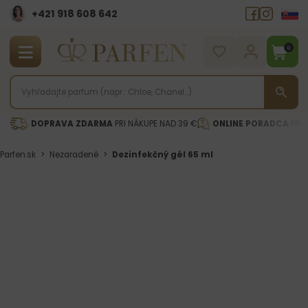
+421 918 608 642‬
0
DOPRAVA ZDARMA
PRI NÁKUPE NAD 39 €
ONLINE PORADCA
PRI 
Parfen.sk
>
Nezaradené
>
Dezinfekčný gél 65 ml