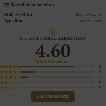
Špecifikácia parfému
Druh parfému
,
Elegantný
Ľahký
Typ vône
,
Drevitá
Svieža
RECENZIE
NAŠICH ZÁKAZNÍKOV
4.60
(11 Recenzií)
8
2
1
0
0
NAPÍŠTE RECENZIU