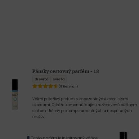
Pánsky cestovný parfém - 18
drevitá
svieža
(11 Recenzií)
Veľmi príťažlivý parfum s impozantnými korenistými
akordami. Odráža kamennú krajinu rozžeravenú púštnym
slnkom. Určený pre temperamentných a nespútaných
mužov.
Tento parfém je inšpirovaný vôňou: