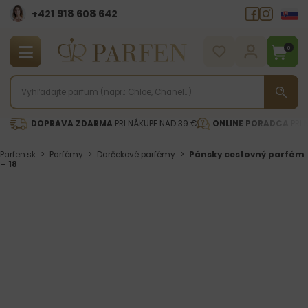
+421 918 608 642‬
0
DOPRAVA ZDARMA
PRI NÁKUPE NAD 39 €
ONLINE PORADCA
PRI 
Parfen.sk
>
Parfémy
>
Darčekové parfémy
>
Pánsky cestovný parfém
– 18