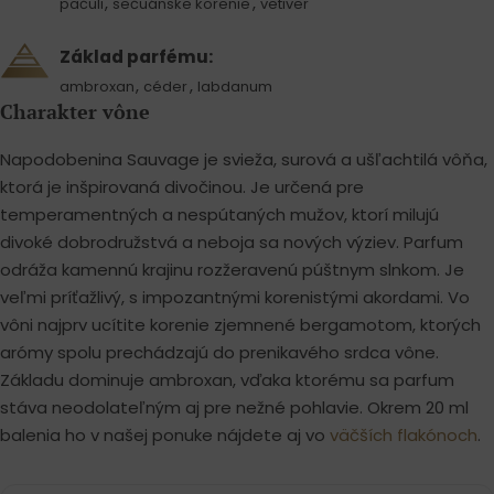
,
,
pačuli
sečuánske korenie
vetiver
Základ parfému:
,
,
ambroxan
céder
labdanum
Charakter vône
Napodobenina Sauvage je svieža, surová a ušľachtilá vôňa,
ktorá je inšpirovaná divočinou. Je určená pre
temperamentných a nespútaných mužov, ktorí milujú
divoké dobrodružstvá a neboja sa nových výziev. Parfum
odráža kamennú krajinu rozžeravenú púštnym slnkom. Je
veľmi príťažlivý, s impozantnými korenistými akordami. Vo
vôni najprv ucítite korenie zjemnené bergamotom, ktorých
arómy spolu prechádzajú do prenikavého srdca vône.
Základu dominuje ambroxan, vďaka ktorému sa parfum
stáva neodolateľným aj pre nežné pohlavie. Okrem 20 ml
balenia ho v našej ponuke nájdete aj vo
väčších flakónoch
.