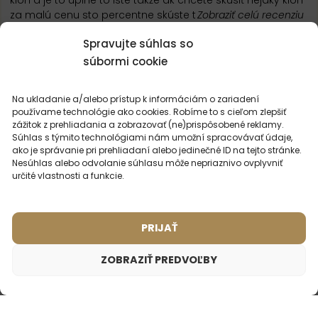
klon a je to úplne to isté takže ak chcete skúsiť nejaký klon
za malú cenu sto percentne skúste t
Zobraziť celú recenziu
Spravujte súhlas so
NAČÍTAŤ ĎALŠIE RECENZIE
súbormi cookie
Na ukladanie a/alebo prístup k informáciám o zariadení
používame technológie ako cookies. Robíme to s cieľom zlepšiť
zážitok z prehliadania a zobrazovať (ne)prispôsobené reklamy.
Súhlas s týmito technológiami nám umožní spracovávať údaje,
ako je správanie pri prehliadaní alebo jedinečné ID na tejto stránke.
MOHLO BY VÁS
ZAUJÍMAŤ
Nesúhlas alebo odvolanie súhlasu môže nepriaznivo ovplyvniť
určité vlastnosti a funkcie.
PRIJAŤ
ZOBRAZIŤ PREDVOĽBY
Pánsky cestovný parfém – 18
Inšpirované vôňou: