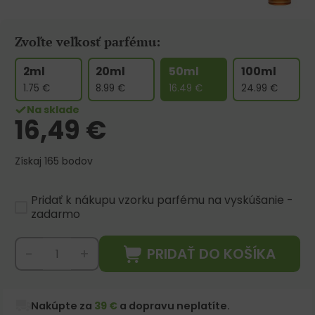
Zvoľte veľkosť parfému:
2ml
20ml
50ml
100ml
1.75
€
8.99
€
16.49
€
24.99
€
Na sklade
16,49
€
Získaj 165 bodov
Pridať k nákupu vzorku parfému na vyskúšanie -
zadarmo
PRIDAŤ DO KOŠÍKA
-
+
Nakúpte za
39 €
a dopravu neplatíte.