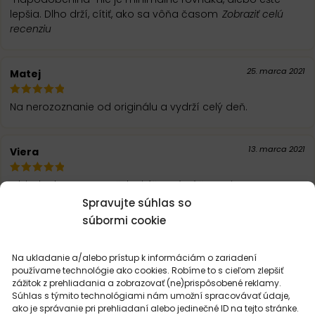
lepšia. Dlho drží, cítiť, ako sa vôňa časom
Zobraziť celú
recenziu
25. marca 2021
Matej
Na nerozoznanie od originálu a vydrží celý deň.
13. marca 2021
Viera
Objednala som manželovi úžasná vôňa sexi
Spravujte súhlas so
súbormi cookie
Na ukladanie a/alebo prístup k informáciám o zariadení
používame technológie ako cookies. Robíme to s cieľom zlepšiť
zážitok z prehliadania a zobrazovať (ne)prispôsobené reklamy.
Súhlas s týmito technológiami nám umožní spracovávať údaje,
MOHLO BY VÁS
ZAUJÍMAŤ
ako je správanie pri prehliadaní alebo jedinečné ID na tejto stránke.