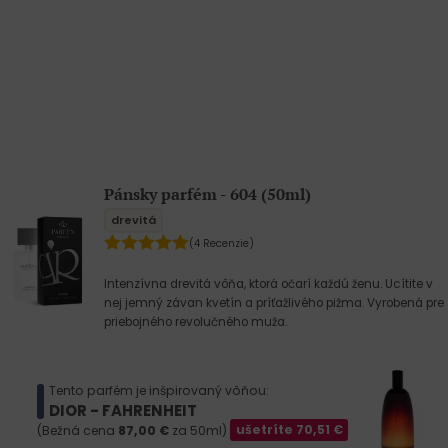
Pánsky parfém - 604 (50ml)
drevitá
(4 Recenzie)
Intenzívna drevitá vôňa, ktorá očarí každú ženu. Ucítite v
nej jemný závan kvetín a príťažlivého pižma. Vyrobená pre
priebojného revolučného muža.
Tento parfém je inšpirovaný vôňou:
DIOR - FAHRENHEIT
(Bežná cena
87,00
€
za 50ml)
ušetríte
70,51
€