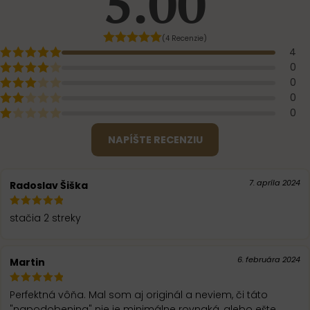
5.00
(4 Recenzie)
4
0
0
0
0
NAPÍŠTE RECENZIU
7. apríla 2024
Radoslav Šiška
stačia 2 streky
6. februára 2024
Martin
Perfektná vôňa. Mal som aj originál a neviem, či táto
"napodobenina" nie je minimálne rovnaká, alebo ešte