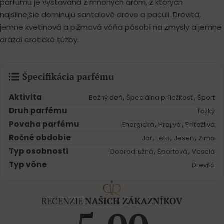
parfumu je vystavaná z mnohých aróm, z ktorých
najsilnejšie dominujú santalové drevo a pačuli. Drevitá,
jemne kvetinová a pižmová vôňa pôsobí na zmysly a jemne
dráždi erotické túžby.
Špecifikácia parfému
Aktivita
,
,
Bežný deň
Špeciálna príležitosť
Šport
Druh parfému
Ťažký
Povaha parfému
,
,
Energická
Hrejivá
Príťažlivá
Ročné obdobie
,
,
,
Jar
Leto
Jeseň
Zima
Typ osobnosti
,
,
Dobrodružná
Športová
Veselá
Typ vône
Drevitá
RECENZIE
NAŠICH ZÁKAZNÍKOV