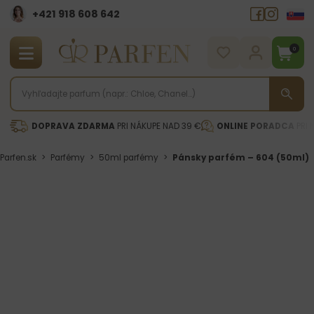
+421 918 608 642‬
0
DOPRAVA ZDARMA
PRI NÁKUPE NAD 39 €
ONLINE PORADCA
PRI 
Parfen.sk
>
Parfémy
>
50ml parfémy
>
Pánsky parfém – 604 (50ml)