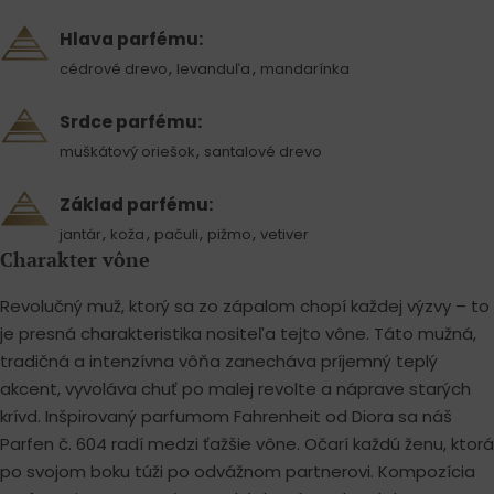
Hlava parfému:
,
,
cédrové drevo
levanduľa
mandarínka
Srdce parfému:
,
muškátový oriešok
santalové drevo
Základ parfému:
,
,
,
,
jantár
koža
pačuli
pižmo
vetiver
Charakter vône
Revolučný muž, ktorý sa zo zápalom chopí každej výzvy – to
je presná charakteristika nositeľa tejto vône. Táto mužná,
tradičná a intenzívna vôňa zanecháva príjemný teplý
akcent, vyvoláva chuť po malej revolte a náprave starých
krívd. Inšpirovaný parfumom Fahrenheit od Diora sa náš
Parfen č. 604 radí medzi ťažšie vône. Očarí každú ženu, ktorá
po svojom boku túži po odvážnom partnerovi. Kompozícia