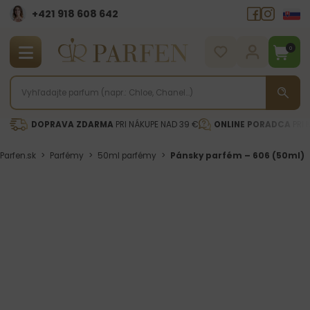
+421 918 608 642‬
0
DOPRAVA ZDARMA
PRI NÁKUPE NAD 39 €
ONLINE PORADCA
PRI 
Parfen.sk
>
Parfémy
>
50ml parfémy
>
Pánsky parfém – 606 (50ml)