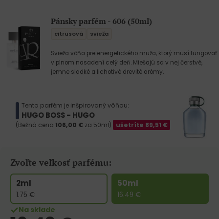
Pánsky parfém - 606 (50ml)
citrusová
svieža
Svieža vôňa pre energetického muža, ktorý musí fungovať
v plnom nasadení celý deň. Miešajú sa v nej čerstvé,
jemne sladké a lichotivé drevité arómy.
Tento parfém je inšpirovaný vôňou:
HUGO BOSS - HUGO
(Bežná cena
106,00
€
za 50ml)
ušetríte
89,51
€
Zvoľte veľkosť parfému:
2ml
50ml
1.75
€
16.49
€
Na sklade