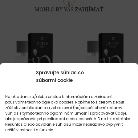
MOHLO BY VÁS
ZAUJÍMAŤ
Spravujte súhlas so
súbormi cookie
Na ukladanie a/alebo prístup k informáciám o zariadení
používame technológie ako cookies. Robíme to s cieľom zlepšiť
zážitok z prehliadania a zobrazovať (ne)prispôsobené reklamy.
Pánsky parfém – 691 (50ml)
Pánsky parfém – 613 (50ml)
Súhlas s týmito technológiami nám umožní spracovávať údaje,
(1)
(2)
ako je správanie pri prehliadaní alebo jedinečné ID na tejto stránke.
Inšpirované vôňou:
Inšpirované vôňou:
Nesúhlas alebo odvolanie súhlasu môže nepriaznivo ovplyvniť
HUGO BOSS - BOSS
HERMES - TERRE
určité vlastnosti a funkcie.
BOTTLED
D'HERMES