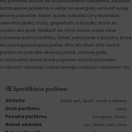
mu pomáha dostať sa do pracovného nasadenia, zdolávať
každodenné problémy a večer sa energicky venovať svojej
jemnej polovičke. Myseľ aj telo nabudia tóny levandule,
zeleného jablka, mäty, grapefruitu a bazalky, ktoré sa
rozvinú ako prvé. Sladkosť do vône vnesie srdce vône
v podobe kvetu karafiátu, šalvie, pelargónie a jazmínu, ktoré
sa uvoľňujú postupne počas dňa. Na záver dňa nechá
parfém na pokožke akcenty pačuli, voňavej jedle
a cédrového dreva, ktoré príjemne uvoľnia partnerku
a zároveň vyburcujú zvyšnú energiu muža po náročnom dni.
Špecifikácia parfému
Aktivita
,
,
Bežný deň
Šport
Večer a zábava
Druh parfému
Ľahký
Povaha parfému
,
Energická
Svieža
Ročné obdobie
,
,
,
Jar
Jeseň
Leto
Zima