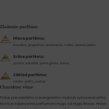
Zloženie parfému
Hlava parfému:
,
,
,
,
bazalka
grapefruit
levanduľa
mäta
zelené jablko
Srdce parfému:
,
,
,
jazmín
karafiát
pelargónia
šalvia
Základ parfému:
,
,
céder
jedľa
pačuli
Charakter vône
Práve pre sviežeho a energického muža je vytvorená vôňa,
ktorá je inšpirovaná parfumom Hugo od Huga Bossa. Hravo