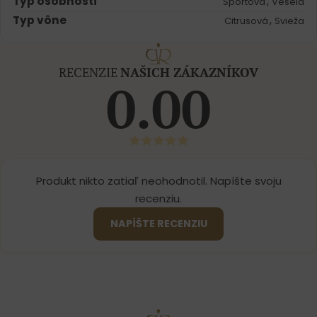
Typ osobnosti
,
Športová
Veselá
Typ vône
,
Citrusová
Svieža
RECENZIE
NAŠICH ZÁKAZNÍKOV
0.00
Produkt nikto zatiaľ neohodnotil. Napíšte svoju
recenziu.
NAPÍŠTE RECENZIU