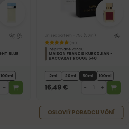
Unisex parfém – 756 (50ml)
(26)
Inšpirované vôňou:
GHT BLUE
MAISON FRANCIS KURKDJIAN -
BACCARAT ROUGE 540
100ml
2ml
20ml
50ml
100ml
16,49
€
OSLOVIŤ PORADCU VÔNÍ