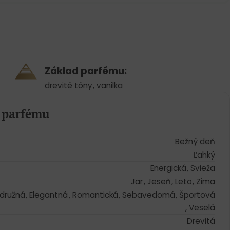
Základ parfému:
drevité tóny
,
vanilka
a parfému
Bežný deň
Ľahký
Energická
,
Svieža
Jar
,
Jeseň
,
Leto
,
Zima
družná
,
Elegantná
,
Romantická
,
Sebavedomá
,
Športová
,
Veselá
Drevitá