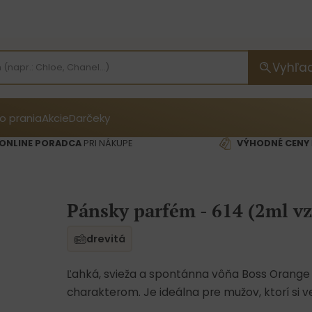
Vyhľa
o prania
Akcie
Darčeky
ONLINE PORADCA
PRI NÁKUPE
VÝHODNÉ CENY
Pánsky parfém - 614 (2ml vz
drevitá
Ľahká, svieža a spontánna vôňa Boss Orang
charakterom. Je ideálna pre mužov, ktorí si ve