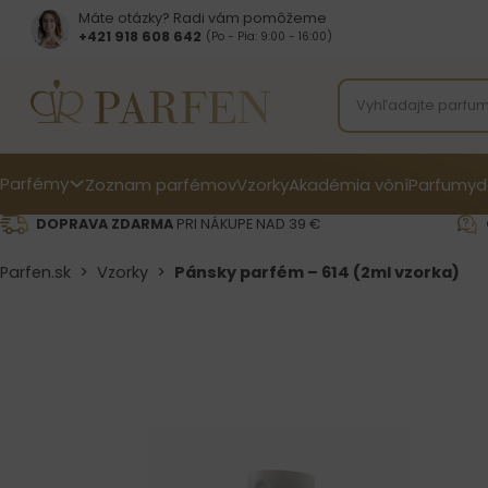
Máte otázky? Radi vám pomôžeme
+421 918 608 642‬
(Po - Pia: 9:00 - 16:00)
Parfémy
Zoznam parfémov
Vzorky
Akadémia vôní
Parfumy
d
DOPRAVA ZDARMA
PRI NÁKUPE NAD 39 €
Parfen.sk
>
Vzorky
>
Pánsky parfém – 614 (2ml vzorka)