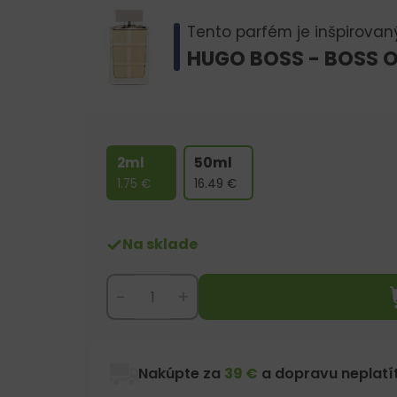
Tento parfém je inšpirovan
HUGO BOSS - BOSS 
2ml
50ml
1.75
€
16.49
€
Na sklade
-
+
Nakúpte za
39 €
a dopravu neplatít