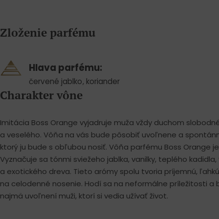
Zloženie parfému
Hlava parfému:
červené jablko
,
koriander
Charakter vône
Imitácia Boss Orange vyjadruje muža vždy duchom slobodné
a veselého. Vôňa na vás bude pôsobiť uvoľnene a spontánn
ktorý ju bude s obľubou nosiť. Vôňa parfému Boss Orange je 
Vyznačuje sa tónmi sviežeho jablka, vanilky, teplého kadidla
a exotického dreva. Tieto arómy spolu tvoria príjemnú, ľahk
na celodenné nosenie. Hodí sa na neformálne príležitosti a b
najmä uvoľnení muži, ktorí si vedia užívať život.