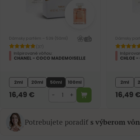
Dámsky parfém – 539 (50ml)
Dámsky par
(37)
Inšpirované vôňou:
Inšpirova
CHANEL - COCO MADEMOISELLE
CHLOE -
2ml
20ml
50ml
100ml
2ml
16,49
€
16,49
Potrebujete poradiť
s výberom vôn