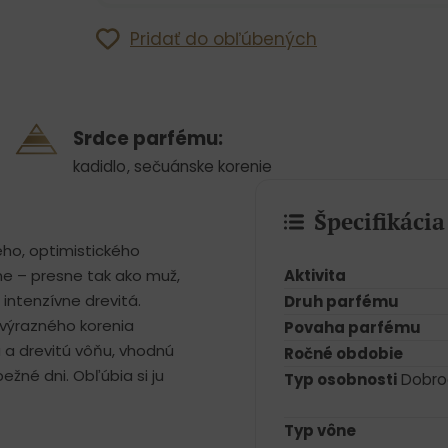
Pridať do obľúbených
Srdce parfému:
kadidlo
,
sečuánske korenie
Špecifikáci
ho, optimistického
Aktivita
e – presne tak ako muž,
intenzívne drevitá.
Druh parfému
, výrazného korenia
Povaha parfému
ú a drevitú vôňu, vhodnú
Ročné obdobie
ežné dni. Obľúbia si ju
Typ osobnosti
Dobro
Typ vône