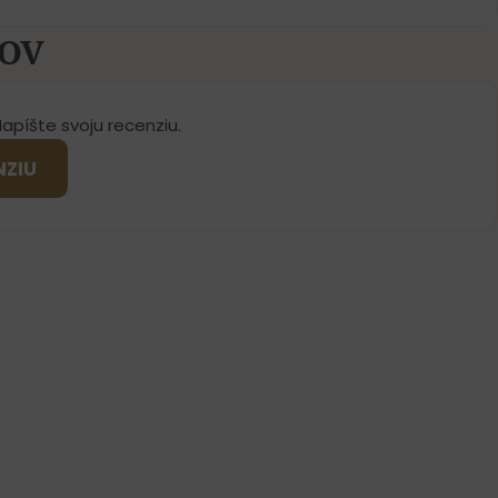
KOV
Napíšte svoju recenziu.
NZIU