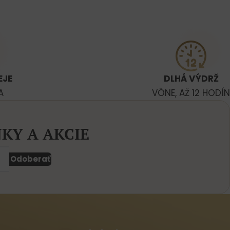
EJE
DLHÁ VÝDRŽ
A
VÔNE, AŽ 12 HODÍN
KY A AKCIE
Odoberať