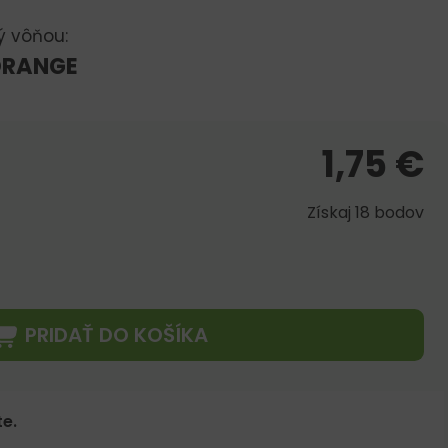
ý vôňou:
ORANGE
1,75
€
Získaj 18 bodov
PRIDAŤ DO KOŠÍKA
e.