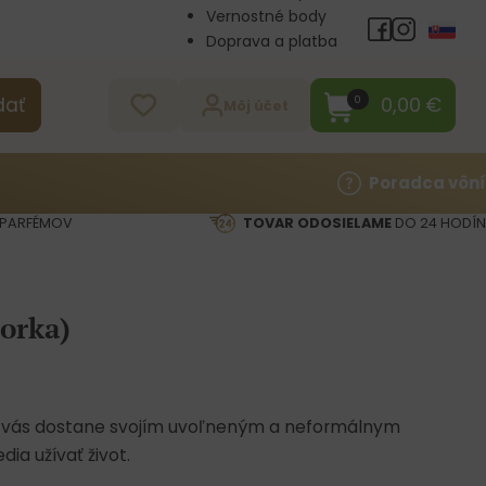
Vernostné body
Doprava a platba
Veľkoobchod
Kontakt
0,00
€
0
dať
Môj účet
Poradca vôní
PARFÉMOV
TOVAR ODOSIELAME
DO 24 HODÍN
orka)
e vás dostane svojím uvoľneným a neformálnym
dia užívať život.