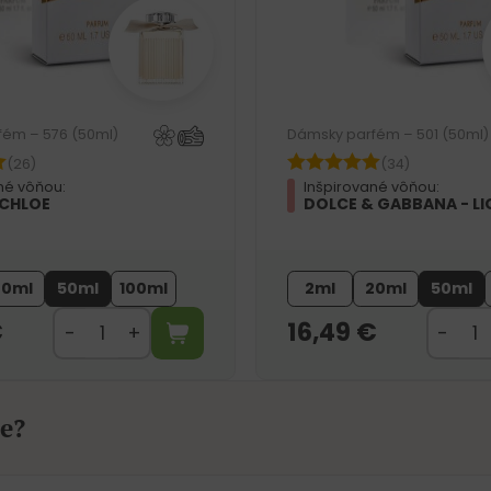
fém – 576 (50ml)
Dámsky parfém – 501 (50ml)
(26)
(34)
né vôňou:
Inšpirované vôňou:
 CHLOE
DOLCE & GABBANA - LI
20ml
50ml
100ml
2ml
20ml
50ml
€
16,49
€
e?