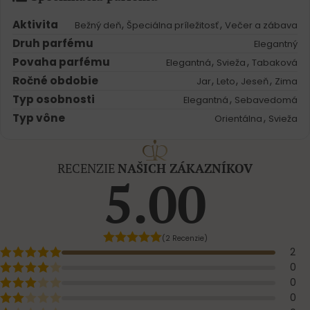
Aktivita
,
,
Bežný deň
Špeciálna príležitosť
Večer a zábava
Druh parfému
Elegantný
Povaha parfému
,
,
Elegantná
Svieža
Tabaková
Ročné obdobie
,
,
,
Jar
Leto
Jeseň
Zima
Typ osobnosti
,
Elegantná
Sebavedomá
Typ vône
,
Orientálna
Svieža
RECENZIE
NAŠICH ZÁKAZNÍKOV
5.00
(2 Recenzie)
2
0
0
0