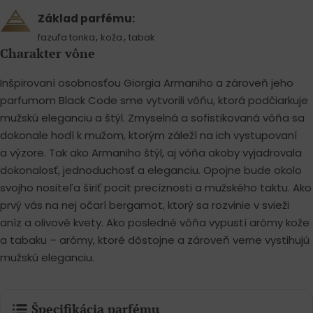
Základ parfému:
,
,
fazuľa tonka
koža
tabak
Charakter vône
Inšpirovaní osobnosťou Giorgia Armaniho a zároveň jeho
parfumom Black Code sme vytvorili vôňu, ktorá podčiarkuje
mužskú eleganciu a štýl. Zmyselná a sofistikovaná vôňa sa
dokonale hodí k mužom, ktorým záleží na ich vystupovaní
a výzore. Tak ako Armaniho štýl, aj vôňa akoby vyjadrovala
dokonalosť, jednoduchosť a eleganciu. Opojne bude okolo
svojho nositeľa šíriť pocit precíznosti a mužského taktu. Ako
prvý vás na nej očarí bergamot, ktorý sa rozvinie v svieži
aníz a olivové kvety. Ako posledné vôňa vypustí arómy kože
a tabaku – arómy, ktoré dôstojne a zároveň verne vystihujú
mužskú eleganciu.
Špecifikácia parfému