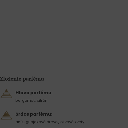
Zloženie parfému
Hlava parfému:
,
bergamot
citrón
Srdce parfému:
,
,
aníz
guajakové drevo
olivové kvety