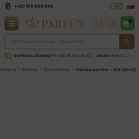
+421 918 608 642‬
0
DOPRAVA ZDARMA
PRI NÁKUPE NAD 39 €
ONLINE PORADCA
PRI 
Parfen.sk
>
Parfémy
>
50ml parfémy
>
Pánsky parfém – 626 (50ml)