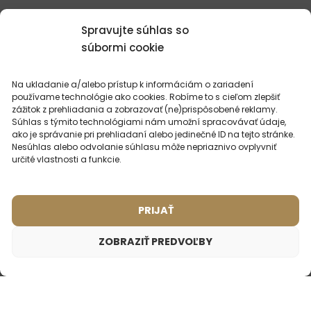
Spravujte súhlas so
súbormi cookie
Na ukladanie a/alebo prístup k informáciám o zariadení
používame technológie ako cookies. Robíme to s cieľom zlepšiť
zážitok z prehliadania a zobrazovať (ne)prispôsobené reklamy.
Súhlas s týmito technológiami nám umožní spracovávať údaje,
ako je správanie pri prehliadaní alebo jedinečné ID na tejto stránke.
Nesúhlas alebo odvolanie súhlasu môže nepriaznivo ovplyvniť
určité vlastnosti a funkcie.
Pánsky parfém – 647 (50ml)
Dámsky parfém – 501 (50ml)
PRIJAŤ
(4)
(34)
Inšpirované vôňou:
Inšpirované vôňou:
ZOBRAZIŤ PREDVOĽBY
VERSACE - EROS
DOLCE & GABBANA -
LIGHT BLUE
Pánsky parfém – 626 (50ml)
2ml
20ml
50ml
100ml
2ml
20ml
50ml
100ml
16,49
€
Inšpirované vôňou:
ARMANI - BLACK CODE