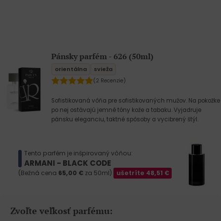
Pánsky parfém - 626 (50ml)
orientálna
svieža
(2 Recenzie)
Sofistikovaná vôňa pre sofistikovaných mužov. Na pokožke
po nej ostávajú jemné tóny kože a tabaku. Vyjadruje
pánsku eleganciu, taktné spôsoby a vycibrený štýl.
Tento parfém je inšpirovaný vôňou:
ARMANI - BLACK CODE
(Bežná cena
65,00
€
za 50ml)
ušetríte
48,51
€
Zvoľte veľkosť parfému: