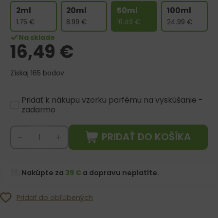
2ml
20ml
50ml
100ml
1.75
€
8.99
€
16.49
€
24.99
€
Na sklade
16,49
€
Získaj 165 bodov
Pridať k nákupu vzorku parfému na vyskúšanie -
zadarmo
PRIDAŤ DO KOŠÍKA
-
+
Nakúpte za
39 €
a dopravu neplatíte.
Pridať do obľúbených