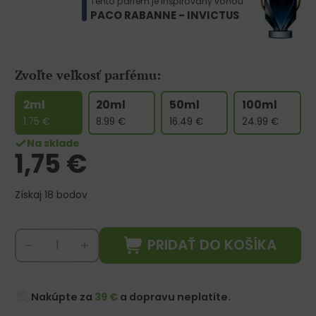
Tento parfém je inšpirovaný vôňou:
PACO RABANNE - INVICTUS
Zvoľte veľkosť parfému:
2ml
20ml
50ml
100ml
1.75
€
8.99
€
16.49
€
24.99
€
Na sklade
1,75
€
Získaj 18 bodov
PRIDAŤ DO KOŠÍKA
-
+
Nakúpte za
39 €
a dopravu neplatíte.