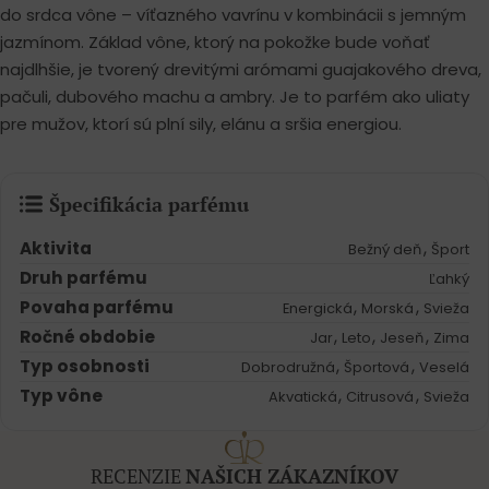
do srdca vône – víťazného vavrínu v kombinácii s jemným
jazmínom. Základ vône, ktorý na pokožke bude voňať
najdlhšie, je tvorený drevitými arómami guajakového dreva,
pačuli, dubového machu a ambry. Je to parfém ako uliaty
pre mužov, ktorí sú plní sily, elánu a sršia energiou.
Špecifikácia parfému
Aktivita
,
Bežný deň
Šport
Druh parfému
Ľahký
Povaha parfému
,
,
Energická
Morská
Svieža
Ročné obdobie
,
,
,
Jar
Leto
Jeseň
Zima
Typ osobnosti
,
,
Dobrodružná
Športová
Veselá
Typ vône
,
,
Akvatická
Citrusová
Svieža
RECENZIE
NAŠICH ZÁKAZNÍKOV