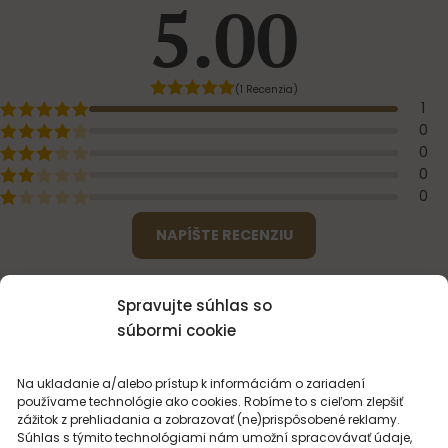
5.00
(1 Recenzia)
1
0
0
0
0
NAPÍŠTE RECENZIU
9. júla 2019
lues
Spravujte súhlas so
súbormi cookie
Po odskúšaní takmer všetkých parfumov z Parfenu si
dovolím tvrdiť, že Invictus je ich najvydarenejšia kópia z
Na ukladanie a/alebo prístup k informáciám o zariadení
celej ponuky. A nielen čo sa týka samot
Zobraziť celú
používame technológie ako cookies. Robíme to s cieľom zlepšiť
recenziu
zážitok z prehliadania a zobrazovať (ne)prispôsobené reklamy.
Súhlas s týmito technológiami nám umožní spracovávať údaje,