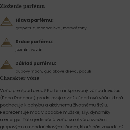
Zloženie parfému
Hlava parfému:
,
,
grapefruit
mandarínka
morské tóny
Srdce parfému:
,
jazmín
vavrín
Základ parfému:
,
,
dubový mach
guajakové drevo
pačuli
Charakter vône
Vôňa pre športovca? Parfém inšpirovaný vôňou Invictus
(Paco Rabanne) predstavuje sviežu športovú vôňu, ktorá
podnecuje k pohybu a aktívnemu životnému štýlu.
Reprezentuje moc v podobe mužskej sily, dynamiky
a energie. Táto jedinečná vôňa sa otvára sviežimi
grepovým a mandarínkovým tónom, ktoré nás zavedú až