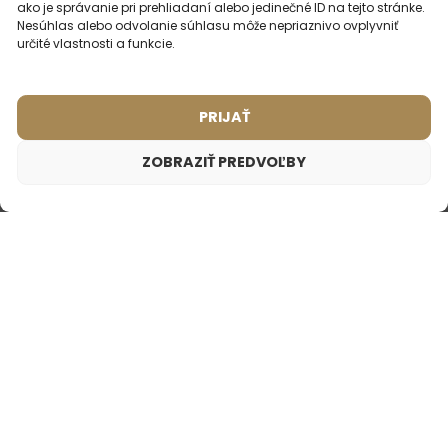
ako je správanie pri prehliadaní alebo jedinečné ID na tejto stránke.
Nesúhlas alebo odvolanie súhlasu môže nepriaznivo ovplyvniť
určité vlastnosti a funkcie.
PRIJAŤ
MOHLO BY VÁS
ZAUJÍMAŤ
ZOBRAZIŤ PREDVOĽBY
Pánsky parfém – 646 (2ml vzorka)
NAJPREDÁVANEJŠIE
PARFÉMY
1,75
€
Inšpirované vôňou:
PACO RABANNE - INVICTUS