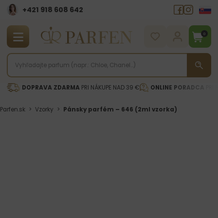
+421 918 608 642‬
0
DOPRAVA ZDARMA
PRI NÁKUPE NAD 39 €
ONLINE PORADCA
PRI 
Parfen.sk
>
Vzorky
>
Pánsky parfém – 646 (2ml vzorka)