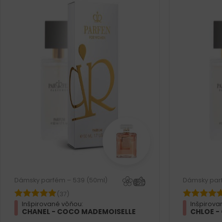
Dámsky parfém – 539 (50ml)
Dámsky par
(37)
Inšpirované vôňou:
Inšpirova
CHANEL - COCO MADEMOISELLE
CHLOE -