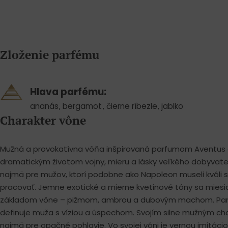
Zloženie parfému
Hlava parfému:
ananás
,
bergamot
,
čierne ríbezle
,
jablko
Charakter vône
Mužná a provokatívna vôňa inšpirovaná parfumom Aventus 
dramatickým životom vojny, mieru a lásky veľkého dobyvat
najmä pre mužov, ktorí podobne ako Napoleon museli kvôli 
pracovať. Jemne exotické a mierne kvetinové tóny sa mie
základom vône – pižmom, ambrou a dubovým machom. Parf
definuje muža s víziou a úspechom. Svojím silne mužným char
najmä pre opačné pohlavie. Vo svojej vôni je vernou imitác