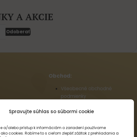
KY A AKCIE
Odoberať
Obchod:
Všeobecné obchodné
podmienky
Reklamačný poriadok
Informácie o doprave a platbe
Spravujte súhlas so súbormi cookie
Zásady používania súborov
cookie (EÚ)
e a/alebo prístup k informáciám o zariadení používame
ako cookies. Robíme to s cieľom zlepšiť zážitok z prehliadania a
Veľkoobchod