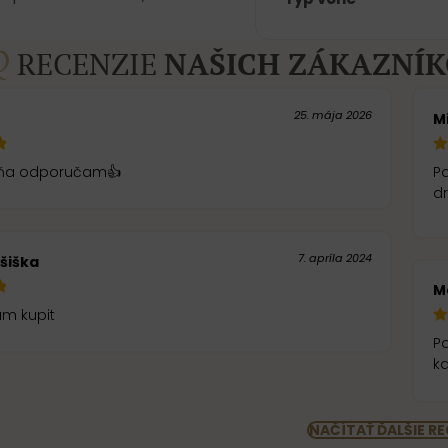
RECENZIE
NAŠICH ZÁKAZNÍ
25. mája 2026
M
ôňa odporučam👍
Pa
d
7. apríla 2024
šiška
M
m kupit
Pa
NAČÍTAŤ ĎALŠIE RE