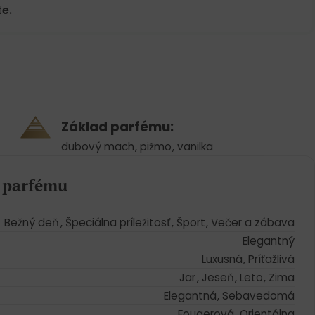
e.
Základ parfému:
dubový mach
,
pižmo
,
vanilka
a parfému
Bežný deň
,
Špeciálna príležitosť
,
Šport
,
Večer a zábava
Elegantný
Luxusná
,
Príťažlivá
Jar
,
Jeseň
,
Leto
,
Zima
Elegantná
,
Sebavedomá
Fougerová
,
Orientálna