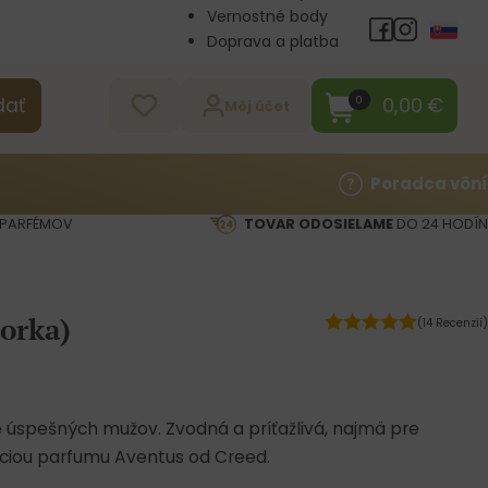
Vernostné body
Doprava a platba
Veľkoobchod
Kontakt
0,00
€
0
dať
Môj účet
Poradca vôní
PARFÉMOV
TOVAR ODOSIELAME
DO 24 HODÍN
orka)
(14 Recenzií)
 úspešných mužov. Zvodná a príťažlivá, najmä pre
áciou parfumu Aventus od Creed.