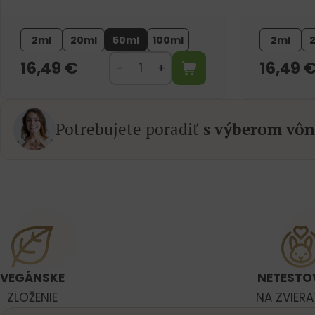
2ml
20ml
50ml
100ml
2ml
16,49
€
16,49
Potrebujete poradiť
s výberom vôn
VEGÁNSKE
NETESTO
ZLOŽENIE
NA ZVIER