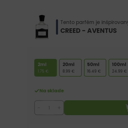
Tento parfém je inšpirovan
CREED - AVENTUS
2ml
20ml
50ml
100ml
1.75
€
8.99
€
16.49
€
24.99
€
Na sklade
-
+