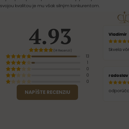
svojou kvalitou je mu však silným konkurentom.
4.93
Vladimir
Skvela v
(14 Recenzií)
13
1
0
0
radoslav 
0
odporúča
NAPÍŠTE RECENZIU