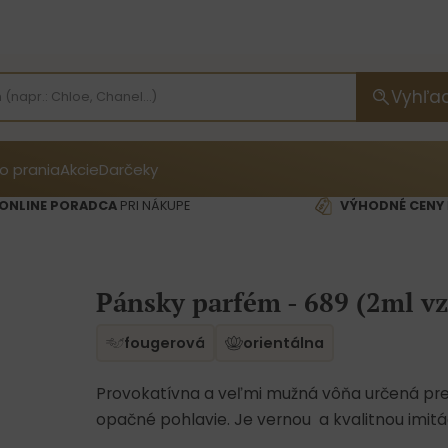
Vyhľa
o prania
Akcie
Darčeky
ONLINE PORADCA
PRI NÁKUPE
VÝHODNÉ CENY
Pánsky parfém - 689 (2ml vz
fougerová
orientálna
Provokatívna a veľmi mužná vôňa určená pre
opačné pohlavie. Je vernou a kvalitnou imit