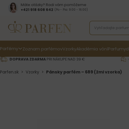
Máte otázky? Radi vám pomôžeme
+421 918 608 642‬
(Po - Pia: 9:00 - 16:00)
Parfémy
Zoznam parfémov
Vzorky
Akadémia vôní
Parfumy
d
DOPRAVA ZDARMA
PRI NÁKUPE NAD 39 €
Parfen.sk
>
Vzorky
>
Pánsky parfém – 689 (2ml vzorka)