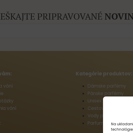
EŠKAJTE PRIPRAVOVANÉ
NOVIN
vám:
Kategórie produktov:
a vôní
Dámske parfémy
ie
Pánske parfémy
otázky
Unisex parfémy
ia vôní
Cestovné parfémy
Vody po holení
t
Parfumy do prania
Na ukladani
technológie 