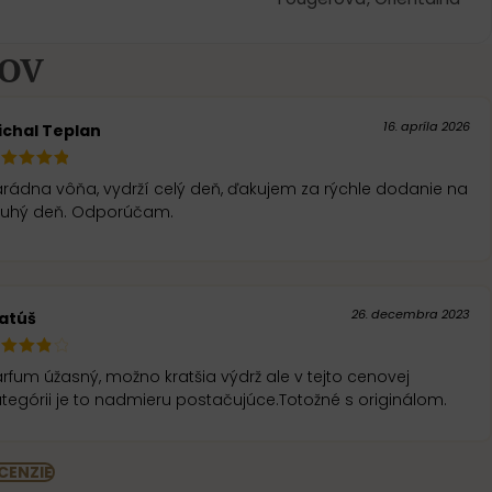
KOV
16. apríla 2026
ichal Teplan
rádna vôňa, vydrží celý deň, ďakujem za rýchle dodanie na
ruhý deň. Odporúčam.
26. decembra 2023
atúš
rfum úžasný, možno kratšia výdrž ale v tejto cenovej
kategórii je to nadmieru postačujúce.Totožné s originálom.
CENZIE