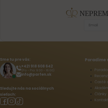
NEPREM
Sme tu pre vás:
Poradíme 
+421 918 608 642‬
Poradc
(Po - Pia: 9:00 - 16:00)
info@parfen.sk
Recenz
Časté 
Akadém
Sledujte nás na sociálnych
Články
sieťach:
Kontak