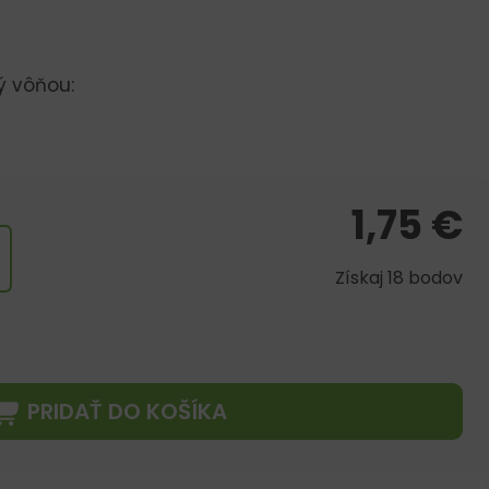
ý vôňou:
1,75
€
Získaj 18 bodov
PRIDAŤ DO KOŠÍKA