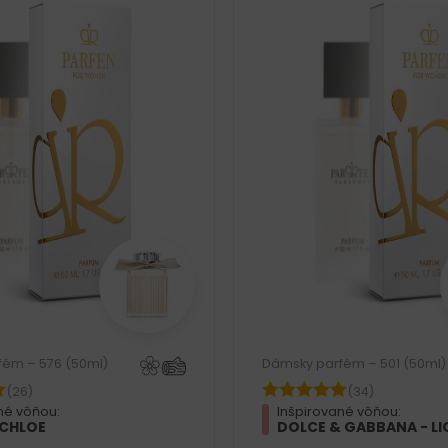
fém – 576 (50ml)
Dámsky parfém – 501 (50ml)
(26)
(34)
né vôňou:
Inšpirované vôňou:
 CHLOE
DOLCE & GABBANA - LI