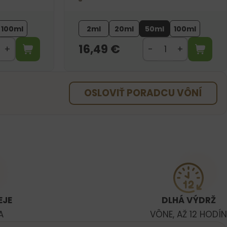
100ml
2ml
20ml
50ml
100ml
16,49
€
OSLOVIŤ PORADCU VÔNÍ
EJE
DLHÁ VÝDRŽ
A
VÔNE, AŽ 12 HODÍN