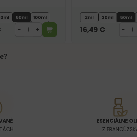
20ml
50ml
100ml
2ml
20ml
50ml
€
16,49
€
e?
VANÉ
ESENCIÁLNE OL
ATÁCH
Z FRANCÚZSK