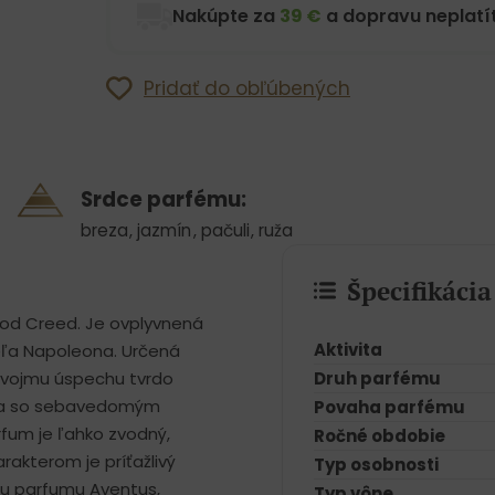
Nakúpte za
39 €
a dopravu neplatít
Pridať do obľúbených
Srdce parfému:
breza
,
jazmín
,
pačuli
,
ruža
Špecifikáci
od Creed. Je ovplyvnená
Aktivita
eľa Napoleona. Určená
svojmu úspechu tvrdo
Druh parfému
sia so sebavedomým
Povaha parfému
um je ľahko zvodný,
Ročné obdobie
akterom je príťažlivý
Typ osobnosti
iou parfumu Aventus,
Typ vône