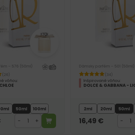
fém – 576 (50ml)
Dámsky parfém – 501 (50ml)
(26)
(34)
né vôňou:
Inšpirované vôňou:
 CHLOE
DOLCE & GABBANA - LI
20ml
50ml
100ml
2ml
20ml
50ml
€
16,49
€