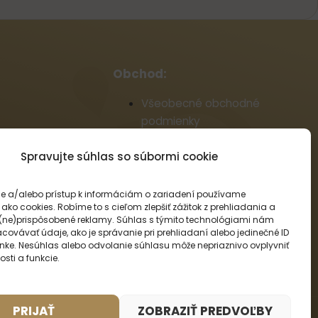
Obchod:
Všeobecné obchodné
podmienky
Reklamačný poriadok
Informácie o doprave a platbe
Spravujte súhlas so súbormi cookie
Zásady používania súborov
cookie (EÚ)
e a/alebo prístup k informáciám o zariadení používame
ako cookies. Robíme to s cieľom zlepšiť zážitok z prehliadania a
Veľkoobchod
(ne)prispôsobené reklamy. Súhlas s týmito technológiami nám
Odstúpenie od zmluvy
covávať údaje, ako je správanie pri prehliadaní alebo jedinečné ID
ránke. Nesúhlas alebo odvolanie súhlasu môže nepriaznivo ovplyvniť
osti a funkcie.
PRIJAŤ
ZOBRAZIŤ PREDVOĽBY