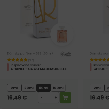
Dámsky parfém – 539 (50ml)
Dámsky par
(37)
Inšpirované vôňou:
Inšpirova
CHANEL - COCO MADEMOISELLE
CHLOE -
2ml
20ml
50ml
100ml
2ml
16,49
€
16,49