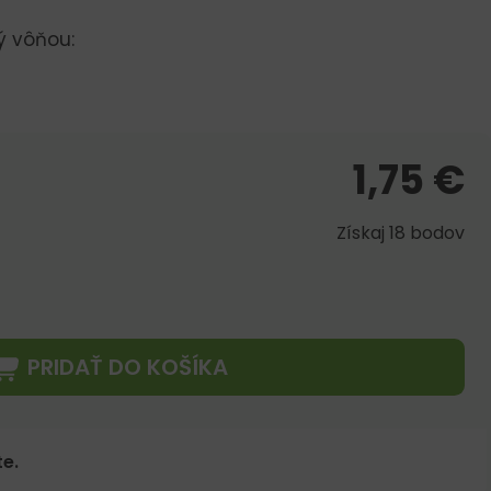
ý vôňou:
1,75
€
Získaj 18 bodov
PRIDAŤ DO KOŠÍKA
e.