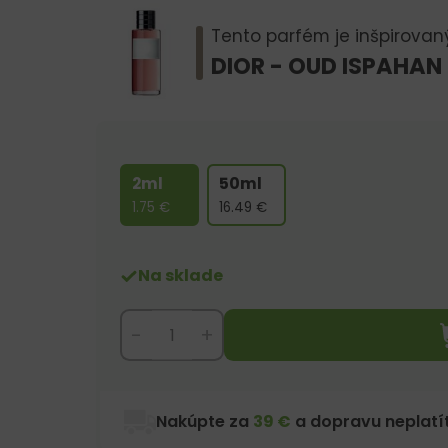
Tento parfém je inšpirovan
DIOR - OUD ISPAHAN
2ml
50ml
1.75
€
16.49
€
Na sklade
-
+
Nakúpte za
39 €
a dopravu neplatít