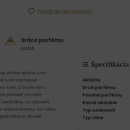
Pridať do obľúbených
Srdce parfému:
pačuli
Špecifikáci
ej vrchné arómy tvorí
Aktivita
ad tvorí santalové
 no tom, či bude vôňu
Druh parfému
tne pôsobiť na naše
Povaha parfému
ť neutrálne, no zároveň
Ročné obdobie
 vzácne kvetiny. Do rúška
Typ osobnosti
jednotlivých zložiek
Typ vône