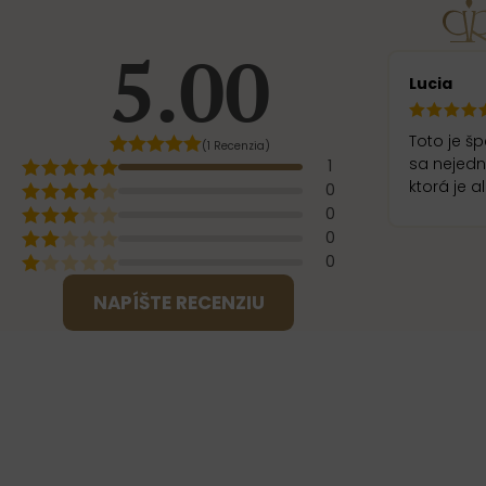
5.00
Lucia
Toto je špe
(1 Recenzia)
sa nejedná o g
1
ktorá je 
0
0
0
0
NAPÍŠTE RECENZIU