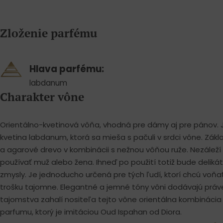
Zloženie parfému
Hlava parfému:
labdanum
Charakter vône
Orientálno-kvetinová vôňa, vhodná pre dámy aj pre pánov. J
kvetina labdanum, ktorá sa mieša s pačuli v srdci vône. Zákl
a agarové drevo v kombinácii s nežnou vôňou ruže. Nezáleží
používať muž alebo žena. Ihneď po použití totiž bude deliká
zmysly. Je jednoducho určená pre tých ľudí, ktorí chcú voňa
trošku tajomne. Elegantné a jemné tóny vôni dodávajú práve
tajomstva zahalí nositeľa tejto vône orientálna kombinácia 
parfumu, ktorý je imitáciou Oud Ispahan od Diora.