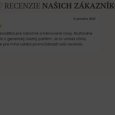
RECENZIE
NAŠICH ZÁKAZNÍ
8. januára 2023
cialitka pre náročné a trénované nosy. Rozhodne
enerický, bežný parfém. Je to unisex vôňa,
ale pre mňa vďaka promi
Zobraziť celú recenziu