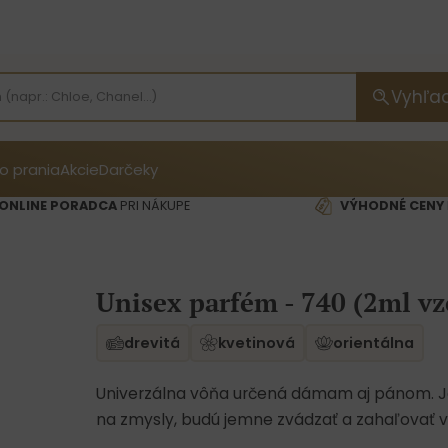
Vyhľa
o prania
Akcie
Darčeky
ONLINE PORADCA
PRI NÁKUPE
VÝHODNÉ CENY
Unisex parfém - 740 (2ml vz
drevitá
kvetinová
orientálna
Univerzálna vôňa určená dámam aj pánom. Jej
na zmysly, budú jemne zvádzať a zahaľovať v