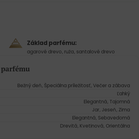
Základ parfému:
agarové drevo
,
ruža
,
santalové drevo
a parfému
Bežný deň
,
Špeciálna príležitosť
,
Večer a zábava
Ľahký
Elegantná
,
Tajomná
Jar
,
Jeseň
,
Zima
Elegantná
,
Sebavedomá
Drevitá
,
Kvetinová
,
Orientálna