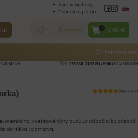
Vernostné body
Doprava a platba
Veľkoobchod
Kontakt
0,00
€
0
dať
Môj účet
Poradca vôní
PARFÉMOV
TOVAR ODOSIELAME
DO 24 HODÍN
orka)
(1 Recenzia)
 orientálno-kvetinové tóny budú už od začiatku pôsobiť
ás do rúška tajomstva.