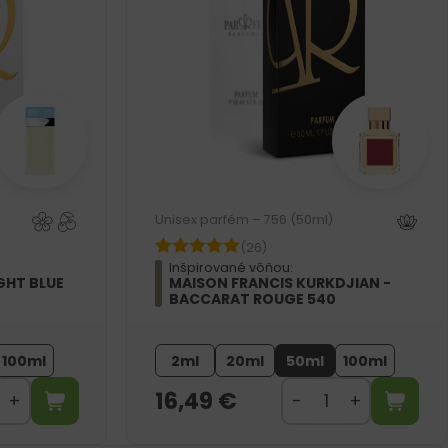
Unisex parfém – 756 (50ml)
(26)
Inšpirované vôňou:
GHT BLUE
MAISON FRANCIS KURKDJIAN -
BACCARAT ROUGE 540
100ml
2ml
20ml
50ml
100ml
16,49
€