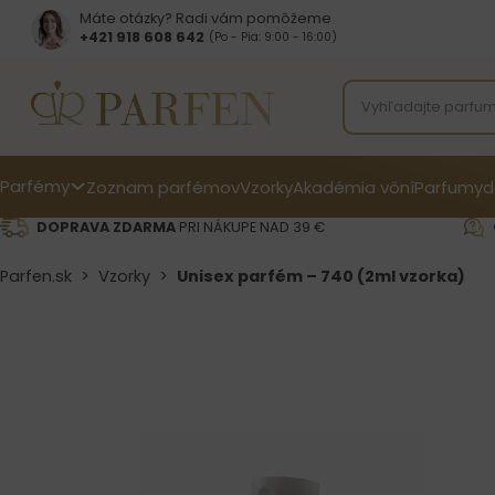
Máte otázky? Radi vám pomôžeme
+421 918 608 642‬
(Po - Pia: 9:00 - 16:00)
Parfémy
Zoznam parfémov
Vzorky
Akadémia vôní
Parfumy
d
DOPRAVA ZDARMA
PRI NÁKUPE NAD 39 €
Parfen.sk
>
Vzorky
>
Unisex parfém – 740 (2ml vzorka)