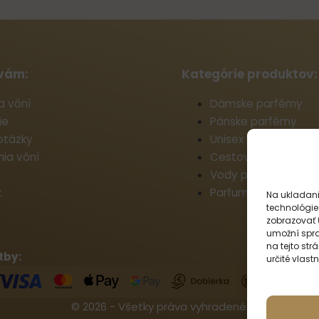
vám:
Kategórie produktov:
a vôní
Dámske parfémy
ie
Pánske parfémy
otázky
Unisex parfémy
ia vôní
Cestovné parfémy
Vody po holení
t
Parfumy do prania
Na ukladani
technológie 
zobrazovať 
umožní spra
na tejto st
tby:
určité vlastn
© 2026 - Všetky práva vyhradené.