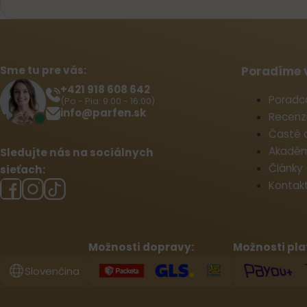
Sme tu pre vás:
Poradíme 
+421 918 608 642‬
Poradc
(Po - Pia: 9:00 - 16:00)
info@parfen.sk
Recenz
Časté 
Akadém
Sledujte nás na sociálnych
Články
sieťach:
Kontak
Možnosti dopravy:
Možnosti pla
Slovenčina