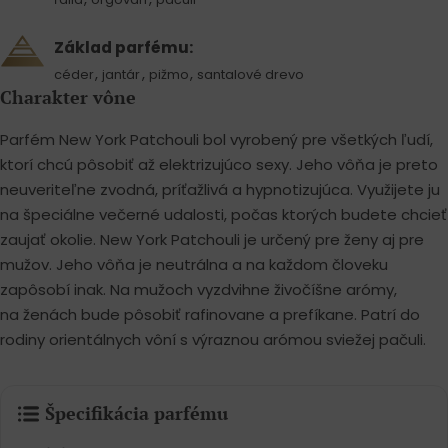
Základ parfému:
,
,
,
céder
jantár
pižmo
santalové drevo
Charakter vône
Parfém New York Patchouli bol vyrobený pre všetkých ľudí,
ktorí chcú pôsobiť až elektrizujúco sexy. Jeho vôňa je preto
neuveriteľne zvodná, príťažlivá a hypnotizujúca. Využijete ju
na špeciálne večerné udalosti, počas ktorých budete chcieť
zaujať okolie. New York Patchouli je určený pre ženy aj pre
mužov. Jeho vôňa je neutrálna a na každom človeku
zapôsobí inak. Na mužoch vyzdvihne živočíšne arómy,
na ženách bude pôsobiť rafinovane a prefíkane. Patrí do
rodiny orientálnych vôní s výraznou arómou sviežej pačuli.
Špecifikácia parfému