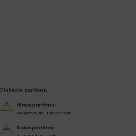
Zloženie parfému
Hlava parfému:
,
,
bergamot
liči
ružová voda
Srdce parfému:
,
,
ľalia
orgován
pačuli