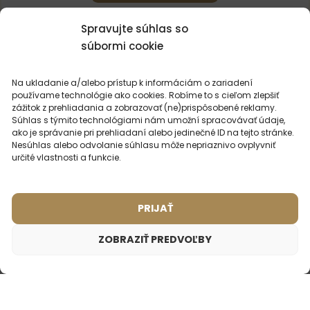
Spravujte súhlas so
súbormi cookie
Na ukladanie a/alebo prístup k informáciám o zariadení
používame technológie ako cookies. Robíme to s cieľom zlepšiť
MOHLO BY VÁS
ZAUJÍMAŤ
zážitok z prehliadania a zobrazovať (ne)prispôsobené reklamy.
Súhlas s týmito technológiami nám umožní spracovávať údaje,
ako je správanie pri prehliadaní alebo jedinečné ID na tejto stránke.
Nesúhlas alebo odvolanie súhlasu môže nepriaznivo ovplyvniť
určité vlastnosti a funkcie.
NAJPREDÁVANEJŠIE
PARFÉMY
PRIJAŤ
ZOBRAZIŤ PREDVOĽBY
Unisex parfém – 742 (2ml vzorka)
1,75
€
Inšpirované vôňou:
BOND NO.9 - NEW YORK PATCHOULI