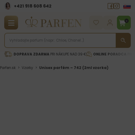
+421 918 608 642‬
0
DOPRAVA ZDARMA
PRI NÁKUPE NAD 39 €
ONLINE PORADCA
PRI 
Parfen.sk
>
Vzorky
>
Unisex parfém – 742 (2ml vzorka)