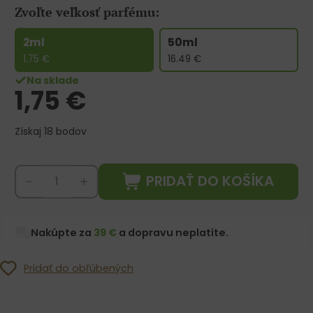
Zvoľte veľkosť parfému:
2ml
50ml
1.75
€
16.49
€
Na sklade
1,75
€
Získaj 18 bodov
PRIDAŤ DO KOŠÍKA
-
+
Nakúpte za
39 €
a dopravu neplatíte.
Pridať do obľúbených