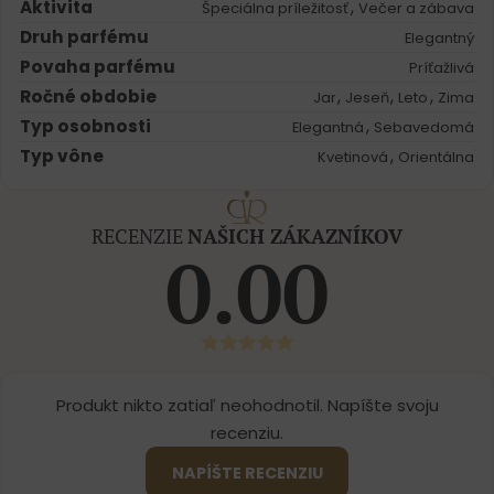
Aktivita
,
Špeciálna príležitosť
Večer a zábava
Druh parfému
Elegantný
Povaha parfému
Príťažlivá
Ročné obdobie
,
,
,
Jar
Jeseň
Leto
Zima
Typ osobnosti
,
Elegantná
Sebavedomá
Typ vône
,
Kvetinová
Orientálna
RECENZIE
NAŠICH ZÁKAZNÍKOV
0.00
Produkt nikto zatiaľ neohodnotil. Napíšte svoju
recenziu.
NAPÍŠTE RECENZIU