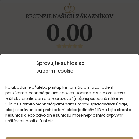
RECENZIE
NAŠICH ZÁKAZNÍKOV
0.00
Spravujte súhlas so
Produkt nikto zatiaľ neohodnotil. Napíšte svoju
súbormi cookie
recenziu.
NAPÍŠTE RECENZIU
Na ukladanie a/alebo prístup k informáciám o zariadení
používame technológie ako cookies. Robíme to s cieľom zlepšiť
zážitok z prehliadania a zobrazovať (ne)prispôsobené reklamy.
Súhlas s týmito technológiami nám umožní spracovávať údaje,
ako je správanie pri prehliadaní alebo jedinečné ID na tejto stránke.
Nesúhlas alebo odvolanie súhlasu môže nepriaznivo ovplyvniť
určité vlastnosti a funkcie.
MOHLO BY VÁS
ZAUJÍMAŤ