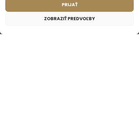
PRIJAŤ
ZOBRAZIŤ PREDVOĽBY
NAJPREDÁVANEJŠIE
PARFÉMY
Unisex parfém – 762 (2ml vzorka)
1,75
€
Inšpirované vôňou:
JO MALONE - WOOD SAGE & SEA SALT
Dámsky parfém – 539 (50ml)
Dámsky parfém – 576 (50ml)
(37)
(26)