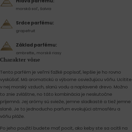
Hlava parfému:
,
morská soľ
šalvia
Srdce parfému:
grapefruit
Základ parfému:
,
ambrette
morské riasy
Charakter vône
Tento parfém je veľmi ťažké popísať, lepšie je ho rovno
vyskúšať. Má aromatickú a výborne osviežujúcu vôňu. Ucítite
v nej morský vzduch, slanú vodu a naplavené drevo. Možno
to znie zvláštne, no táto kombinácia je neskutočne
príjemná. Jej arómy sú svieže, jemne sladkasté a tiež jemne
slané. Je to jednoducho parfum evokujúci atmosféru a
vôňu pláže.
Po jeho použití budete mať pocit, ako keby ste sa ocitli na