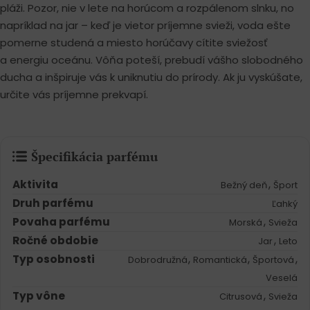
pláži. Pozor, nie v lete na horúcom a rozpálenom slnku, no
napríklad na jar – keď je vietor príjemne svieži, voda ešte
pomerne studená a miesto horúčavy cítite sviežosť
a energiu oceánu. Vôňa poteší, prebudí vášho slobodného
ducha a inšpiruje vás k uniknutiu do prírody. Ak ju vyskúšate,
určite vás príjemne prekvapí.
Špecifikácia parfému
Aktivita
,
Bežný deň
Šport
Druh parfému
Ľahký
Povaha parfému
,
Morská
Svieža
Ročné obdobie
,
Jar
Leto
Typ osobnosti
,
,
,
Dobrodružná
Romantická
Športová
Veselá
Typ vône
,
Citrusová
Svieža