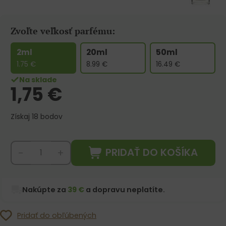
Zvoľte veľkosť parfému:
2ml
20ml
50ml
1.75
€
8.99
€
16.49
€
Na sklade
1,75
€
Získaj 18 bodov
PRIDAŤ DO KOŠÍKA
-
+
Nakúpte za
39 €
a dopravu neplatíte.
Pridať do obľúbených