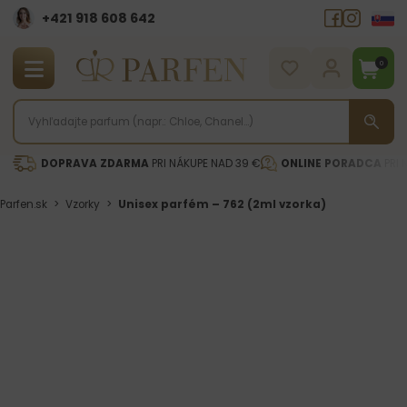
+421 918 608 642‬
0
DOPRAVA ZDARMA
PRI NÁKUPE NAD 39 €
ONLINE PORADCA
PRI 
Parfen.sk
>
Vzorky
>
Unisex parfém – 762 (2ml vzorka)