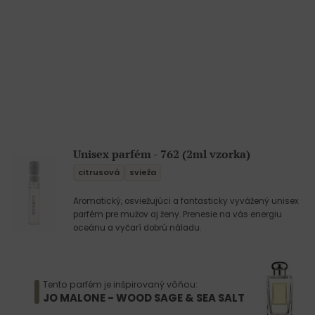
Unisex parfém - 762 (2ml vzorka)
citrusová
svieža
Aromatický, osviežujúci a fantasticky vyvážený unisex
parfém pre mužov aj ženy. Prenesie na vás energiu
oceánu a vyčarí dobrú náladu.
Tento parfém je inšpirovaný vôňou:
JO MALONE - WOOD SAGE & SEA SALT