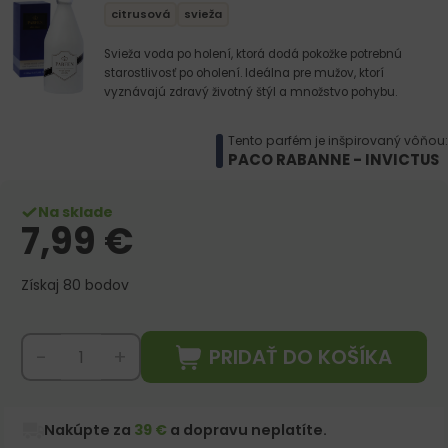
citrusová
svieža
Svieža voda po holení, ktorá dodá pokožke potrebnú
starostlivosť po oholení. Ideálna pre mužov, ktorí
vyznávajú zdravý životný štýl a množstvo pohybu.
Tento parfém je inšpirovaný vôňou:
PACO RABANNE - INVICTUS
Na sklade
7,99
€
Získaj 80 bodov
PRIDAŤ DO KOŠÍKA
-
+
Nakúpte za
39 €
a dopravu neplatíte.