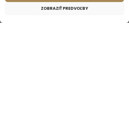
ZOBRAZIŤ PREDVOĽBY
Voda po holení – 646
7,99
€
Inšpirované vôňou:
PACO RABANNE - INVICTUS
Voda po holení – 624
Voda po holení – 685
Inšpirované vôňou:
Inšpirované vôňou:
PACO RABANNE - ONE
CHANEL - BLEU DE
MILLION
CHANEL
7,99
€
7,99
€
NAJPREDÁVANEJŠIE
PARFÉMY