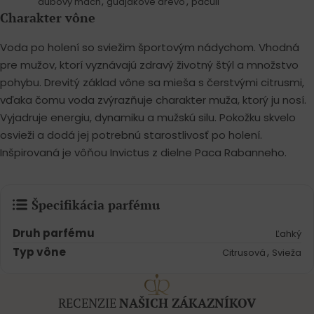
,
,
dubový mach
guajakové drevo
pačuli
Charakter vône
Voda po holení so sviežim športovým nádychom. Vhodná
pre mužov, ktorí vyznávajú zdravý životný štýl a množstvo
pohybu. Drevitý základ vône sa mieša s čerstvými citrusmi,
vďaka čomu voda zvýrazňuje charakter muža, ktorý ju nosí.
Vyjadruje energiu, dynamiku a mužskú silu. Pokožku skvelo
osvieži a dodá jej potrebnú starostlivosť po holení.
Inšpirovaná je vôňou Invictus z dielne Paca Rabanneho.
Špecifikácia parfému
Druh parfému
Ľahký
Typ vône
,
Citrusová
Svieža
RECENZIE
NAŠICH ZÁKAZNÍKOV