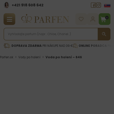
+421 918 608 642‬
0
DOPRAVA ZDARMA
PRI NÁKUPE NAD 39 €
ONLINE PORADCA
PRI 
Parfen.sk
>
Vody po holení
>
Voda po holení – 646