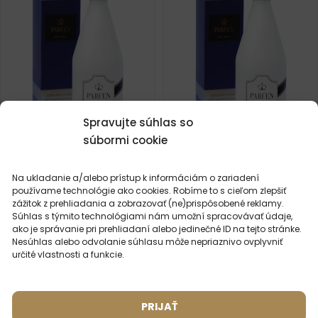
Spravujte súhlas so
súbormi cookie
Voda po holení – 691
Voda po holení – 689
Na ukladanie a/alebo prístup k informáciám o zariadení
Inšpirované vôňou:
Inšpirované vôňou:
HUGO BOSS - BOSS
CREED - AVENTUS
používame technológie ako cookies. Robíme to s cieľom zlepšiť
BOTTLED
zážitok z prehliadania a zobrazovať (ne)prispôsobené reklamy.
Súhlas s týmito technológiami nám umožní spracovávať údaje,
ako je správanie pri prehliadaní alebo jedinečné ID na tejto stránke.
7,99
€
7,99
€
Nesúhlas alebo odvolanie súhlasu môže nepriaznivo ovplyvniť
určité vlastnosti a funkcie.
PRIJAŤ