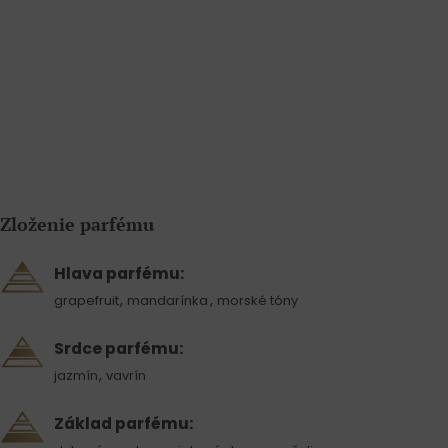
Zloženie parfému
Hlava parfému:
,
,
grapefruit
mandarínka
morské tóny
Srdce parfému:
,
jazmín
vavrín
Základ parfému: