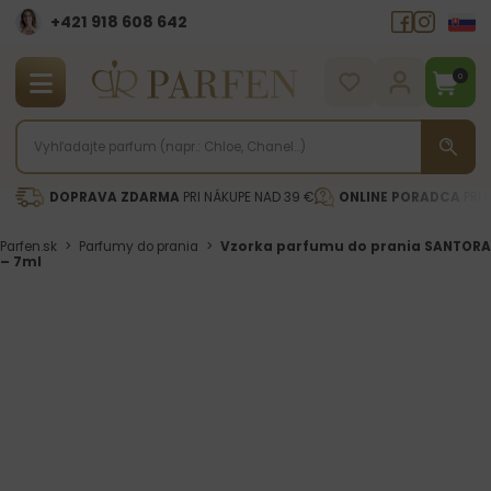
+421 918 608 642‬
0
DOPRAVA ZDARMA
PRI NÁKUPE NAD 39 €
ONLINE PORADCA
PRI 
Parfen.sk
>
Parfumy do prania
>
Vzorka parfumu do prania SANTORA
– 7ml