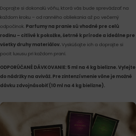
Doprajte si dokonalú vôňu, ktorá vás bude sprevádzať na
každom kroku – od ranného obliekania až po večerný
odpočinok.
Parfumy na pranie sú vhodné pre
celú
rodinu
– citlivé k pokožke, šetrné k prírode a ideálne pre
všetky druhy materiálov.
Vyskúšajte ich a doprajte si
pocit luxusu pri každom praní.
ODPORÚČANÉ DÁVKOVANIE: 5 ml na 4 kg bielizne. Vylejte
do nádržky na aviváž. Pre zintenzívnenie vône je možné
dávku zdvojnásobiť (10 ml na 4 kg bielizne).