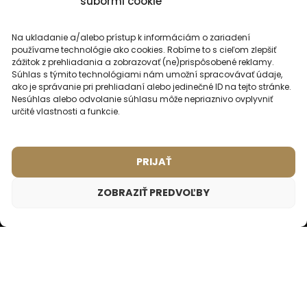
súbormi cookie
Šetrné k detskej a
Neobsahujú ťažké kovy
citlivej pokožke
ani parabény
Na ukladanie a/alebo prístup k informáciám o zariadení
používame technológie ako cookies. Robíme to s cieľom zlepšiť
zážitok z prehliadania a zobrazovať (ne)prispôsobené reklamy.
Súhlas s týmito technológiami nám umožní spracovávať údaje,
ako je správanie pri prehliadaní alebo jedinečné ID na tejto stránke.
Cruelty-free a vhodné
Bez nanolátok a
Nesúhlas alebo odvolanie súhlasu môže nepriaznivo ovplyvniť
pre vegánov
mikroplastov
určité vlastnosti a funkcie.
PRIJAŤ
ZOBRAZIŤ PREDVOĽBY
Vzorky parfumov
na
pranie na vyskúšanie
Vzorka parfumu do prania SANTORA – 7ml
1,19
€
už od 1,19 €
Vzorka sladkého parfumu do prania s nádychom
krémového santalového dreva. Na vašej bielizni
zanechá hrejivú vôňu.
ZOBRAZIŤ VZORKY