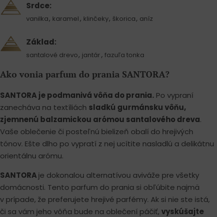
Srdce:
,
,
,
,
vanilka
karamel
klinčeky
škorica
aníz
Základ:
,
,
santalové drevo
jantár
fazuľa tonka
Ako vonia parfum do prania SANTORA?
SANTORA je podmanivá vôňa do prania.
Po vypraní
zanecháva na textíliách
sladkú gurmánsku vôňu,
zjemnenú balzamickou arómou santalového dreva
.
Vaše oblečenie či posteľnú bielizeň obalí do hrejivých
tónov. Ešte dlho po vypratí z nej ucítite nasladlú a delikátnu
orientálnu arómu.
SANTORA
je dokonalou alternatívou aviváže pre všetky
domácnosti. Tento parfum do prania si obľúbite najmä
v prípade, že preferujete hrejivé parfémy. Ak si nie ste istá,
či sa vám jeho vôňa bude na oblečení páčiť,
vyskúšajte