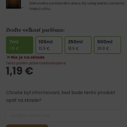
krémového santalového dreva. Na vašej bielizni zanechá
hrejivú vôňu.
Zvoľte veľkosť parfému:
7ml
100ml
250ml
500ml
1.19
€
10.9
€
18.9
€
26.9
€
Nie je na sklade
Tento parfém práve naskladňujeme
1,19
€
Chcete byť informovaní, keď bude tento produkt
opäť na sklade?