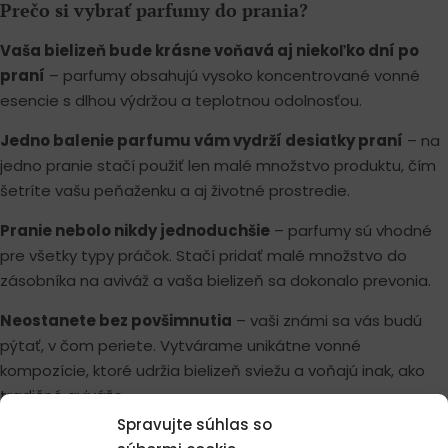
Prečo si vybrať parfumy do prania?
Vaša bielizeň bude krásne voňavá aj niekoľko dní po
praní
– parfumy obsahujú vysoko koncentrované vonné
esencie s dlhou výdržou a teplotnou odolnosťou.
Jedno balenie parfumu vám vydrží desiatky praní
– na
jedno pranie stačí použiť len malé množstvo produktu, čím
šetríte vašu peňaženku a aj životné prostredie.
Pranie nebolo nikdy jednoduchšie
– parfumy sú vhodné
pre všetky typy práčok. Stačí pridať malé množstvo do
zásobníka na aviváž a vaša bielizeň sa dokonalo prevonia.
Neostanete bez povšimnutia
– vaši známi sa vás budú
pýtať, v čom periete. Vytvárame unikátne vonné
kompozície, ktoré udržia bielizeň sviežu a voňajú inak, ako
tradičné aviváže.
Spravujte súhlas so