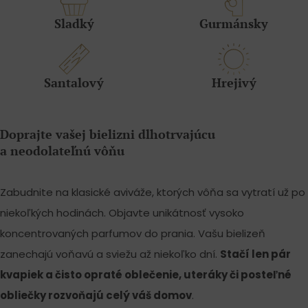
Sladký
Gurmánsky
Santalový
Hrejivý
Doprajte vašej bielizni dlhotrvajúcu
a neodolateľnú vôňu
Zabudnite na klasické aviváže, ktorých vôňa sa vytratí už po
niekoľkých hodinách. Objavte unikátnosť vysoko
koncentrovaných parfumov do prania. Vašu bielizeň
zanechajú voňavú a sviežu až niekoľko dní.
Stačí len pár
kvapiek a čisto opraté oblečenie, uteráky či posteľné
obliečky rozvoňajú celý váš domov
.