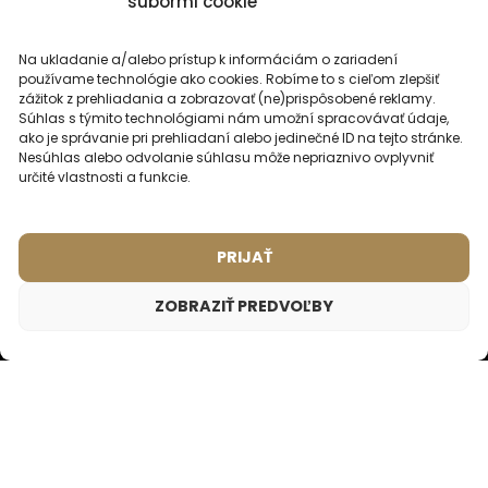
súbormi cookie
Šetrné k detskej a
Neobsahujú ťažké kovy
citlivej pokožke
ani parabény
Na ukladanie a/alebo prístup k informáciám o zariadení
používame technológie ako cookies. Robíme to s cieľom zlepšiť
zážitok z prehliadania a zobrazovať (ne)prispôsobené reklamy.
Súhlas s týmito technológiami nám umožní spracovávať údaje,
Cruelty-free a vhodné
Bez nanolátok a
ako je správanie pri prehliadaní alebo jedinečné ID na tejto stránke.
pre vegánov
mikroplastov
Nesúhlas alebo odvolanie súhlasu môže nepriaznivo ovplyvniť
určité vlastnosti a funkcie.
PRIJAŤ
Vzorky parfumov
na
ZOBRAZIŤ PREDVOĽBY
pranie na vyskúšanie
Vzorka parfumu do prania TALORA – 7ml
už od 1,19 €
1,19
€
Vzorka parfumu do prania s osviežujúcou ovocnou
vôňou. Vonia po šťavnatých tónoch broskyne a
ZOBRAZIŤ VZORKY
energickom jablku.