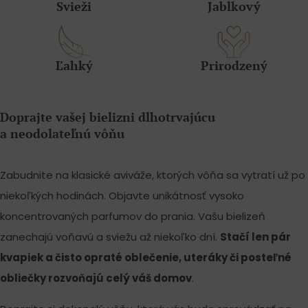
Svieži
Jablkový
Ľahký
Prirodzený
Doprajte vašej bielizni dlhotrvajúcu
a neodolateľnú vôňu
Zabudnite na klasické aviváže, ktorých vôňa sa vytratí už po
niekoľkých hodinách. Objavte unikátnosť vysoko
koncentrovaných parfumov do prania. Vašu bielizeň
zanechajú voňavú a sviežu až niekoľko dní.
Stačí len pár
kvapiek a čisto opraté oblečenie, uteráky či posteľné
obliečky rozvoňajú celý váš domov
.