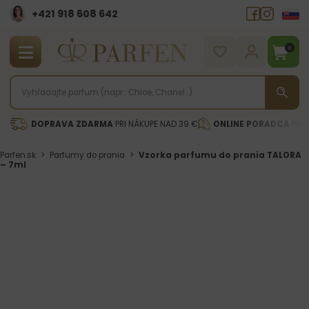
+421 918 608 642‬
0
DOPRAVA ZDARMA
PRI NÁKUPE NAD 39 €
ONLINE PORADCA
PRI 
Parfen.sk
>
Parfumy do prania
>
Vzorka parfumu do prania TALORA
– 7ml