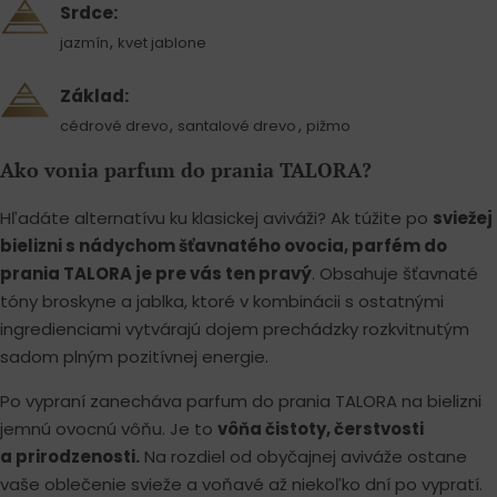
Srdce:
,
jazmín
kvet jablone
Základ:
,
,
cédrové drevo
santalové drevo
pižmo
Ako vonia parfum do prania TALORA?
Hľadáte alternatívu ku klasickej aviváži? Ak túžite po
sviežej
bielizni s nádychom šťavnatého ovocia, parfém do
prania TALORA je pre vás ten pravý
. Obsahuje šťavnaté
tóny broskyne a jablka, ktoré v kombinácii s ostatnými
ingredienciami vytvárajú dojem prechádzky rozkvitnutým
sadom plným pozitívnej energie.
Po vypraní zanecháva parfum do prania TALORA na bielizni
jemnú ovocnú vôňu. Je to
vôňa čistoty, čerstvosti
a prirodzenosti.
Na rozdiel od obyčajnej aviváže ostane
vaše oblečenie svieže a voňavé až niekoľko dní po vypratí.