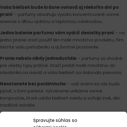
Vaša bielizeň bude krásne voňavá aj niekoľko dní po
praní
– parfumy obsahujú vysoko koncentrované vonné
esencie s dlhou výdržou a teplotnou odolnosťou.
Jedno balenie parfumu vám vydrží desiatky praní
– na
jedno pranie stačí použiť len malé množstvo produktu, čím
šetríte vašu peňaženku a aj životné prostredie.
Pranie nebolo nikdy jednoduchšie
– parfumy sú vhodné
pre všetky typy práčok. Stačí pridať malé množstvo do
zásobníka na aviváž a vaša bielizeň sa dokonalo prevonia.
Neostanete bez povšimnutia
– vaši známi sa vás budú
pýtať, v čom periete. Vytvárame unikátne vonné
kompozície, ktoré udržia bielizeň sviežu a voňajú inak, ako
tradičné aviváže.
Spravujte súhlas so