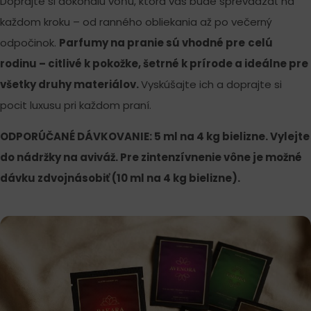
Doprajte si dokonalú vôňu, ktorá vás bude sprevádzať na
každom kroku – od ranného obliekania až po večerný
odpočinok.
Parfumy na pranie sú vhodné pre
celú
rodinu
– citlivé k pokožke, šetrné k prírode a ideálne pre
všetky druhy materiálov.
Vyskúšajte ich a doprajte si
pocit luxusu pri každom praní.
ODPORÚČANÉ DÁVKOVANIE: 5 ml na 4 kg bielizne. Vylejte
do nádržky na aviváž. Pre zintenzívnenie vône je možné
dávku zdvojnásobiť (10 ml na 4 kg bielizne).