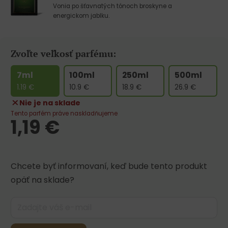
Vonia po šťavnatých tónoch broskyne a
energickom jablku.
Zvoľte veľkosť parfému:
7ml
100ml
250ml
500ml
1.19
€
10.9
€
18.9
€
26.9
€
Nie je na sklade
Tento parfém práve naskladňujeme
1,19
€
Chcete byť informovaní, keď bude tento produkt
opäť na sklade?