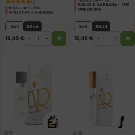
Inšpirované vôňou:
(1)
DOLCE & GABBANA - THE
Inšpirované vôňou:
ONE DESIRE
GIVENCHY - AMARIGE
2ml
50ml
2ml
50ml
16,49
€
16,49
€