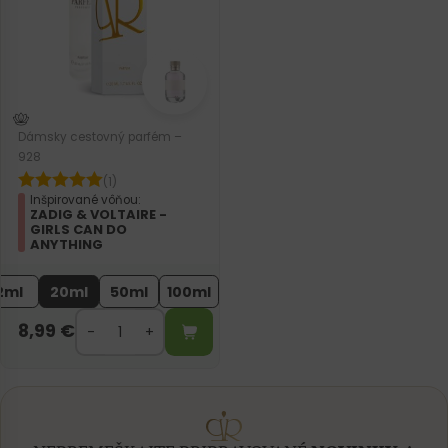
Dámsky cestovný parfém –
928
(1)
Inšpirované vôňou:
ZADIG & VOLTAIRE -
GIRLS CAN DO
ANYTHING
2ml
20ml
50ml
100ml
8,99
€