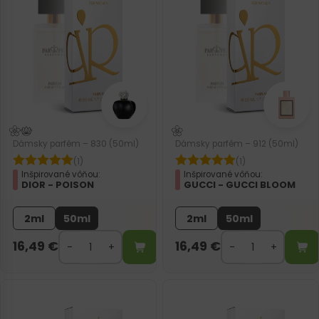
Dámsky parfém – 830 (50ml)
Dámsky parfém – 912 (50ml)
(1)
(1)
Inšpirované vôňou:
Inšpirované vôňou:
DIOR - POISON
GUCCI - GUCCI BLOOM
2ml
50ml
2ml
50ml
16,49
€
16,49
€