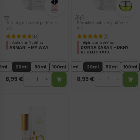
Dámsky cestovný parfém –
Dámsky cestovný parfém –
932
512
(14)
(3)
Inšpirované vôňou:
Inšpirované vôňou:
ARMANI - MY WAY
DONNA KARAN - DKNY
BE DELICIOUS
2ml
20ml
50ml
100ml
2ml
20ml
50ml
100ml
8,99
€
8,99
€