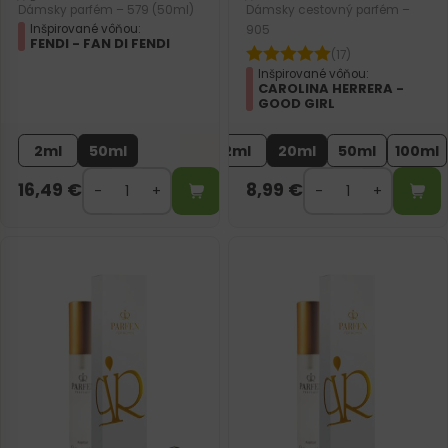
Dámsky parfém – 579 (50ml)
Dámsky cestovný parfém –
Inšpirované vôňou:
905
FENDI - FAN DI FENDI
(17)
Inšpirované vôňou:
CAROLINA HERRERA -
GOOD GIRL
2ml
50ml
2ml
20ml
50ml
100ml
16,49
€
8,99
€