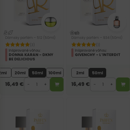
Dámsky parfém – 512 (50ml)
Dámsky parfém – 934 (50ml)
(3)
(1)
Inšpirované vôňou:
Inšpirované vôňou:
DONNA KARAN - DKNY
GIVENCHY - L’INTERDIT
BE DELICIOUS
2ml
20ml
50ml
100ml
2ml
50ml
16,49
€
16,49
€