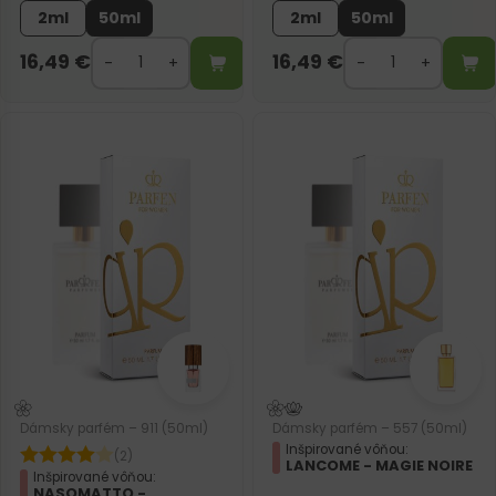
2ml
50ml
2ml
50ml
16,49
€
16,49
€
Dámsky parfém – 911 (50ml)
Dámsky parfém – 557 (50ml)
Inšpirované vôňou:
(2)
LANCOME - MAGIE NOIRE
Inšpirované vôňou:
NASOMATTO -