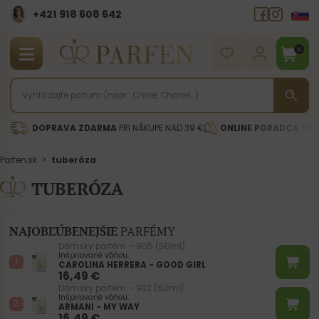
+421 918 608 642‬
0
DOPRAVA ZDARMA
PRI NÁKUPE NAD 39 €
ONLINE PORADCA
PRI 
Parfen.sk
>
tuberóza
TUBERÓZA
NAJOBĽÚBENEJŠIE
PARFÉMY
Dámsky parfém – 905 (50ml)
Inšpirované vôňou:
CAROLINA HERRERA - GOOD GIRL
16,49
€
Dámsky parfém – 932 (50ml)
Inšpirované vôňou:
ARMANI - MY WAY
16,49
€