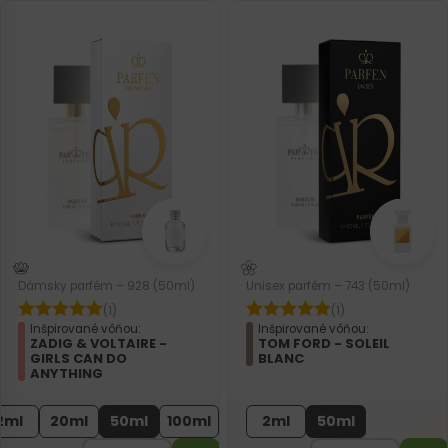
Dámsky parfém – 928 (50ml)
Unisex parfém – 743 (50ml)
(1)
(1)
Inšpirované vôňou:
Inšpirované vôňou:
ZADIG & VOLTAIRE -
TOM FORD - SOLEIL
GIRLS CAN DO
BLANC
ANYTHING
2ml
20ml
50ml
100ml
2ml
50ml