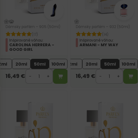
Dámsky parfém – 905 (50ml)
Dámsky parfém – 932 (50ml)
(17)
(14)
Inšpirované vôňou:
Inšpirované vôňou:
CAROLINA HERRERA -
ARMANI - MY WAY
GOOD GIRL
2ml
20ml
50ml
100ml
2ml
20ml
50ml
100ml
16,49
€
16,49
€