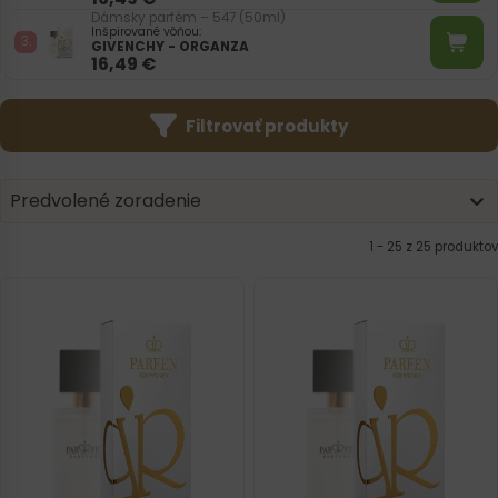
Dámsky parfém – 547 (50ml)
Inšpirované vôňou:
GIVENCHY - ORGANZA
16,49
€
Filtrovať produkty
Product | Sorting
Sort content
Sort content
Predvolené zoradenie
1 - 25 z 25 produktov