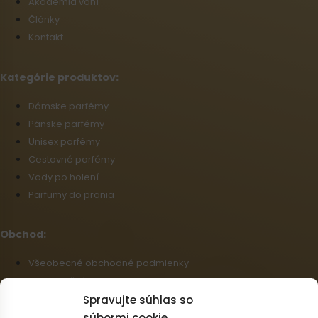
Akadémia vôní
Články
Kontakt
Kategórie produktov:
Dámske parfémy
Pánske parfémy
Unisex parfémy
Cestovné parfémy
Vody po holení
Parfumy do prania
Obchod:
Všeobecné obchodné podmienky
Reklamačný poriadok
Informácie o doprave a platbe
Spravujte súhlas so
Zásady používania súborov cookie (EÚ)
súbormi cookie