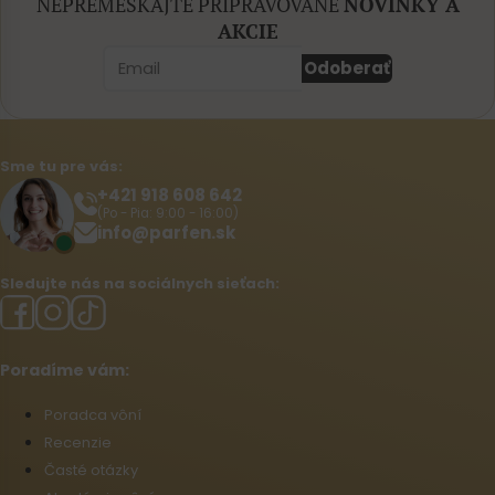
NEPREMEŠKAJTE PRIPRAVOVANÉ
NOVINKY A
AKCIE
Odoberať
Sme tu pre vás:
+421 918 608 642‬
(Po - Pia: 9:00 - 16:00)
info@parfen.sk
Sledujte nás na sociálnych sieťach:
Poradíme vám:
Poradca vôní
Recenzie
Časté otázky