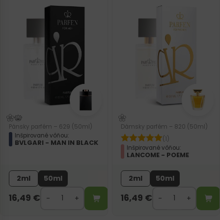
Pánsky parfém – 629 (50ml)
Dámsky parfém – 820 (50ml)
Inšpirované vôňou:
(1)
BVLGARI - MAN IN BLACK
Inšpirované vôňou:
LANCOME - POEME
2ml
50ml
2ml
50ml
16,49
€
16,49
€