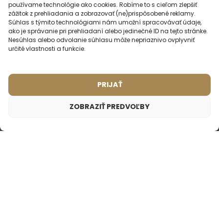
používame technológie ako cookies. Robíme to s cieľom zlepšiť
zážitok z prehliadania a zobrazovať (ne)prispôsobené reklamy.
Súhlas s týmito technológiami nám umožní spracovávať údaje,
ako je správanie pri prehliadaní alebo jedinečné ID na tejto stránke.
Nesúhlas alebo odvolanie súhlasu môže nepriaznivo ovplyvniť
určité vlastnosti a funkcie.
Pánsky parfém – 606 (50ml)
Pánsky parfém – 691 (50ml)
Inšpirované vôňou:
(1)
HUGO BOSS - HUGO
Inšpirované vôňou:
HUGO BOSS - BOSS
PRIJAŤ
BOTTLED
ZOBRAZIŤ PREDVOĽBY
2ml
50ml
2ml
20ml
50ml
100ml
16,49
€
16,49
€
Dámsky parfém – 557 (50ml)
16,49
€
Inšpirované vôňou:
LANCOME - MAGIE NOIRE