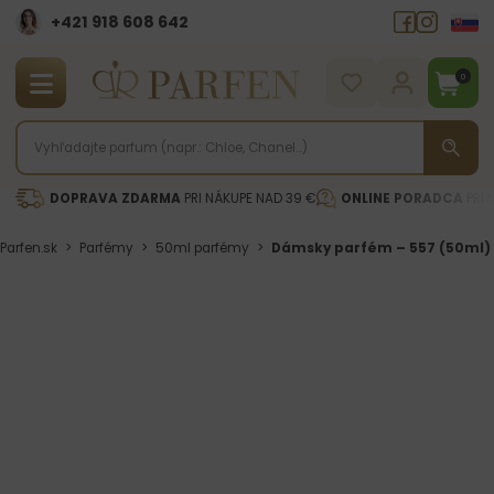
+421 918 608 642‬
0
DOPRAVA ZDARMA
PRI NÁKUPE NAD 39 €
ONLINE PORADCA
PRI 
Parfen.sk
>
Parfémy
>
50ml parfémy
>
Dámsky parfém – 557 (50ml)