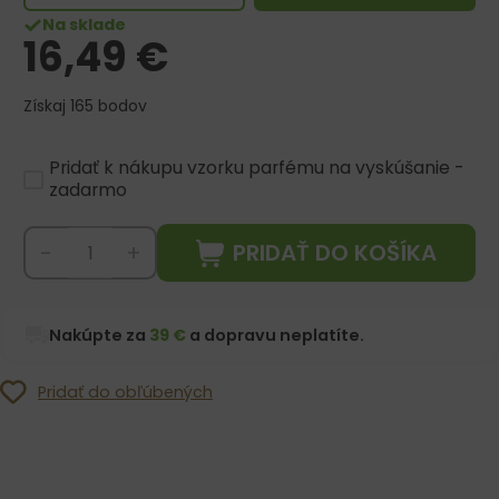
Na sklade
16,49
€
Získaj 165 bodov
Pridať k nákupu vzorku parfému na vyskúšanie -
zadarmo
PRIDAŤ DO KOŠÍKA
-
+
Nakúpte za
39 €
a dopravu neplatíte.
Pridať do obľúbených