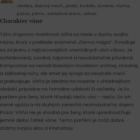
,
,
,
,
,
,
cibetka
dubový mach
jantár
kadidlo
korenie
myrha
,
,
,
pačuli
pižmo
santalové drevo
vetiver
Charakter vône
Táto chyprovo-kvetinová vôňa sa nesie v duchu svojho
názvu, ktorý v preklade znamená
„čierna mágia“.
Považuje
sa za jednu z najčarovnejších orientálnych vôní vôbec. Je
sofistikovaná, zvodná, tajomná a neodolateľne pôvabná.
Kompozícia sa neriadi klasickým modelom vrchnej, strednej
a základnej noty, ale smer jej vývoja sa neustále mení
a prekvapuje. Vôňa je ideálna na nosenie v chladnejšom
období, prípadne na formálne udalosti či večierky. Je to
parfém pre ženy, ktoré hľadajú niečo viac – niečo, čo ich
samé upúta a na druhých zanechá nezmazateľný dojem.
Pozor: Vôňa nie je vhodná pre ženy, ktoré uprednostňujú
jemné alebo ľahké vône. Tento parfém je totiž dobre
známy svojou silou a intenzitou.