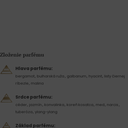
Zloženie parfému
Hlava parfému:
,
,
,
,
bergamot
bulharská ruža
galbanum
hyacint
listy čiernej
,
ríbezle
malina
Srdce parfému:
,
,
,
,
,
,
céder
jazmín
konvalinka
koreň kosatca
med
narcis
,
tuberóza
ylang-ylang
Základ parfému: