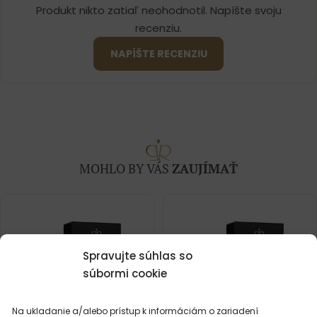
Produkt nikto zatiaľ neohodnotil. Napíšte svoju
recenziu.
NAPÍŠTE RECENZIU
MOHLO BY VÁS
ZAUJÍMAŤ
Spravujte súhlas so
súbormi cookie
Na ukladanie a/alebo prístup k informáciám o zariadení