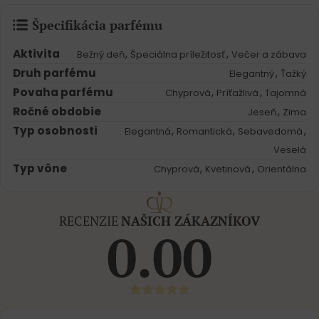
Špecifikácia parfému
Aktivita
,
,
Bežný deň
Špeciálna príležitosť
Večer a zábava
Druh parfému
,
Elegantný
Ťažký
Povaha parfému
,
,
Chyprová
Príťažlivá
Tajomná
Ročné obdobie
,
Jeseň
Zima
Typ osobnosti
,
,
,
Elegantná
Romantická
Sebavedomá
Veselá
Typ vône
,
,
Chyprová
Kvetinová
Orientálna
RECENZIE
NAŠICH ZÁKAZNÍKOV
0.00