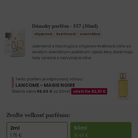
Dámsky parfém - 557 (50ml)
chyprová
kvetinová
orientálna
Jedinečná a fascinujúca chyprovo-kvetinová vôňa so
skvelým orientálnym podtónom. Upúta ženy, ktoré majú
rady výrazné a nezvyčajné vône.
Tento parfém je inšpirovaný vôňou:
LANCOME - MAGIE NOIRE
(Bežná cena
99,00
€
za 50ml)
ušetríte
82,51
€
Zvoľte veľkosť parfému:
2ml
50ml
1.75
€
16.49
€