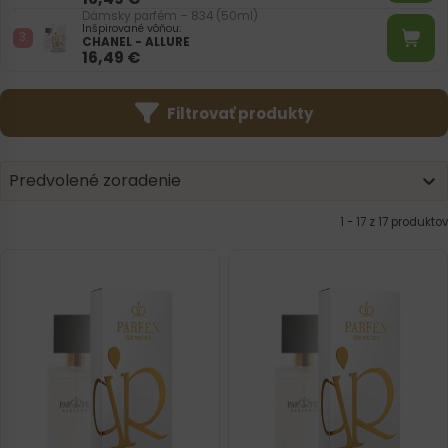
Dámsky parfém – 834 (50ml)
Inšpirované vôňou:
CHANEL - ALLURE
16,49
€
Filtrovať produkty
Product | Sorting
Sort content
Sort content
Predvolené zoradenie
1 - 17 z 17 produktov