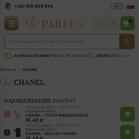
+421 918 608 642‬
0
DOPRAVA ZDARMA
PRI NÁKUPE NAD 39 €
ONLINE PORADCA
PRI 
Parfen.sk
>
CHANEL
CHANEL
NAJOBĽÚBENEJŠIE
PARFÉMY
Dámsky parfém – 539 (50ml)
Inšpirované vôňou:
CHANEL - COCO MADEMOISELLE
16,49
€
Pánsky parfém – 685 (50ml)
Inšpirované vôňou:
CHANEL - BLEU DE CHANEL
16,49
€