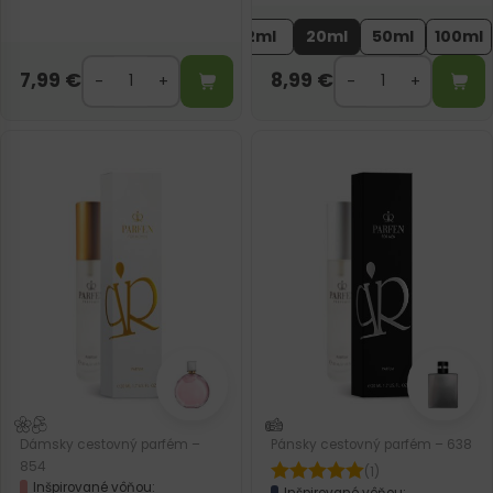
2ml
20ml
50ml
100ml
7,99
€
8,99
€
Dámsky cestovný parfém –
Pánsky cestovný parfém – 638
854
(1)
Inšpirované vôňou:
Inšpirované vôňou: