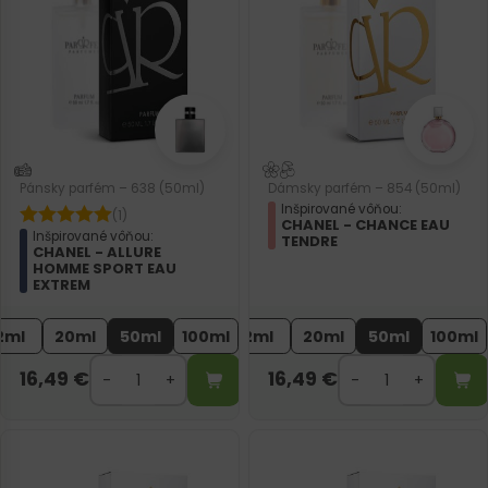
Pánsky parfém – 638 (50ml)
Dámsky parfém – 854 (50ml)
Inšpirované vôňou:
(1)
CHANEL - CHANCE EAU
Inšpirované vôňou:
TENDRE
CHANEL - ALLURE
HOMME SPORT EAU
EXTREM
2ml
20ml
50ml
100ml
2ml
20ml
50ml
100ml
16,49
€
16,49
€