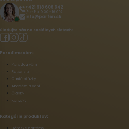
+421 918 608 642‬
(Po - Pia: 9:00 - 16:00)
info@parfen.sk
Sledujte nás na sociálnych sieťach:
Poradíme vám:
Poradca vôní
Recenzie
Časté otázky
Akadémia vôní
Články
Kontakt
Kategórie produktov:
Dámske parfémy