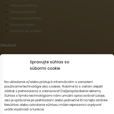
Pánske parfémy
Unisex parfémy
Cestovné parfémy
Vody po holení
Parfumy do prania
Obchod:
Všeobecné obchodné podmienky
Spravujte súhlas so
Reklamačný poriadok
súbormi cookie
Informácie o doprave a platbe
Zásady používania súborov cookie (EÚ)
Veľkoobchod
Na ukladanie a/alebo prístup k informáciám o zariadení
používame technológie ako cookies. Robíme to s cieľom zlepšiť
Odstúpenie od zmluvy
zážitok z prehliadania a zobrazovať (ne)prispôsobené reklamy.
Súhlas s týmito technológiami nám umožní spracovávať údaje,
Slovenčina
ako je správanie pri prehliadaní alebo jedinečné ID na tejto stránke.
Nesúhlas alebo odvolanie súhlasu môže nepriaznivo ovplyvniť
Možnosti dopravy:
určité vlastnosti a funkcie.