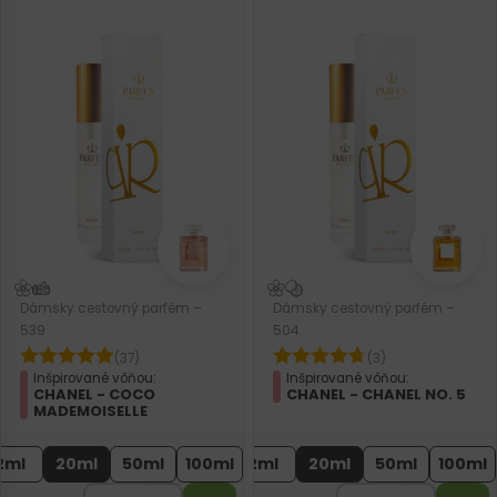
Dámsky cestovný parfém –
Dámsky cestovný parfém –
539
504
(37)
(3)
Inšpirované vôňou:
Inšpirované vôňou:
CHANEL - COCO
CHANEL - CHANEL NO. 5
MADEMOISELLE
2ml
20ml
50ml
100ml
2ml
20ml
50ml
100ml