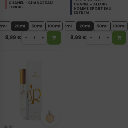
CHANEL - CHANCE EAU
CHANEL - ALLURE
TENDRE
HOMME SPORT EAU
EXTREM
2ml
20ml
50ml
100ml
2ml
20ml
50ml
100ml
8,99
€
8,99
€