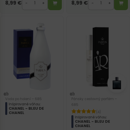
8,99
€
8,99
€
Voda po holení – 685
Pánsky cestovný parfém –
Inšpirované vôňou:
685
CHANEL - BLEU DE
(4)
CHANEL
Inšpirované vôňou:
CHANEL - BLEU DE
CHANEL