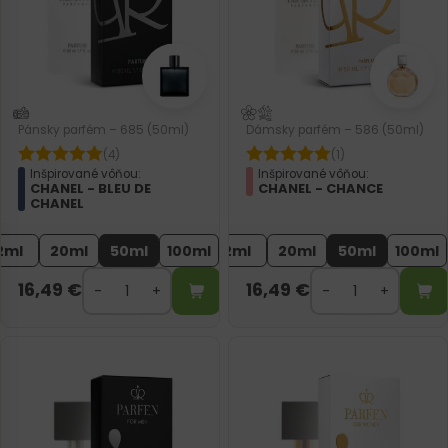
Pánsky parfém – 685 (50ml)
Dámsky parfém – 586 (50ml)
(4)
(1)
Inšpirované vôňou:
Inšpirované vôňou:
CHANEL - BLEU DE
CHANEL - CHANCE
CHANEL
2ml
20ml
50ml
100ml
2ml
20ml
50ml
100ml
16,49
€
16,49
€