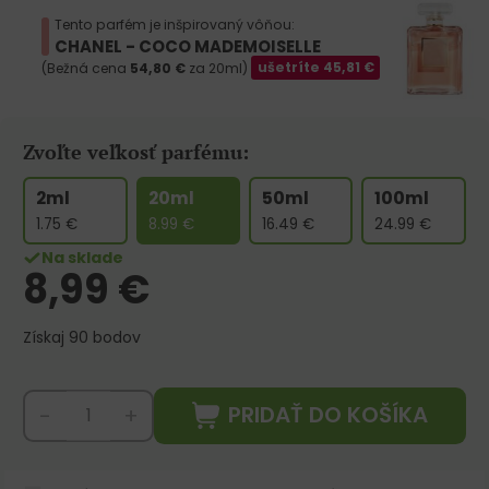
Tento parfém je inšpirovaný vôňou:
CHANEL - COCO MADEMOISELLE
(Bežná cena
54,80
€
za 20ml)
ušetríte
45,81
€
Zvoľte veľkosť parfému:
2ml
20ml
50ml
100ml
1.75
€
8.99
€
16.49
€
24.99
€
Na sklade
8,99
€
Získaj 90 bodov
PRIDAŤ DO KOŠÍKA
-
+