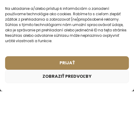
Na ukladanie a/alebo prístup k informáciám o zariadení
NAČÍTAŤ ĎALŠIE RECENZIE
používame technológie ako cookies. Robíme to s cieľom zlepšiť
zážitok z prehliadania a zobrazovať (ne)prispôsobené reklamy.
Súhlas s týmito technológiami nám umožní spracovávať údaje,
ako je správanie pri prehliadaní alebo jedinečné ID na tejto stránke.
Nesúhlas alebo odvolanie súhlasu môže nepriaznivo ovplyvniť
určité vlastnosti a funkcie.
MOHLO BY VÁS
ZAUJÍMAŤ
PRIJAŤ
ZOBRAZIŤ PREDVOĽBY
Dámsky cestovný parfém – 539
8,99
€
Inšpirované vôňou:
CHANEL - COCO MADEMOISELLE