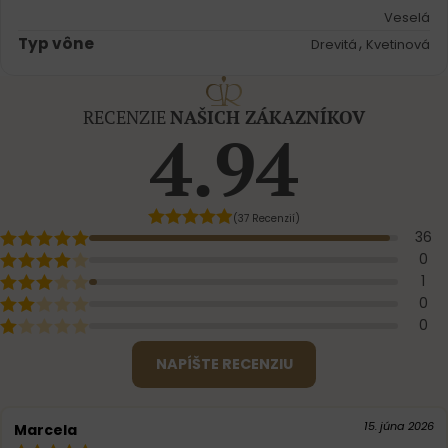
Veselá
Typ vône
,
Drevitá
Kvetinová
RECENZIE
NAŠICH ZÁKAZNÍKOV
4.94
(37 Recenzií)
36
0
1
0
0
NAPÍŠTE RECENZIU
15. júna 2026
Marcela