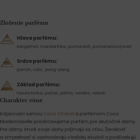
Zloženie parfému
Hlava parfému:
,
,
,
bergamot
mandarínka
pomaranč
pomarančový kvet
Srdce parfému:
,
,
jazmín
ruža
ylang-ylang
Základ parfému:
,
,
,
,
fazuľa tonka
pačuli
pižmo
vanilka
vetiver
Charakter vône
Inšpirovaní samou
Coco Chanel
a parfémom Coco
Mademoiselle predstavujeme parfém pre skutočné dámy.
Pre dámy, ktoré svoje úlohy prijímajú so cťou. Ženskosť
a zmyselnosť si zachovávajú v každej situácií a podčiarkujú