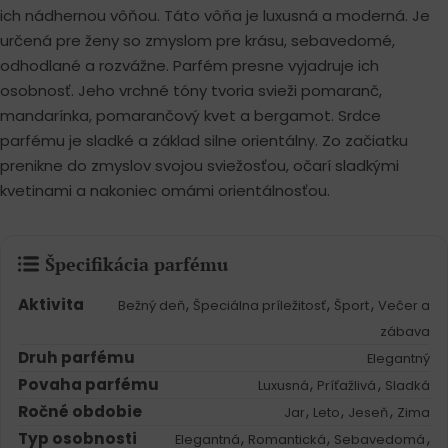
ich nádhernou vôňou. Táto vôňa je luxusná a moderná. Je
určená pre ženy so zmyslom pre krásu, sebavedomé,
odhodlané a rozvážne. Parfém presne vyjadruje ich
osobnosť. Jeho vrchné tóny tvoria svieži pomaranč,
mandarínka, pomarančový kvet a bergamot. Srdce
parfému je sladké a základ silne orientálny. Zo začiatku
prenikne do zmyslov svojou sviežosťou, očarí sladkými
kvetinami a nakoniec omámi orientálnosťou.
Špecifikácia parfému
Aktivita
,
,
,
Bežný deň
Špeciálna príležitosť
Šport
Večer a
zábava
Druh parfému
Elegantný
Povaha parfému
,
,
Luxusná
Príťažlivá
Sladká
Ročné obdobie
,
,
,
Jar
Leto
Jeseň
Zima
Typ osobnosti
,
,
,
Elegantná
Romantická
Sebavedomá