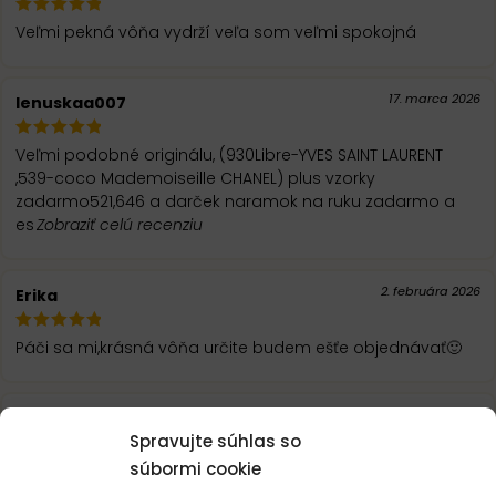
Veľmi pekná vôňa vydrží veľa som veľmi spokojná
17. marca 2026
lenuskaa007
Veľmi podobné originálu, (930Libre-YVES SAINT LAURENT
,539-coco Mademoiseille CHANEL) plus vzorky
zadarmo521,646 a darček naramok na ruku zadarmo a
es
Zobraziť celú recenziu
2. februára 2026
Erika
Páči sa mi,krásná vôňa určite budem ešťe objednávať🙂
7. novembra 2025
Peter Vážan
Spravujte súhlas so
súbormi cookie
Obľúbená vôňa.