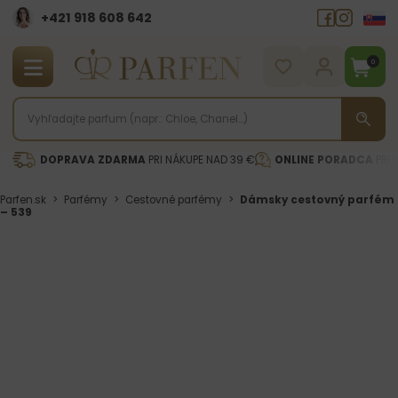
+421 918 608 642‬
0
DOPRAVA ZDARMA
PRI NÁKUPE NAD 39 €
ONLINE PORADCA
PRI 
Parfen.sk
>
Parfémy
>
Cestovné parfémy
>
Dámsky cestovný parfém
– 539