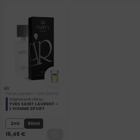
Pánsky parfém – 692 (50ml)
Inšpirované vôňou:
YVES SAINT LAURENT -
L’HOMME SPORT
2ml
50ml
16,49
€