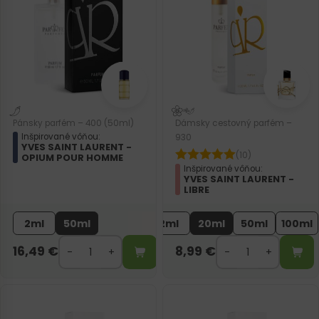
Pánsky parfém – 400 (50ml)
Dámsky cestovný parfém –
Inšpirované vôňou:
930
YVES SAINT LAURENT -
(10)
OPIUM POUR HOMME
Inšpirované vôňou:
YVES SAINT LAURENT -
LIBRE
2ml
50ml
2ml
20ml
50ml
100ml
16,49
€
8,99
€