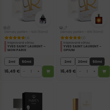
Dámsky parfém – 920 (50ml)
Dámsky parfém – 816 (50ml)
(4)
(2)
Inšpirované vôňou:
Inšpirované vôňou:
YVES SAINT LAURENT -
YVES SAINT LAURENT -
MON PARIS
OPIUM
2ml
50ml
2ml
20ml
50ml
16,49
€
16,49
€