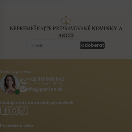
NEPREMEŠKAJTE PRIPRAVOVANÉ
NOVINKY A
AKCIE
Odoberať
Sme tu pre vás:
+421 918 608 642‬
(Po - Pia: 9:00 - 16:00)
info@parfen.sk
Sledujte nás na sociálnych sieťach:
Poradíme vám: