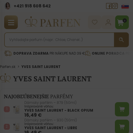
+421 918 608 642‬
0
DOPRAVA ZDARMA
PRI NÁKUPE NAD 39 €
ONLINE PORADCA
PRI 
Parfen.sk
>
YVES SAINT LAURENT
YVES SAINT LAURENT
NAJOBĽÚBENEJŠIE
PARFÉMY
Dámsky parfém – 879 (50ml)
Inšpirované vôňou:
YVES SAINT LAURENT - BLACK OPIUM
16,49
€
Dámsky parfém – 930 (50ml)
Inšpirované vôňou:
YVES SAINT LAURENT - LIBRE
16,49
€