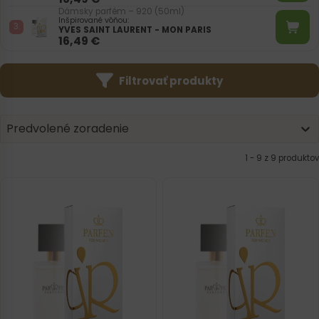
Dámsky parfém – 920 (50ml)
Inšpirované vôňou:
YVES SAINT LAURENT - MON PARIS
16,49
€
Filtrovať produkty
Product | Sorting
Sort content
Sort content
Predvolené zoradenie
1 - 9 z 9 produktov