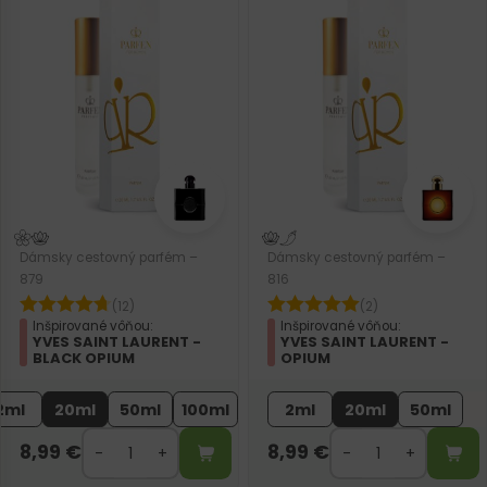
Dámsky cestovný parfém –
Dámsky cestovný parfém –
879
816
(12)
(2)
Inšpirované vôňou:
Inšpirované vôňou:
YVES SAINT LAURENT -
YVES SAINT LAURENT -
BLACK OPIUM
OPIUM
2ml
20ml
50ml
100ml
2ml
20ml
50ml
8,99
€
8,99
€