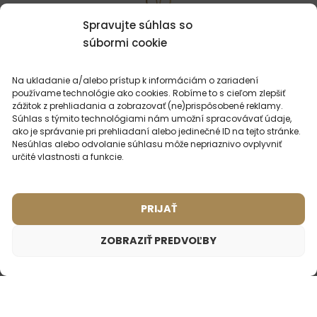
MOHLO BY VÁS
ZAUJÍMAŤ
Spravujte súhlas so
súbormi cookie
Na ukladanie a/alebo prístup k informáciám o zariadení
používame technológie ako cookies. Robíme to s cieľom zlepšiť
zážitok z prehliadania a zobrazovať (ne)prispôsobené reklamy.
Súhlas s týmito technológiami nám umožní spracovávať údaje,
ako je správanie pri prehliadaní alebo jedinečné ID na tejto stránke.
Nesúhlas alebo odvolanie súhlasu môže nepriaznivo ovplyvniť
určité vlastnosti a funkcie.
PRIJAŤ
ZOBRAZIŤ PREDVOĽBY
Dámsky parfém – 511 (50ml)
Pánsky parfém – 602 (50ml)
(14)
(12)
Inšpirované vôňou:
Inšpirované vôňou:
Dámsky cestovný parfém – 816
BVLGARI - OMNIA
ARMANI - ACQUA DI GIO
8,99
€
CRYSTALLINE
Inšpirované vôňou:
YVES SAINT LAURENT - OPIUM