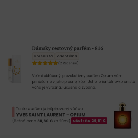
Dámsky cestovný parfém - 816
korenistá
orientálna
(2 Recenzie)
Veľmi obľúbený, provokatívny parfém Opium vám
prinášame v jeho presnej kópii. Jeho orientálno-korenistá
vôňa je výrazná, luxusná a zvodná.
Tento parfém je inšpirovaný vôňou:
YVES SAINT LAURENT - OPIUM
(Bežná cena
38,80
€
za 20ml)
ušetríte
29,81
€