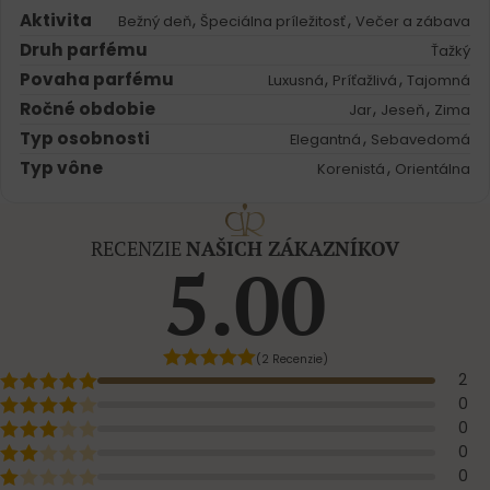
Aktivita
,
,
Bežný deň
Špeciálna príležitosť
Večer a zábava
Druh parfému
Ťažký
Povaha parfému
,
,
Luxusná
Príťažlivá
Tajomná
Ročné obdobie
,
,
Jar
Jeseň
Zima
Typ osobnosti
,
Elegantná
Sebavedomá
Typ vône
,
Korenistá
Orientálna
RECENZIE
NAŠICH ZÁKAZNÍKOV
5.00
(2 Recenzie)
2
0
0
0
0