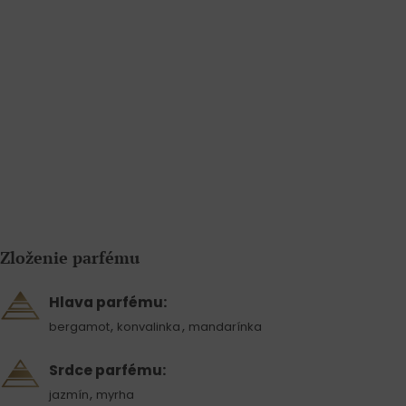
Zloženie parfému
Hlava parfému:
,
,
bergamot
konvalinka
mandarínka
Srdce parfému:
,
jazmín
myrha