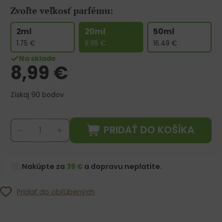
Zvoľte veľkosť parfému:
2ml
20ml
50ml
1.75
€
8.99
€
16.49
€
Na sklade
8,99
€
Získaj 90 bodov
PRIDAŤ DO KOŠÍKA
-
+
Nakúpte za
39 €
a dopravu neplatíte.
Pridať do obľúbených