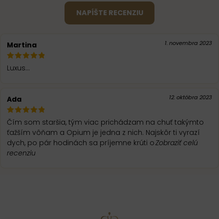
NAPÍŠTE RECENZIU
1. novembra 2023
Martina
Luxus...
12. októbra 2023
Ada
Čím som staršia, tým viac prichádzam na chuť takýmto
ťažším vôňam a Opium je jedna z nich. Najskôr ti vyrazí
dych, po pár hodinách sa príjemne krúti o
Zobraziť celú
recenziu