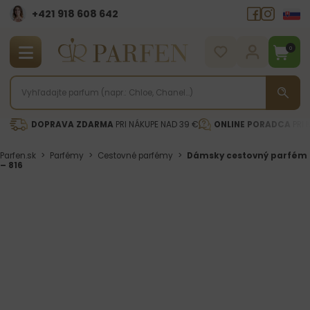
+421 918 608 642‬
0
DOPRAVA ZDARMA
PRI NÁKUPE NAD 39 €
ONLINE PORADCA
PRI 
Parfen.sk
>
Parfémy
>
Cestovné parfémy
>
Dámsky cestovný parfém
– 816