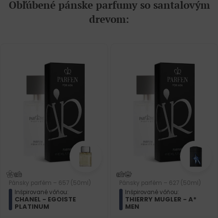
Obľúbené pánske parfumy so santalovým
drevom:
Pánsky parfém – 685 (50ml)
Pánsky parfém – 627 (50ml)
(4)
Inšpirované vôňou:
Inšpirované vôňou:
THIERRY MUGLER - A*
CHANEL - BLEU DE