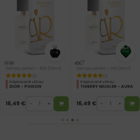
Dámsky parfém – 919 (50ml)
Dámsky parfém – 892 (50ml)
(1)
(2)
Inšpirované vôňou:
Inšpirované vôňou:
THIERRY MUGLER - AURA
PACO RABANNE -
OLYMPEA
16,49
€
16,49
€