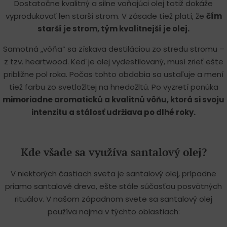
Dostatočne kvalitný a silne voňajúci olej totiž dokáže
vyprodukovať len starší strom. V zásade tiež platí, že
čím
starší je strom, tým kvalitnejší je olej.
Samotná „vôňa“ sa získava destiláciou zo stredu stromu –
z tzv. heartwood. Keď je olej vydestilovaný, musí zrieť ešte
približne pol roka. Počas tohto obdobia sa ustaľuje a mení
tiež farbu zo svetložltej na hnedožltú. Po vyzretí ponúka
mimoriadne aromatickú a kvalitnú vôňu, ktorá si svoju
intenzitu a stálosť udržiava po dlhé roky.
Kde všade sa využíva santalový olej?
V niektorých častiach sveta je santalový olej, prípadne
priamo santalové drevo, ešte stále súčasťou posvätných
rituálov. V našom západnom svete sa santalový olej
používa najmä v týchto oblastiach: