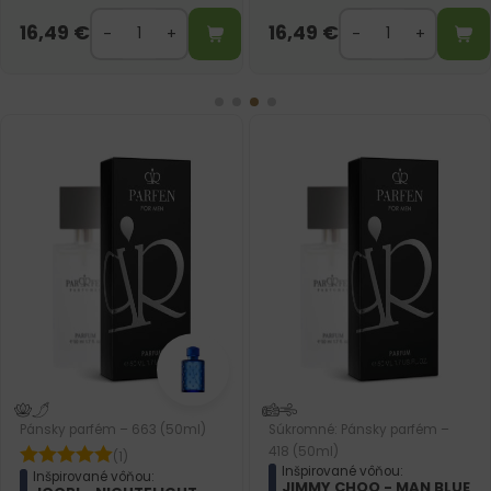
MEN
CHANEL
16,49
€
16,49
€
Pánsky parfém – 412 (50ml)
Súkromné: Pánsky parfém –
Inšpirované vôňou:
PRADA - L'HOMME
418 (50ml)