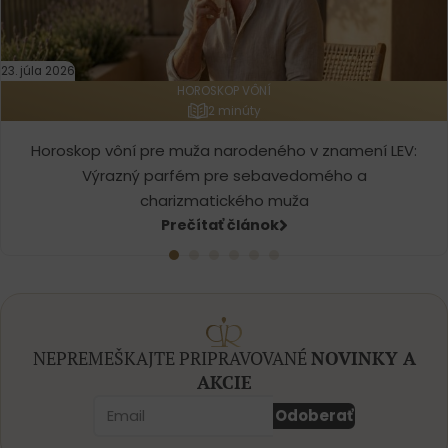
23. júla 2026
HOROSKOP VÔNÍ
2 minúty
Horoskop vôní pre muža narodeného v znamení LEV:
Výrazný parfém pre sebavedomého a
charizmatického muža
Prečítať článok
NEPREMEŠKAJTE PRIPRAVOVANÉ
NOVINKY A
AKCIE
Odoberať