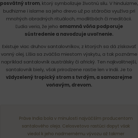
posvätný strom
, ktorý symbolizuje životnú silu. V hinduizme,
budhizme i islame sa jeho drevo už po stáročia využíva pri
mnohých obradných rituáloch, modlitbách či meditácii.
Ľudia veria, že jeho
omamná vôňa podporuje
sústredenie a navodzuje uvoľnenie.
Existuje viac druhov santalovníkov, z ktorých sa dá získavať
vonný olej. Líšia sa zväčša miestom výskytu, a tak poznáme
napríklad santalovník austrálsky či africký. Ten najkvalitnejší,
santalovník biely, však prirodzene rastie len v Indii. Je to
vždyzelený tropický strom s tvrdým, a samozrejme
voňavým, drevom.
Práve India bola v minulosti najväčším producentom
santalového oleja. Celosvetovo rastúci dopyt však
viedol k jeho nadmernému vývozu až takmer