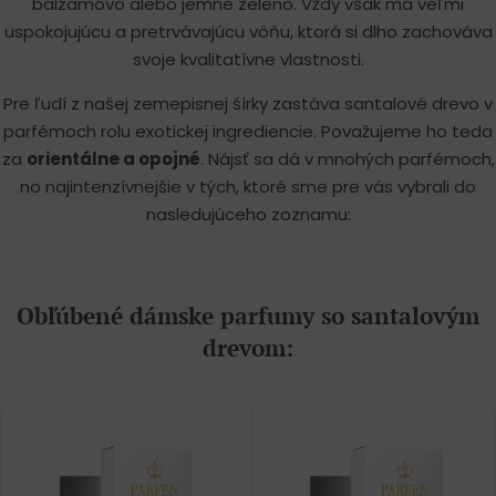
balzamovo alebo jemne zeleno. Vždy však má veľmi
uspokojujúcu a pretrvávajúcu vôňu, ktorá si dlho zachováva
svoje kvalitatívne vlastnosti.
Pre ľudí z našej zemepisnej šírky zastáva santalové drevo v
parfémoch rolu exotickej ingrediencie. Považujeme ho teda
za
orientálne a opojné
. Nájsť sa dá v mnohých parfémoch,
no najintenzívnejšie v tých, ktoré sme pre vás vybrali do
nasledujúceho zoznamu:
Obľúbené dámske parfumy so santalovým
drevom: