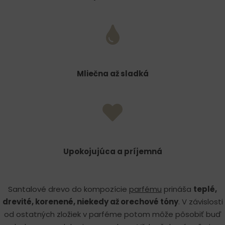
Mliečna až sladká
Upokojujúca a príjemná
Santalové drevo do kompozície
parfému
prináša
teplé,
drevité, korenené, niekedy až orechové tóny
. V závislosti
od ostatných zložiek v parféme potom môže pôsobiť buď