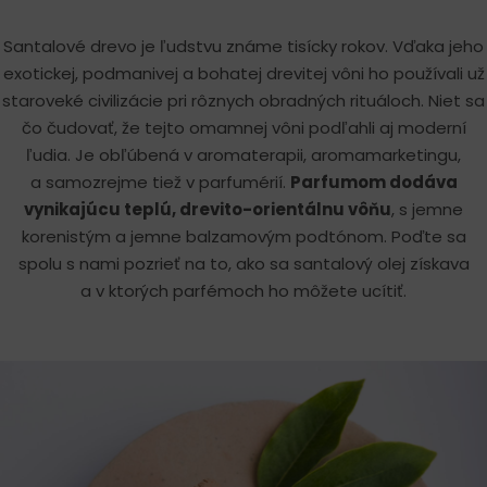
Santalové drevo je ľudstvu známe tisícky rokov. Vďaka jeho
exotickej, podmanivej a bohatej drevitej vôni ho používali už
staroveké civilizácie pri rôznych obradných rituáloch. Niet sa
čo čudovať, že tejto omamnej vôni podľahli aj moderní
ľudia. Je obľúbená v aromaterapii, aromamarketingu,
a samozrejme tiež v parfumérií.
Parfumom dodáva
vynikajúcu teplú, drevito-orientálnu vôňu
, s jemne
korenistým a jemne balzamovým podtónom. Poďte sa
spolu s nami pozrieť na to, ako sa santalový olej získava
a v ktorých parfémoch ho môžete ucítiť.