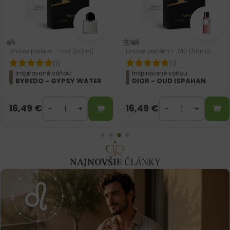
Unisex parfém – 748 (50ml)
Unisex parfém – 740 (50ml)
(3)
(1)
Inšpirované vôňou:
TOM FORD - OUD WO
Inšpirované vôňou:
R
DIOR - OUD ISPAHAN
16,49
€
16,49
€
NAJNOVŠIE
ČLÁNKY