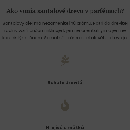
Ako vonia santalové drevo v parfémoch?
Santalový olej má nezameniteľnú arómu. Patrí do drevitej
rodiny vôní, pričom inklinuje k jemne orientálnym a jemne
korenistým tónom. Samotná aróma santalového dreva je:
Bohate drevitá
Hrejivá a mäkká