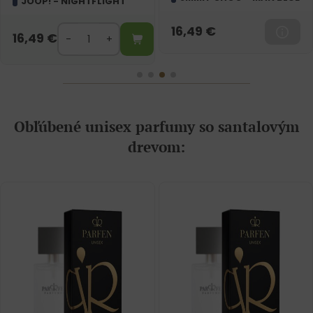
Inšpirované vôňou:
JIMMY CHOO - MAN BLUE
16,49
€
16,49
€
Obľúbené unisex parfumy so santalovým
drevom: