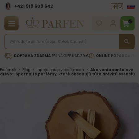
+421 918 608 642‬
0
DOPRAVA ZDARMA
PRI NÁKUPE NAD 39 €
ONLINE PORADCA
PRI 
Parfen.sk
>
Blog
>
Ingrediencie v parfémoch
>
Ako vonia santalové
drevo? Spoznajte parfémy, ktoré obsahujú túto drevitú esenciu