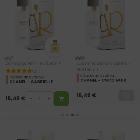
Súkromné: Dámsky parfém –
Dámsky parfém – 914 (50ml)
566 (50ml)
(1)
Inšpirované vôňou:
Inšpirované vôňou:
CHANEL - COCO NOIR
ZADIG & VOLTAIRE - THIS
IS HER!
16,49
€
16,49
€