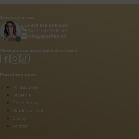
Sme tu pre vás:
+421 918 608 642‬
(Po - Pia: 9:00 - 16:00)
info@parfen.sk
Sledujte nás na sociálnych sieťach:
Poradíme vám:
Poradca vôní
Recenzie
Časté otázky
Akadémia vôní
Články
Kontakt