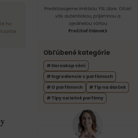
Predstavujeme imitáciu YSL Libre. Očarí
vás autentickou, príjemnou a
ete ho
ojedinelou vôňou
Prečítať článok
ytvoríte
Obľúbené kategórie
Horoskop vôní
Ingrediencie v parfémoch
O parfémoch
Tip na darček
Tipy na letné parfémy
ky