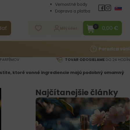
Vernostné body
Doprava a platba
Veľkoobchod
Kontakt
0,00
€
0
dať
Môj účet
Poradca vôní
PARFÉMOV
TOVAR ODOSIELAME
DO 24 HODÍN
zistite, ktoré vonné ingrediencie majú podobný omamný
Najčítanejšie články