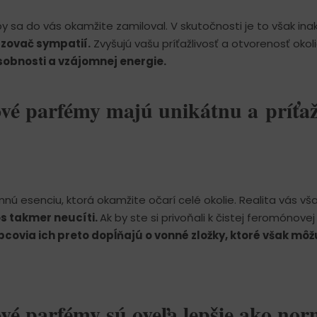
 sa do vás okamžite zamiloval. V skutočnosti je to však inak
zovač sympatií.
Zvyšujú vašu príťažlivosť a otvorenosť okoli
sobnosti a vzájomnej energie.
vé parfémy majú unikátnu a príťaž
 esenciu, ktorá okamžite očarí celé okolie. Realita vás v
s takmer neucíti.
Ak by ste si privoňali k čistej feromónovej
bcovia ich preto dopĺňajú o vonné zložky, ktoré však môž
vé parfémy sú oveľa lepšie ako nor