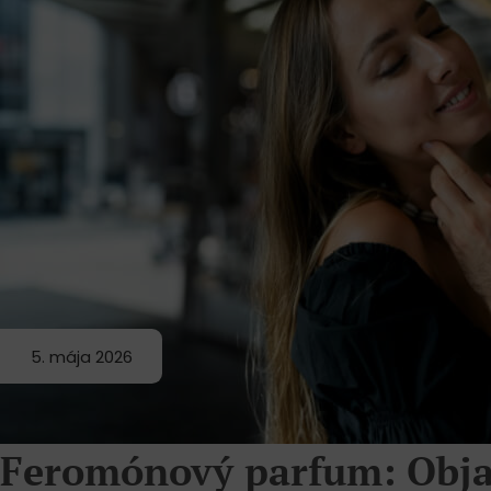
5. mája 2026
Feromónový parfum: Objav