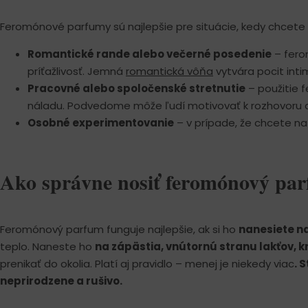
Feromónové parfumy sú najlepšie pre situácie, kedy chcete 
Romantické rande alebo večerné posedenie
– fero
príťažlivosť. Jemná
romantická vôňa
vytvára pocit intim
Pracovné alebo spoločenské stretnutie
– použitie 
náladu. Podvedome môže ľudí motivovať k rozhovoru a 
Osobné experimentovanie
– v prípade, že chcete na 
Ako správne nosiť feromónový pa
Feromónový parfum funguje najlepšie, ak si ho
nanesiete n
teplo. Naneste ho
na zápästia, vnútornú stranu lakťov, kr
prenikať do okolia. Platí aj pravidlo – menej je niekedy viac
. 
neprirodzene a rušivo.