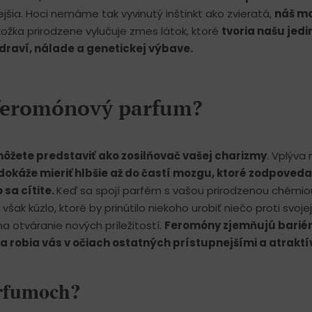
cejšia. Hoci nemáme tak vyvinutý inštinkt ako zvieratá,
náš mo
kožka prirodzene vylučuje zmes látok, ktoré
tvoria našu jed
zdraví, nálade a genetickej výbave.
feromónový parfum?
ôžete predstaviť
ako zosilňovač vašej charizmy
. Vplýva 
dokáže mieriť hlbšie až do častí mozgu, ktoré zodpoveda
sa cítite.
Keď sa spojí parfém s vašou prirodzenou chémiou
šak kúzlo, ktoré by prinútilo niekoho urobiť niečo proti svojej 
na otváranie nových príležitostí.
Feromóny zjemňujú bariér
a robia vás v očiach ostatných prístupnejšími a atraktí
arfumoch?