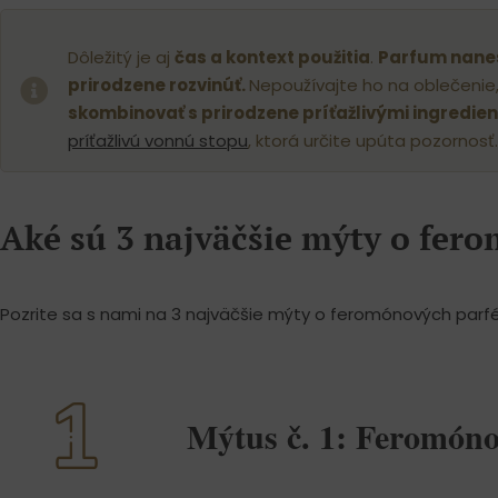
Dôležitý je aj
čas a kontext použitia
.
Parfum nanes
prirodzene rozvinúť.
Nepoužívajte ho na oblečenie,
skombinovať s prirodzene príťažlivými ingredie
príťažlivú vonnú stopu
, ktorá určite upúta pozornosť.
Aké sú 3 najväčšie mýty o fe
Pozrite sa s nami na 3 najväčšie mýty o feromónových parf
Mýtus č. 1: Feromóno