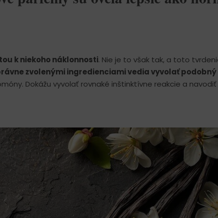
tou k niekoho náklonnosti
. Nie je to však tak, a toto tvrdeni
správne zvolenými ingredienciami vedia vyvolať podobný 
móny. Dokážu vyvolať rovnaké inštinktívne reakcie a navodiť