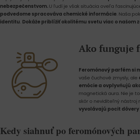
nebezpečenstvom.
U ľudí je však situácia oveľa fascinujú
podvedome spracováva chemické informácie
. Naša po
identitu
.
Dokáže priblížiť okolitému svetu viac o našom 
Ako funguje 
Feromónový parfém si m
vaše čuchové zmysly, ale
emócie a ovplyvňujú ako 
magnetická aura. Nie je to v
skôr o neviditeľný nástroj 
vyvolávajú pocit dôvery 
Kedy siahnuť po feromónových p