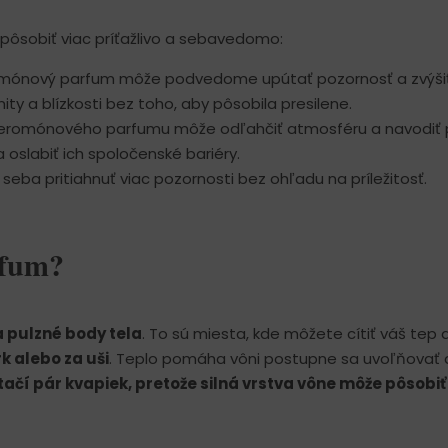
pôsobiť viac príťažlivo a sebavedomo:
mónový parfum môže podvedome upútať pozornosť a zvýši
ity a blízkosti bez toho, aby pôsobila presilene.
feromónového parfumu môže odľahčiť atmosféru a navodiť p
oslabiť ich spoločenské bariéry.
seba pritiahnuť viac pozornosti bez ohľadu na príležitosť.
rfum?
a
pulzné body tela
. To sú miesta, kde môžete cítiť váš tep
k alebo za uši
. Teplo pomáha vôni postupne sa uvoľňovať
Stačí pár kvapiek, pretože silná vrstva vône môže pôsobiť