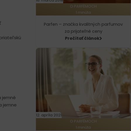
16. marca 2018
O PARFÉMOCH
1 minúta
ť
Parfen – značka kvalitných parfumov
za prijateľné ceny
riateľskú
Prečítať článok
 a jemné
 a jemne
12. apríla 2021
O PARFÉMOCH
1 minúta