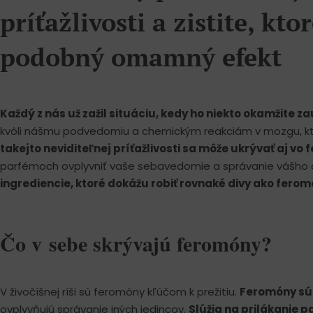
príťažlivosti a zistite, k
podobný omamný efekt
Každý z nás už zažil situáciu, kedy ho niekto okamžite z
kvôli nášmu podvedomiu a chemickým reakciám v mozgu, kto
takejto neviditeľnej príťažlivosti sa môže ukrývať aj v
parfémoch ovplyvniť vaše sebavedomie a správanie vášho o
ingrediencie, ktoré dokážu robiť rovnaké divy ako ferom
Čo v sebe skrývajú feromóny?
V živočíšnej ríši sú feromóny kľúčom k prežitiu.
Feromóny sú 
ovplyvňujú správanie iných jedincov.
Slúžia na prilákanie p