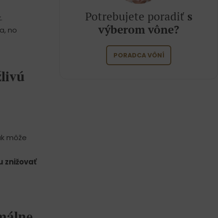
Potrebujete poradiť
s
.
výberom vône?
a, no
PORADCA VÔNÍ
livú
šak môže
u znižovať
málne