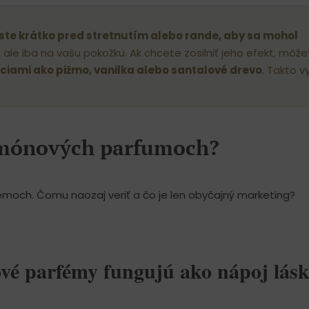
te krátko pred stretnutím alebo rande, aby sa mohol
 ale iba na vašu pokožku. Ak chcete zosilniť jeho efekt, môž
nciami ako pižmo, vanilka alebo santalové drevo
. Takto v
romónových parfumoch?
émoch. Čomu naozaj veriť a čo je len obyčajný marketing?
vé parfémy fungujú ako nápoj lás