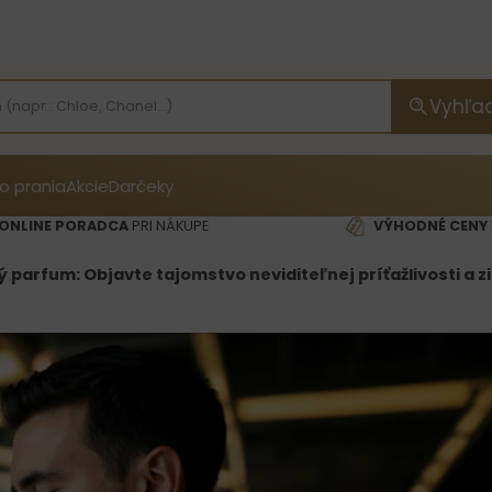
Vyhľa
o prania
Akcie
Darčeky
ONLINE PORADCA
PRI NÁKUPE
VÝHODNÉ CENY
parfum: Objavte tajomstvo neviditeľnej príťažlivosti a 