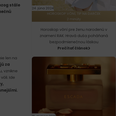
zog stále
24. júna 2024
inečnú
HOROSKOP VÔNÍ, TIP NA DARČEK
2 minúty
Horoskop vôní pre ženu narodenú v
znamení RAK: Hravá duša poháňaná
bezpodmienečnou láskou
Prečítať článok
nie len na
jú za
, vznikne
vôli. Ide
y,
vnejšími.