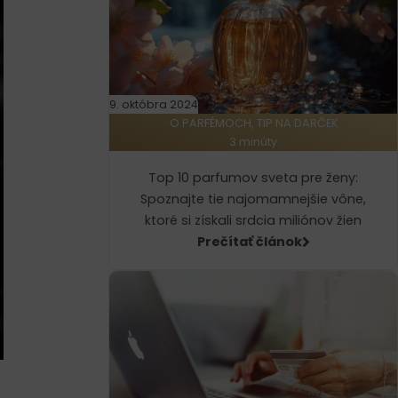
9. októbra 2024
O PARFÉMOCH, TIP NA DARČEK
3 minúty
Top 10 parfumov sveta pre ženy:
Spoznajte tie najomamnejšie vône,
ktoré si získali srdcia miliónov žien
Prečítať článok
j