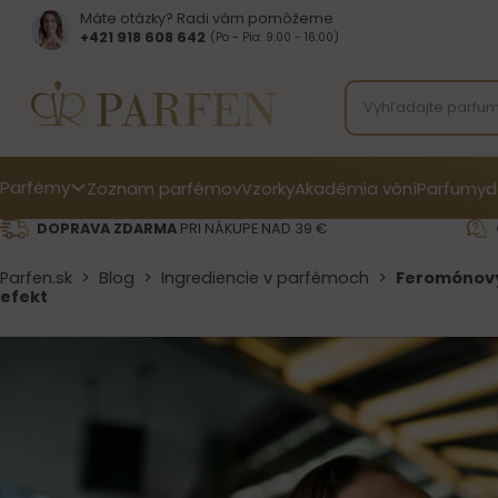
Máte otázky? Radi vám pomôžeme
+421 918 608 642‬
(Po - Pia: 9:00 - 16:00)
Parfémy
Zoznam parfémov
Vzorky
Akadémia vôní
Parfumy
d
DOPRAVA ZDARMA
PRI NÁKUPE NAD 39 €
Parfen.sk
>
Blog
>
Ingrediencie v parfémoch
>
Feromónový 
efekt