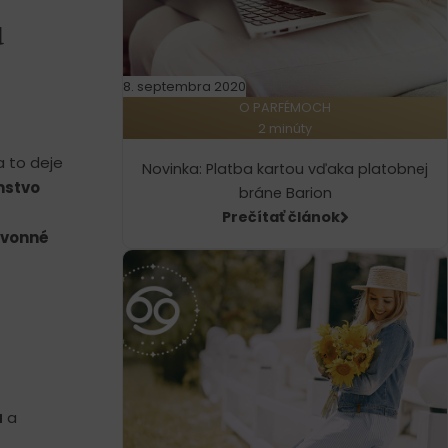
ú
8. septembra 2020
O PARFÉMOCH
2 minúty
 to deje
Novinka: Platba kartou vďaka platobnej
mstvo
bráne Barion
Prečítať článok
é vonné
a
a