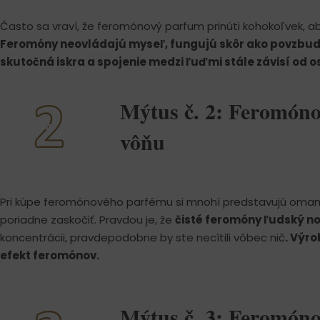
Často sa vraví, že feromónový parfum prinúti kohokoľvek, aby
Feromóny neovládajú myseľ, fungujú skôr ako povzbud
skutočná iskra a spojenie medzi ľuďmi stále závisí od o
Mýtus č. 2: Feromóno
vôňu
Pri kúpe feromónového parfému si mnohí predstavujú omamnú
poriadne zaskočiť. Pravdou je, že
čisté feromóny ľudský no
koncentrácii, pravdepodobne by ste necítili vôbec nič
. Výro
efekt feromónov.
Mýtus č. 3: Feromóno