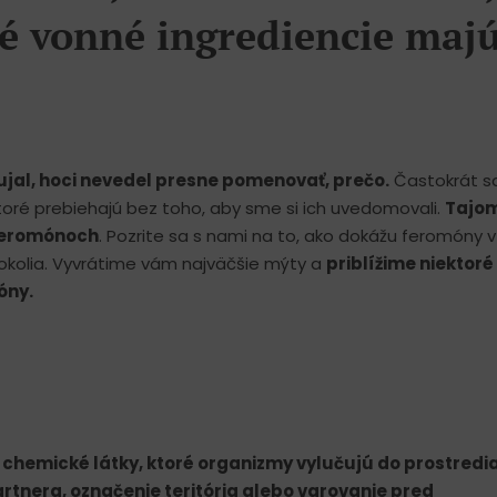
toré vonné ingrediencie maj
aujal, hoci nevedel presne pomenovať, prečo.
Častokrát sa
ré prebiehajú bez toho, aby sme si ich uvedomovali.
Tajo
o feromónoch
. Pozrite sa s nami na to, ako dokážu feromóny v
kolia. Vyvrátime vám najväčšie mýty a
priblížime niektor
óny.
chemické látky, ktoré organizmy vylučujú do prostredi
artnera, označenie teritória alebo varovanie pred