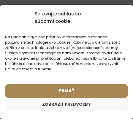
NAČÍTAŤ ĎALŠIE RECENZIE
Spravujte súhlas so
súbormi cookie
Na ukladanie a/alebo prístup k informáciám o zariadení
používame technológie ako cookies. Robíme to s cieľom zlepšiť
zážitok z prehliadania a zobrazovať (ne)prispôsobené reklamy.
MOHLO BY VÁS
ZAUJÍMAŤ
Súhlas s týmito technológiami nám umožní spracovávať údaje,
ako je správanie pri prehliadaní alebo jedinečné ID na tejto stránke.
Nesúhlas alebo odvolanie súhlasu môže nepriaznivo ovplyvniť
určité vlastnosti a funkcie.
PRIJAŤ
ZOBRAZIŤ PREDVOĽBY
Dámsky cestovný parfém – 15
Inšpirované vôňou:
LANCOME - LA NUIT TRESOR