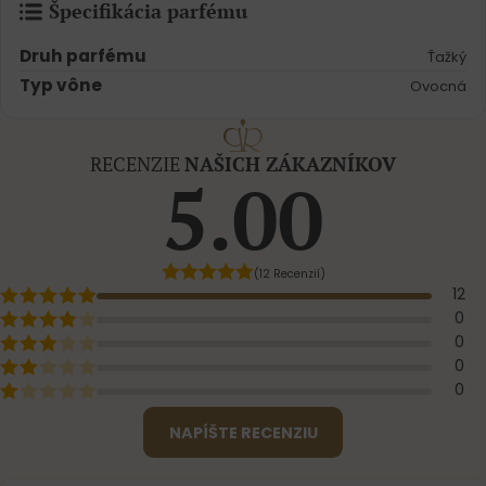
Špecifikácia parfému
Druh parfému
Ťažký
Typ vône
Ovocná
RECENZIE
NAŠICH ZÁKAZNÍKOV
5.00
(12 Recenzií)
12
0
0
0
0
NAPÍŠTE RECENZIU