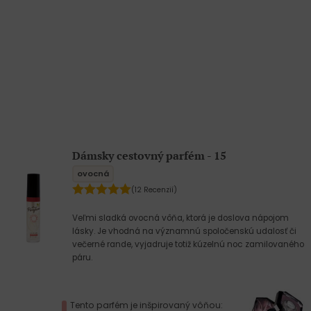
Dámsky cestovný parfém - 15
ovocná
(12 Recenzií)
Veľmi sladká ovocná vôňa, ktorá je doslova nápojom
lásky. Je vhodná na významnú spoločenskú udalosť či
večerné rande, vyjadruje totiž kúzelnú noc zamilovaného
páru.
Tento parfém je inšpirovaný vôňou: