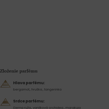
Zloženie parfému
Hlava parfému:
,
,
bergamot
hruška
tangerinka
Srdce parfému:
,
,
čierna ruža
vanilková orchidea
marakuja