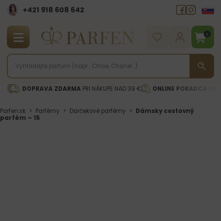
+421 918 608 642‬
0
DOPRAVA ZDARMA
PRI NÁKUPE NAD 39 €
ONLINE PORADCA
PRI 
Parfen.sk
>
Parfémy
>
Darčekové parfémy
>
Dámsky cestovný
parfém – 15