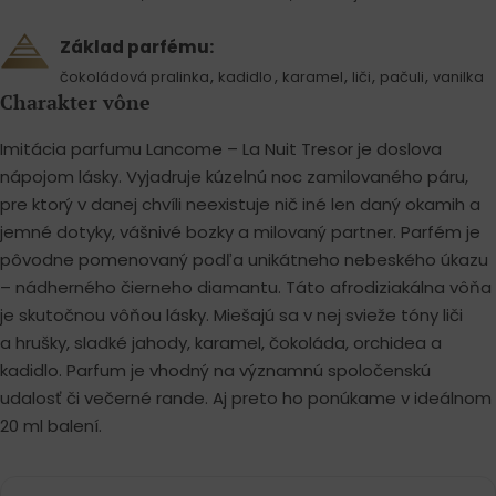
Základ parfému:
,
,
,
,
,
čokoládová pralinka
kadidlo
karamel
liči
pačuli
vanilka
Charakter vône
Imitácia parfumu Lancome – La Nuit Tresor je doslova
nápojom lásky. Vyjadruje kúzelnú noc zamilovaného páru,
pre ktorý v danej chvíli neexistuje nič iné len daný okamih a
jemné dotyky, vášnivé bozky a milovaný partner. Parfém je
pôvodne pomenovaný podľa unikátneho nebeského úkazu
– nádherného čierneho diamantu. Táto afrodiziakálna vôňa
je skutočnou vôňou lásky. Miešajú sa v nej svieže tóny liči
a hrušky, sladké jahody, karamel, čokoláda, orchidea a
kadidlo. Parfum je vhodný na významnú spoločenskú
udalosť či večerné rande. Aj preto ho ponúkame v ideálnom
20 ml balení.