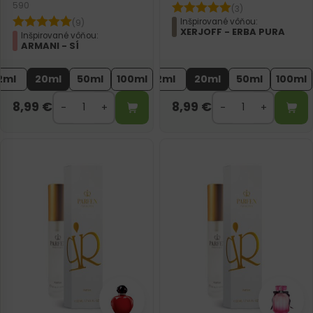
590
(3)
Inšpirované vôňou:
(9)
XERJOFF - ERBA PURA
Inšpirované vôňou:
ARMANI - SÍ
2ml
20ml
50ml
100ml
2ml
20ml
50ml
100ml
8,99
€
8,99
€