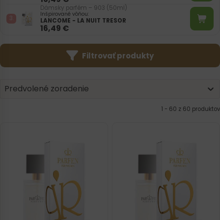
Dámsky parfém – 903 (50ml)
Inšpirované vôňou:
LANCOME - LA NUIT TRESOR
16,49
€
Filtrovať produkty
Product | Sorting
Sort content
Sort content
Predvolené zoradenie
1 - 60 z 60 produktov