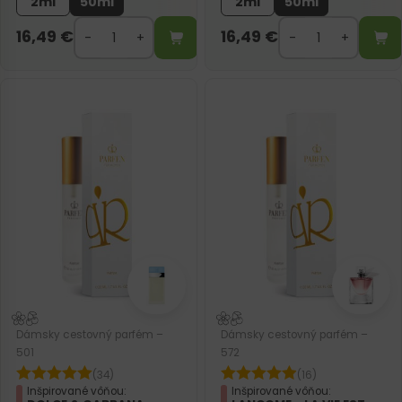
2ml
50ml
2ml
50ml
16,49
€
16,49
€
Dámsky cestovný parfém –
Dámsky cestovný parfém –
501
572
(34)
(16)
Inšpirované vôňou:
Inšpirované vôňou: