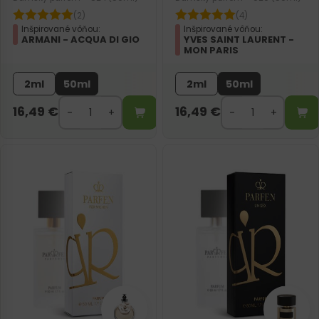
(2)
(4)
Inšpirované vôňou:
Inšpirované vôňou:
ARMANI - ACQUA DI GIO
YVES SAINT LAURENT -
MON PARIS
2ml
50ml
2ml
50ml
16,49
€
16,49
€