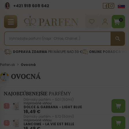
+421 918 608 642‬
0
DOPRAVA ZDARMA
PRI NÁKUPE NAD 39 €
ONLINE PORADCA
PRI 
Parfen.sk
>
Ovocná
OVOCNÁ
NAJOBĽÚBENEJŠIE
PARFÉMY
Dámsky parfém – 501 (50ml)
Inšpirované vôňou:
DOLCE & GABBANA - LIGHT BLUE
16,49
€
Dámsky parfém – 572 (50ml)
Inšpirované vôňou:
LANCOME - LA VIE EST BELLE
16,49
€