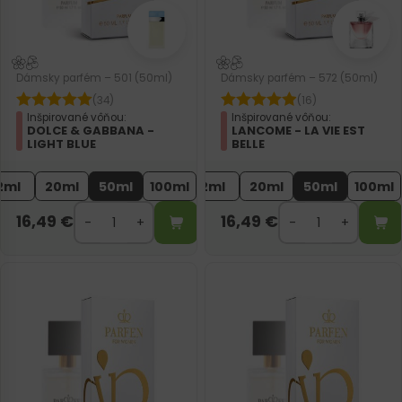
Dámsky parfém – 501 (50ml)
Dámsky parfém – 572 (50ml)
(34)
(16)
Inšpirované vôňou:
Inšpirované vôňou:
DOLCE & GABBANA -
LANCOME - LA VIE EST
LIGHT BLUE
BELLE
2ml
20ml
50ml
100ml
2ml
20ml
50ml
100ml
16,49
€
16,49
€