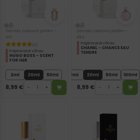
Dámsky cestovný parfém –
Dámsky cestovný parfém –
910
854
Inšpirované vôňou:
(5)
CHANEL - CHANCE EAU
Inšpirované vôňou:
TENDRE
HUGO BOSS - SCENT
FOR HER
2ml
20ml
50ml
2ml
20ml
50ml
100ml
8,99
€
8,99
€