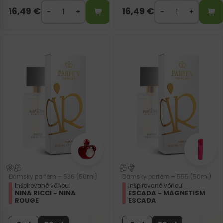
16,49
€
16,49
€
Dámsky parfém – 536 (50ml)
Dámsky parfém – 555 (50ml)
Inšpirované vôňou:
Inšpirované vôňou:
NINA RICCI - NINA
ESCADA - MAGNETISM
ROUGE
ESCADA