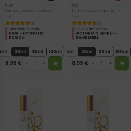
Dámsky cestovný parfém –
Dámsky cestovný parfém –
556
596
(8)
(3)
Inšpirované vôňou:
Inšpirované vôňou:
DIOR - HYPNOTIC
VICTORIA'S SECRET -
POISON
BOMBSHELL
2ml
20ml
50ml
100ml
2ml
20ml
50ml
100ml
8,99
€
8,99
€