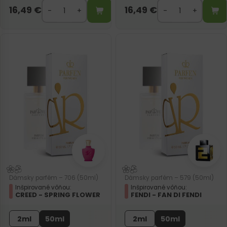
16,49
€
16,49
€
Dámsky parfém – 706 (50ml)
Dámsky parfém – 579 (50ml)
Inšpirované vôňou:
Inšpirované vôňou:
CREED - SPRING FLOWER
FENDI - FAN DI FENDI
2ml
50ml
2ml
50ml