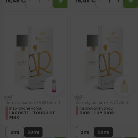
16,49
€
16,49
€
Dámsky parfém – 863 (50ml)
Dámsky parfém – 702 (50ml)
Inšpirované vôňou:
Inšpirované vôňou:
LACOSTE - TOUCH OF
DIOR - LILY DIOR
PINK
2ml
50ml
2ml
50ml