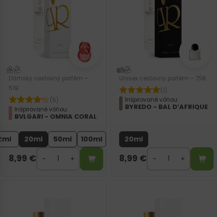
Dámsky cestovný parfém –
Unisex cestovný parfém – 758
519
(1)
Inšpirované vôňou:
(5)
BYREDO - BAL D’AFRIQUE
Inšpirované vôňou:
BVLGARI - OMNIA CORAL
2ml
20ml
50ml
100ml
20ml
8,99
€
8,99
€