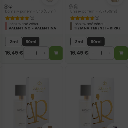
Dámsky parfém – 546 (50ml)
Unisex parfém – 757 (50ml)
(2)
(2)
Inšpirované vôňou:
Inšpirované vôňou:
VALENTINO - VALENTINA
TIZIANA TERENZI - KIRKE
2ml
50ml
2ml
50ml
16,49
€
16,49
€