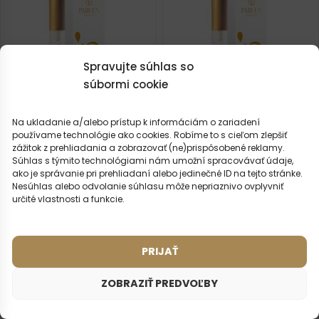
Spravujte súhlas so
súbormi cookie
Na ukladanie a/alebo prístup k informáciám o zariadení
používame technológie ako cookies. Robíme to s cieľom zlepšiť
zážitok z prehliadania a zobrazovať (ne)prispôsobené reklamy.
Dámsky cestovný parfém –
Dámsky cestovný parfém –
Súhlas s týmito technológiami nám umožní spracovávať údaje,
903
907
ako je správanie pri prehliadaní alebo jedinečné ID na tejto stránke.
(10)
(5)
Nesúhlas alebo odvolanie súhlasu môže nepriaznivo ovplyvniť
Inšpirované vôňou:
Inšpirované vôňou:
určité vlastnosti a funkcie.
LANCOME - LA NUIT
CARTIER - LA PANTHERE
TRESOR
2ml
20ml
50ml
2ml
20ml
50ml
100ml
PRIJAŤ
8,99
€
8,99
€
ZOBRAZIŤ PREDVOĽBY