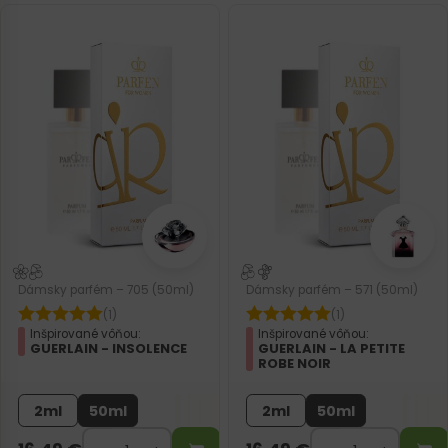
Dámsky parfém – 705 (50ml)
Dámsky parfém – 571 (50ml)
(1)
(1)
Inšpirované vôňou:
Inšpirované vôňou:
GUERLAIN - INSOLENCE
GUERLAIN - LA PETITE
ROBE NOIR
2ml
50ml
2ml
50ml