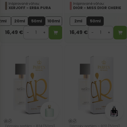
Inšpirované vôňou:
Inšpirované vôňou:
XERJOFF - ERBA PURA
DIOR - MISS DIOR CHERIE
2ml
20ml
50ml
100ml
2ml
50ml
16,49
€
16,49
€
Dámsky parfém – 824 (50ml)
Dámsky parfém – 920 (50ml)