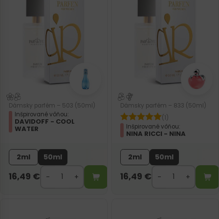
Dámsky parfém – 503 (50ml)
Dámsky parfém – 833 (50ml)
Inšpirované vôňou:
(1)
DAVIDOFF - COOL
Inšpirované vôňou:
WATER
NINA RICCI - NINA
2ml
50ml
2ml
50ml
16,49
€
16,49
€