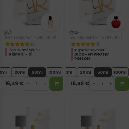
Dámsky parfém – 590 (50ml)
Dámsky parfém – 556 (50ml)
(9)
(8)
Inšpirované vôňou:
Inšpirované vôňou:
ARMANI - SÍ
DIOR - HYPNOTIC
POISON
2ml
20ml
50ml
100ml
2ml
20ml
50ml
100ml
16,49
€
16,49
€