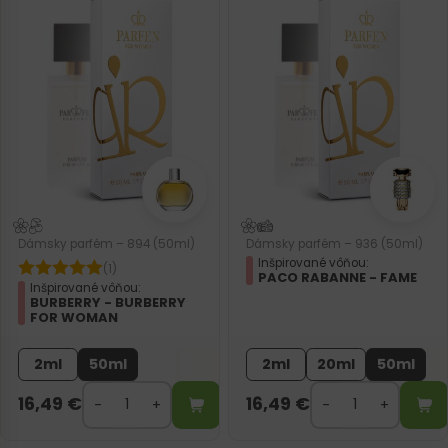
Dámsky parfém – 894 (50ml)
Dámsky parfém – 936 (50ml)
Inšpirované vôňou:
(1)
PACO RABANNE - FAME
Inšpirované vôňou:
BURBERRY - BURBERRY
FOR WOMAN
2ml
50ml
2ml
20ml
50ml
16,49
€
16,49
€