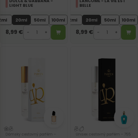
DOLCE & GABBANA -
LANCOME - LA VIE EST
LIGHT BLUE
BELLE
2ml
20ml
50ml
100ml
2ml
20ml
50ml
100ml
8,99
€
8,99
€
Dámsky cestovný parfém –
Unisex cestovný parfém – 755