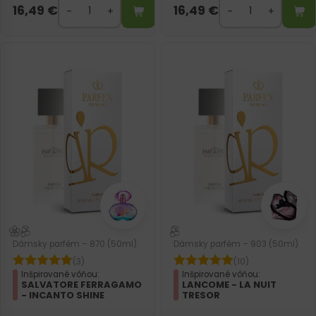
16,49
€
16,49
€
Dámsky parfém – 870 (50ml)
Dámsky parfém – 903 (50ml)
(3)
(10)
Inšpirované vôňou:
Inšpirované vôňou:
SALVATORE FERRAGAMO
LANCOME - LA NUIT
- INCANTO SHINE
TRESOR