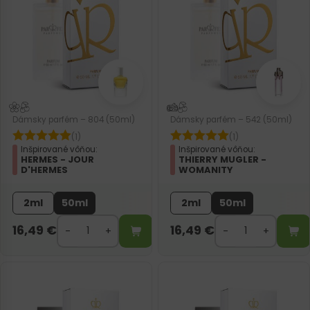
Dámsky parfém – 804 (50ml)
Dámsky parfém – 542 (50ml)
(1)
(1)
Inšpirované vôňou:
Inšpirované vôňou:
HERMES - JOUR
THIERRY MUGLER -
D'HERMES
WOMANITY
2ml
50ml
2ml
50ml
16,49
€
16,49
€