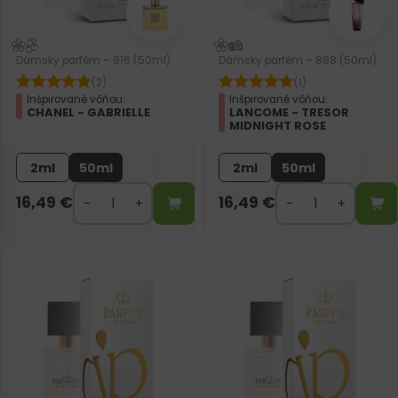
Dámsky parfém – 916 (50ml)
Dámsky parfém – 868 (50ml)
(2)
(1)
Inšpirované vôňou:
Inšpirované vôňou:
CHANEL - GABRIELLE
LANCOME - TRESOR
MIDNIGHT ROSE
2ml
50ml
2ml
50ml
16,49
€
16,49
€