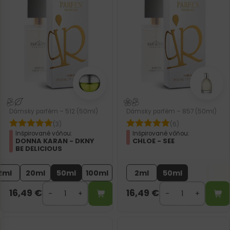
Dámsky parfém – 512 (50ml)
Dámsky parfém – 857 (50ml)
(3)
(6)
Inšpirované vôňou:
Inšpirované vôňou:
DONNA KARAN - DKNY
CHLOE - SEE
BE DELICIOUS
2ml
20ml
50ml
100ml
2ml
50ml
16,49
€
16,49
€