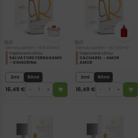
Dámsky parfém – 876 (50ml)
Dámsky parfém – 817 (50ml)
Inšpirované vôňou:
Inšpirované vôňou:
SALVATORE FERRAGAMO
CACHAREL - AMOR
- SIGNORINA
AMOR
2ml
50ml
2ml
50ml
16,49
€
16,49
€