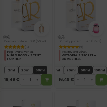
Dámsky parfém – 910 (50ml)
Dámsky parfém – 596 (50ml)
(5)
(3)
Inšpirované vôňou:
Inšpirované vôňou:
HUGO BOSS - SCENT
VICTORIA'S SECRET -
FOR HER
BOMBSHELL
2ml
20ml
50ml
2ml
20ml
50ml
100ml
16,49
€
16,49
€