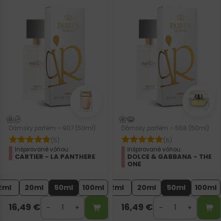
Dámsky parfém – 907 (50ml)
Dámsky parfém – 558 (50ml)
(5)
(6)
Inšpirované vôňou:
Inšpirované vôňou:
CARTIER - LA PANTHERE
DOLCE & GABBANA - THE
ONE
2ml
20ml
50ml
100ml
2ml
20ml
50ml
100ml
16,49
€
16,49
€