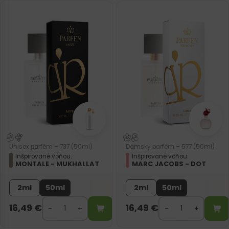
Unisex parfém – 737 (50ml)
Dámsky parfém – 577 (50ml)
Inšpirované vôňou:
Inšpirované vôňou:
MONTALE - MUKHALLAT
MARC JACOBS - DOT
2ml
50ml
2ml
50ml
16,49
€
16,49
€