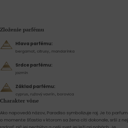
Zloženie parfému
Hlava parfému:
,
,
bergamot
citrusy
mandarínka
Srdce parfému:
jazmín
Základ parfému:
,
,
cyprus
ružový vavrín
borovica
Charakter vône
Ako napovedá názov, Paradiso symbolizuje raj. Je to parfum
o momente šťastia v ktorom sa žena cíti dokonale, srší z nej
radosť, nič jej nechýba a celý svet jej leží pri nohách. Je