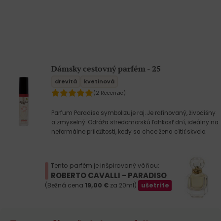
Dámsky cestovný parfém - 25
drevitá
kvetinová
(2 Recenzie)
Parfum Paradiso symbolizuje raj. Je rafinovaný, živočíšny
a zmyselný. Odráža stredomorskú ľahkosť dní, ideálny na
neformálne príležitosti, kedy sa chce žena cítiť skvelo.
Tento parfém je inšpirovaný vôňou:
ROBERTO CAVALLI - PARADISO
(Bežná cena
19,00
€
za 20ml)
ušetríte