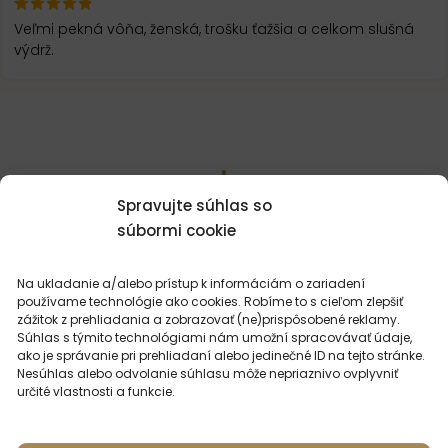
Veľmi pekná vôňa, ženská, trošku ťažšia a celkom slušná
výdrž.
Spravujte súhlas so
MOHLO BY VÁS
ZAUJÍMAŤ
súbormi cookie
Na ukladanie a/alebo prístup k informáciám o zariadení
používame technológie ako cookies. Robíme to s cieľom zlepšiť
zážitok z prehliadania a zobrazovať (ne)prispôsobené reklamy.
Súhlas s týmito technológiami nám umožní spracovávať údaje,
ako je správanie pri prehliadaní alebo jedinečné ID na tejto stránke.
Nesúhlas alebo odvolanie súhlasu môže nepriaznivo ovplyvniť
určité vlastnosti a funkcie.