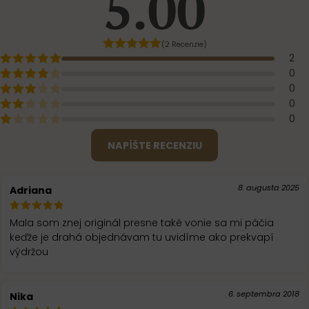
5.00
(2 Recenzie)
2
0
0
0
0
NAPÍŠTE RECENZIU
8. augusta 2025
Adriana
Mala som znej originál presne také vonie sa mi páčia
keďže je drahá objednávam tu uvidíme ako prekvapí
výdržou
6. septembra 2018
Nika