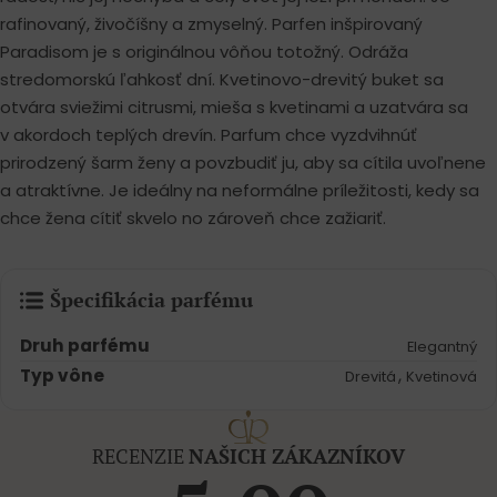
rafinovaný, živočíšny a zmyselný. Parfen inšpirovaný
Paradisom je s originálnou vôňou totožný. Odráža
stredomorskú ľahkosť dní. Kvetinovo-drevitý buket sa
otvára sviežimi citrusmi, mieša s kvetinami a uzatvára sa
v akordoch teplých drevín. Parfum chce vyzdvihnúť
prirodzený šarm ženy a povzbudiť ju, aby sa cítila uvoľnene
a atraktívne. Je ideálny na neformálne príležitosti, kedy sa
chce žena cítiť skvelo no zároveň chce zažiariť.
Špecifikácia parfému
Druh parfému
Elegantný
Typ vône
,
Drevitá
Kvetinová
RECENZIE
NAŠICH ZÁKAZNÍKOV