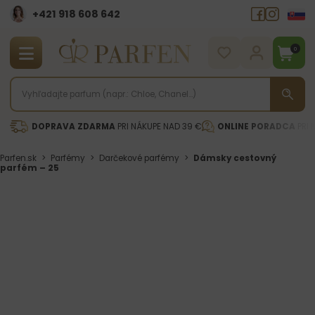
+421 918 608 642‬
0
DOPRAVA ZDARMA
PRI NÁKUPE NAD 39 €
ONLINE PORADCA
PRI 
Parfen.sk
>
Parfémy
>
Darčekové parfémy
>
Dámsky cestovný
parfém – 25