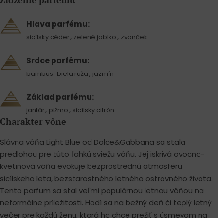
Zloženie parfému
Hlava parfému:
,
,
sicílsky céder
zelené jablko
zvonček
Srdce parfému:
,
,
bambus
biela ruža
jazmín
Základ parfému:
,
,
jantár
pižmo
sicílsky citrón
Charakter vône
Slávna vôňa Light Blue od Dolce&Gabbana sa stala
predlohou pre túto ľahkú sviežu vôňu. Jej iskrivá ovocno-
kvetinová vôňa evokuje bezprostrednú atmosféru
sicílskeho leta, bezstarostného letného ostrovného života.
Tento parfum sa stal veľmi populárnou letnou vôňou na
neformálne príležitosti. Hodí sa na bežný deň či teplý letný
večer pre každú ženu, ktorá ho chce prežiť s úsmevom na