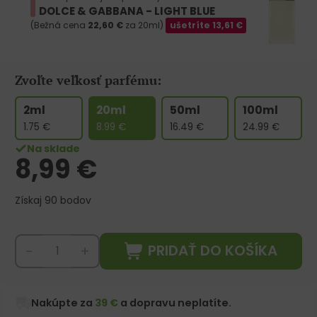
DOLCE & GABBANA - LIGHT BLUE
(Bežná cena
22,60
€
za 20ml)
ušetríte
13,61
€
Zvoľte veľkosť parfému:
2ml
20ml
50ml
100ml
1.75
€
8.99
€
16.49
€
24.99
€
Na sklade
8,99
€
Získaj 90 bodov
PRIDAŤ DO KOŠÍKA
-
+
Nakúpte za
39 €
a dopravu neplatíte.