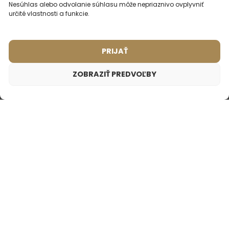
Nesúhlas alebo odvolanie súhlasu môže nepriaznivo ovplyvniť
určité vlastnosti a funkcie.
PRIJAŤ
ZOBRAZIŤ PREDVOĽBY
Dámsky cestovný parfém – 501
8,99
€
Inšpirované vôňou:
DOLCE & GABBANA - LIGHT BLUE
Pánsky parfém – 628 (50ml)
Pánsky parfém – 613 (50ml)
Inšpirované vôňou:
(2)
CAROLINA HERRERA -
Inšpirované vôňou:
212 VIP
HERMES - TERRE
D'HERMES
2ml
50ml
2ml
20ml
50ml
100ml