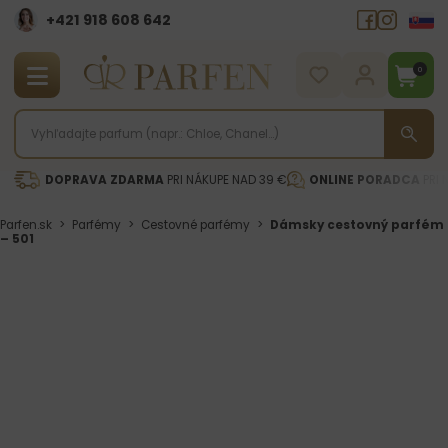
+421 918 608 642‬
0
DOPRAVA ZDARMA
PRI NÁKUPE NAD 39 €
ONLINE PORADCA
PRI 
Parfen.sk
>
Parfémy
>
Cestovné parfémy
>
Dámsky cestovný parfém
– 501