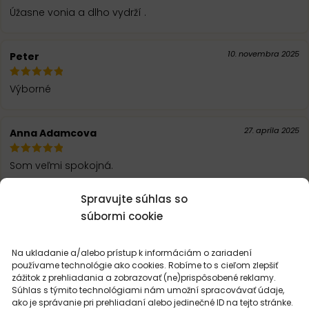
Úžasne vonia a dlho vydrží .
10. novembra 2025
Peter
Výborné
27. apríla 2025
Anna Adamcova
Som veľmi spokojná.
Spravujte súhlas so
NAČÍTAŤ ĎALŠIE RECENZIE
súbormi cookie
Na ukladanie a/alebo prístup k informáciám o zariadení
používame technológie ako cookies. Robíme to s cieľom zlepšiť
zážitok z prehliadania a zobrazovať (ne)prispôsobené reklamy.
Súhlas s týmito technológiami nám umožní spracovávať údaje,
ako je správanie pri prehliadaní alebo jedinečné ID na tejto stránke.
MOHLO BY VÁS
ZAUJÍMAŤ