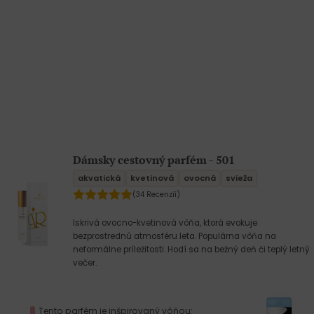
Dámsky cestovný parfém - 501
akvatická
kvetinová
ovocná
svieža
(34 Recenzií)
Iskrivá ovocno-kvetinová vôňa, ktorá evokuje
bezprostrednú atmosféru leta. Populárna vôňa na
neformálne príležitosti. Hodí sa na bežný deň či teplý letný
večer.
Tento parfém je inšpirovaný vôňou: