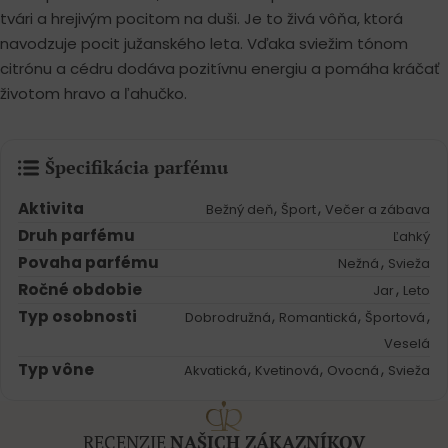
tvári a hrejivým pocitom na duši. Je to živá vôňa, ktorá
navodzuje pocit južanského leta. Vďaka sviežim tónom
citrónu a cédru dodáva pozitívnu energiu a pomáha kráčať
životom hravo a ľahučko.
Špecifikácia parfému
Aktivita
,
,
Bežný deň
Šport
Večer a zábava
Druh parfému
Ľahký
Povaha parfému
,
Nežná
Svieža
Ročné obdobie
,
Jar
Leto
Typ osobnosti
,
,
,
Dobrodružná
Romantická
Športová
Veselá
Typ vône
,
,
,
Akvatická
Kvetinová
Ovocná
Svieža
RECENZIE
NAŠICH ZÁKAZNÍKOV