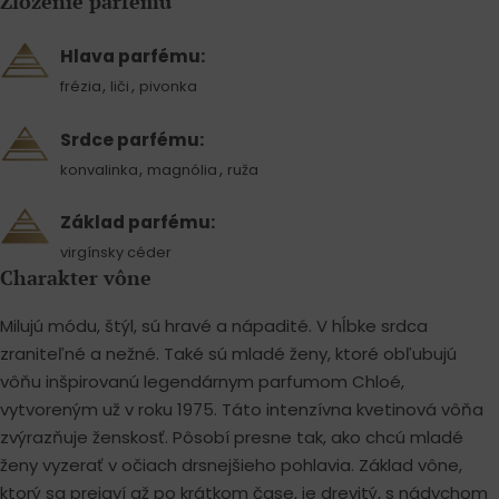
Zloženie parfému
Hlava parfému:
,
,
frézia
liči
pivonka
Srdce parfému:
,
,
konvalinka
magnólia
ruža
Základ parfému:
virgínsky céder
Charakter vône
Milujú módu, štýl, sú hravé a nápadité. V hĺbke srdca
zraniteľné a nežné. Také sú mladé ženy, ktoré obľubujú
vôňu inšpirovanú legendárnym parfumom Chloé,
vytvoreným už v roku 1975. Táto intenzívna kvetinová vôňa
zvýrazňuje ženskosť. Pôsobí presne tak, ako chcú mladé
ženy vyzerať v očiach drsnejšieho pohlavia. Základ vône,
ktorý sa prejaví až po krátkom čase, je drevitý, s nádychom