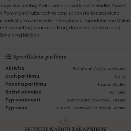
zmyselnej ambry. Srdce vône je kvetinové a sladké. Vyniká
v ňom najmä ruža. Vrchné tóny sú takisto kvetinové, no
s nádychom sviežeho liči. Táto presná napodobenina Chloe
má romantický charakter, ktorý dokonale sadne mladej
žene plnej ideálov.
Špecifikácia parfému
Aktivita
,
Bežný deň
Večer a zábava
Druh parfému
Ľahký
Povaha parfému
,
Nežná
Sladká
Ročné obdobie
,
Jar
Leto
Typ osobnosti
,
,
Romantická
Športová
Veselá
Typ vône
,
,
,
Drevitá
Kvetinová
Pudrová
Sladká
RECENZIE
NAŠICH ZÁKAZNÍKOV