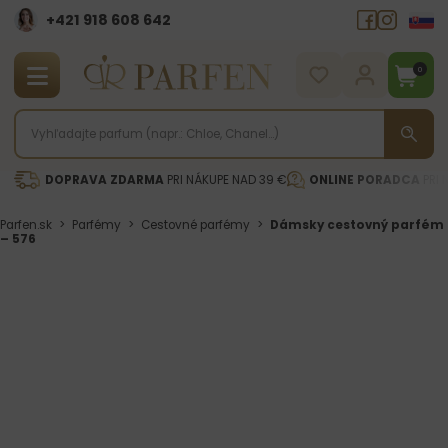
+421 918 608 642‬
0
DOPRAVA ZDARMA
PRI NÁKUPE NAD 39 €
ONLINE PORADCA
PRI 
Parfen.sk
>
Parfémy
>
Cestovné parfémy
>
Dámsky cestovný parfém
– 576