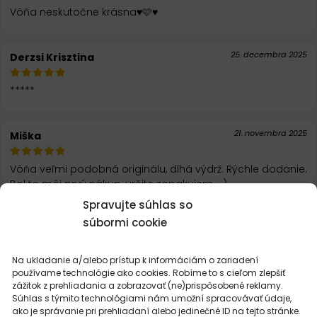
Vôňa neskutočne krásna♥️🩷♥️
25. decembra 2025
Derzsi Krisztina
*****
21. novembra 2025
Miška
Vôňa veľmi podobná originálu, dlhá výdrž. Rýchle dodanie.
Bol to môj prvý nákup, určite zopakujem :-)
Spravujte súhlas so
súbormi cookie
NAČÍTAŤ ĎALŠIE RECENZIE
Na ukladanie a/alebo prístup k informáciám o zariadení
používame technológie ako cookies. Robíme to s cieľom zlepšiť
zážitok z prehliadania a zobrazovať (ne)prispôsobené reklamy.
Súhlas s týmito technológiami nám umožní spracovávať údaje,
ako je správanie pri prehliadaní alebo jedinečné ID na tejto stránke.