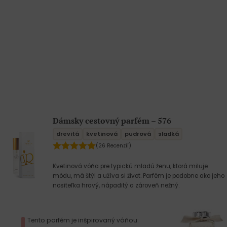
Dámsky cestovný parfém – 576
drevitá
kvetinová
pudrová
sladká
(26 Recenzií)
Kvetinová vôňa pre typickú mladú ženu, ktorá miluje
módu, má štýl a užíva si život. Parfém je podobne ako jeho
nositeľka hravý, nápaditý a zároveň nežný.
Tento parfém je inšpirovaný vôňou: