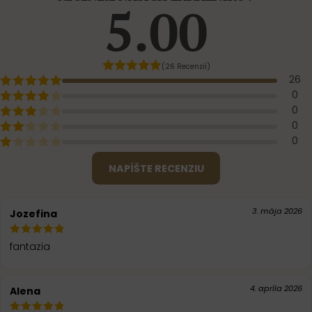
5.00
(26 Recenzií)
26
0
0
0
0
NAPÍŠTE RECENZIU
3. mája 2026
Jozefina
fantazia
4. apríla 2026
Alena