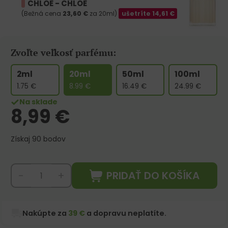
CHLOE - CHLOE
(Bežná cena
23,60
€
za 20ml)
ušetríte
14,61
€
Zvoľte veľkosť parfému:
2ml
20ml
50ml
100ml
1.75
€
8.99
€
16.49
€
24.99
€
Na sklade
8,99
€
Získaj 90 bodov
PRIDAŤ DO KOŠÍKA
-
+
Nakúpte za
39 €
a dopravu neplatíte.