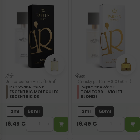
Unisex parfém – 727 (50ml)
Dámsky parfém – 810 (50ml)
Inšpirované vôňou:
Inšpirované vôňou:
ESCENTRIC MOLECULES -
TOM FORD - VIOLET
ESCENTRIC 03
BLONDE
2ml
50ml
2ml
50ml
16,49
€
16,49
€