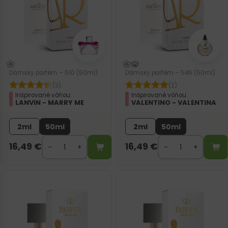
Dámsky parfém – 510 (50ml)
Dámsky parfém – 546 (50ml)
(3)
(2)
Inšpirované vôňou:
Inšpirované vôňou:
LANVIN - MARRY ME
VALENTINO - VALENTINA
2ml
50ml
2ml
50ml
16,49
€
16,49
€