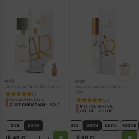
Dámsky parfém – 885 (50ml)
Dámsky cestovný parfém –
576
(1)
Inšpirované vôňou:
(26)
CLIVE CHRISTIAN - NO. 1
Inšpirované vôňou:
CHLOE - CHLOE
2ml
50ml
2ml
20ml
50ml
100ml
16,49
€
8,99
€