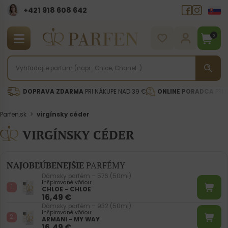
+421 918 608 642‬
0
DOPRAVA ZDARMA
PRI NÁKUPE NAD 39 €
ONLINE PORADCA
PRI 
Parfen.sk
>
virgínsky céder
VIRGÍNSKY CÉDER
NAJOBĽÚBENEJŠIE
PARFÉMY
Dámsky parfém – 576 (50ml)
Inšpirované vôňou:
CHLOE - CHLOE
16,49
€
Dámsky parfém – 932 (50ml)
Inšpirované vôňou:
ARMANI - MY WAY
16,49
€