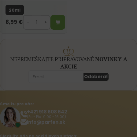
20ml
8,99
€
NEPREMEŠKAJTE PRIPRAVOVANÉ
NOVINKY A
AKCIE
Odoberať
Sme tu pre vás:
+421 918 608 642‬
(Po - Pia: 9:00 - 16:00)
info@parfen.sk
Sledujte nás na sociálnych sieťach: