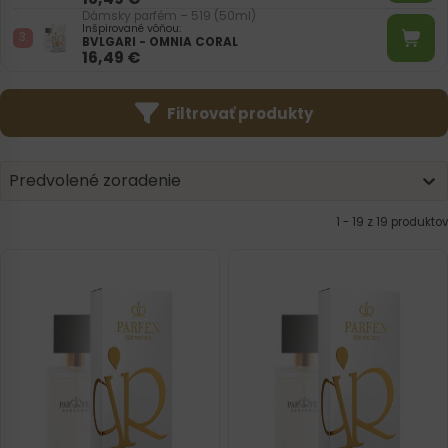
Dámsky parfém – 519 (50ml)
Inšpirované vôňou:
BVLGARI - OMNIA CORAL
16,49
€
Filtrovať produkty
Product | Sorting
Sort content
Sort content
Predvolené zoradenie
1 - 19 z 19 produktov