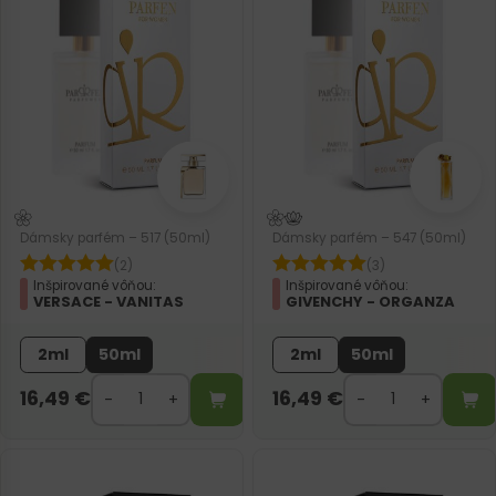
Dámsky parfém – 517 (50ml)
Dámsky parfém – 547 (50ml)
(2)
(3)
Inšpirované vôňou:
Inšpirované vôňou:
VERSACE - VANITAS
GIVENCHY - ORGANZA
2ml
50ml
2ml
50ml
16,49
€
16,49
€