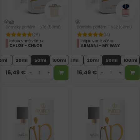
Dámsky parfém – 576 (50ml)
Dámsky parfém – 932 (50ml)
(26)
(14)
Inšpirované vôňou:
Inšpirované vôňou:
CHLOE - CHLOE
ARMANI - MY WAY
2ml
20ml
50ml
100ml
2ml
20ml
50ml
100ml
16,49
€
16,49
€