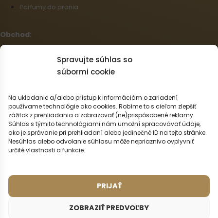
Parfumy do prania
Obchod:
Všeobecné obchodné podmienky
Spravujte súhlas so
Reklamačný poriadok
súbormi cookie
Informácie o doprave a platbe
Zásady používania súborov cookie (EÚ)
Na ukladanie a/alebo prístup k informáciám o zariadení
Veľkoobchod
používame technológie ako cookies. Robíme to s cieľom zlepšiť
Odstúpenie od zmluvy
zážitok z prehliadania a zobrazovať (ne)prispôsobené reklamy.
Súhlas s týmito technológiami nám umožní spracovávať údaje,
ako je správanie pri prehliadaní alebo jedinečné ID na tejto stránke.
Slovenčina
Nesúhlas alebo odvolanie súhlasu môže nepriaznivo ovplyvniť
určité vlastnosti a funkcie.
Možnosti dopravy:
PRIJAŤ
Možnosti platby:
ZOBRAZIŤ PREDVOĽBY