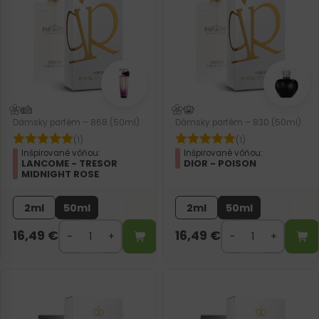
Dámsky parfém – 868 (50ml)
Dámsky parfém – 830 (50ml)
(1)
(1)
Inšpirované vôňou:
Inšpirované vôňou:
LANCOME - TRESOR
DIOR - POISON
MIDNIGHT ROSE
2ml
50ml
2ml
50ml
16,49
€
16,49
€