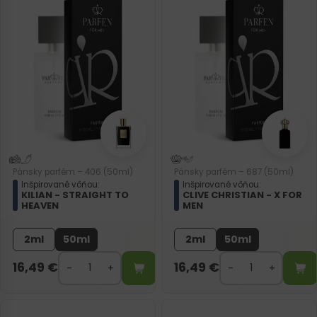
Pánsky parfém – 406 (50ml)
Pánsky parfém – 687 (50ml)
Inšpirované vôňou:
Inšpirované vôňou:
KILIAN - STRAIGHT TO
CLIVE CHRISTIAN - X FOR
HEAVEN
MEN
2ml
50ml
2ml
50ml
16,49
€
16,49
€