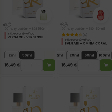
Dámsky parfém – 878 (50ml)
Dámsky parfém – 519 (50ml)
Inšpirované vôňou:
(5)
VERSACE - VERSENSE
Inšpirované vôňou:
BVLGARI - OMNIA CORAL
2ml
50ml
2ml
20ml
50ml
100ml
16,49
€
16,49
€