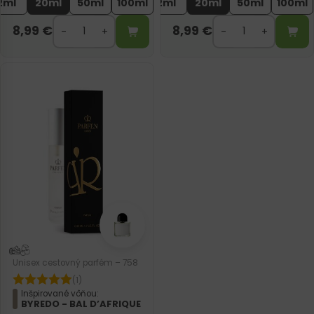
2ml
20ml
50ml
100ml
2ml
20ml
50ml
100ml
8,99
€
8,99
€
Unisex cestovný parfém – 758
(1)
Inšpirované vôňou:
BYREDO - BAL D’AFRIQUE