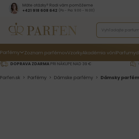
Máte otázky? Radi vám pomôžeme
+421 918 608 642‬
(Po - Pia: 9:00 - 16:00)
Parfémy
Zoznam parfémov
Vzorky
Akadémia vôní
Parfumy
d
DOPRAVA ZDARMA
PRI NÁKUPE NAD 39 €
Parfen.sk
>
Parfémy
>
Dámske parfémy
>
Dámsky parfém 