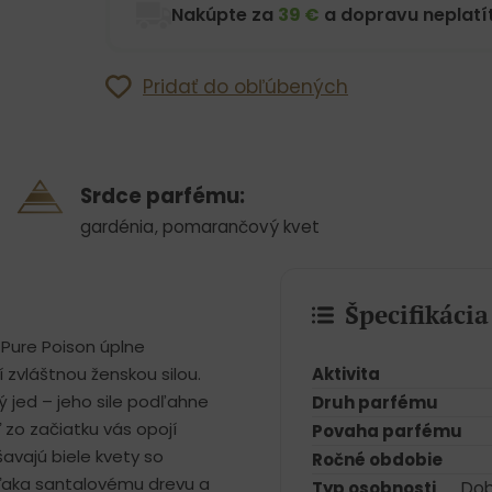
Nakúpte za
39 €
a dopravu neplatít
Pridať do obľúbených
Srdce parfému:
gardénia
,
pomarančový kvet
Špecifikáci
a Pure Poison úplne
Aktivita
 zvláštnou ženskou silou.
ý jed – jeho sile podľahne
Druh parfému
 zo začiatku vás opojí
Povaha parfému
vajú biele kvety so
Ročné obdobie
ďaka santalovému drevu a
Typ osobnosti
Dob