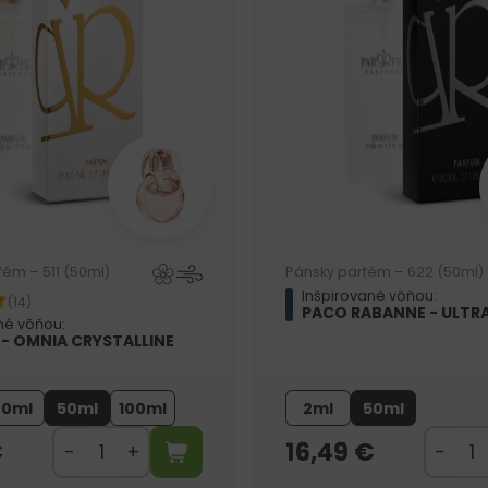
ém – 511 (50ml)
Pánsky parfém – 622 (50ml)
Inšpirované vôňou:
(14)
PACO RABANNE - ULTR
né vôňou:
 - OMNIA CRYSTALLINE
20ml
50ml
100ml
2ml
50ml
€
16,49
€