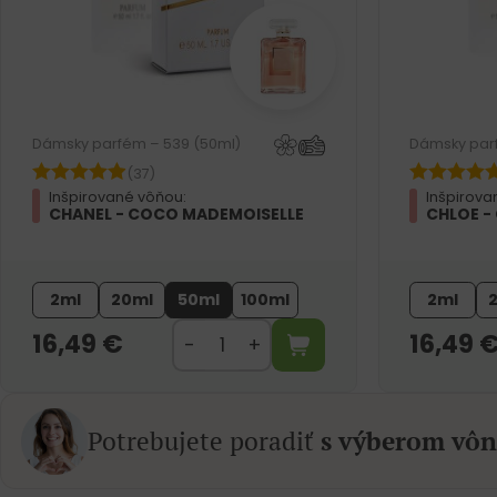
Dámsky parfém – 539 (50ml)
Dámsky par
(37)
Inšpirované vôňou:
Inšpirova
CHANEL - COCO MADEMOISELLE
CHLOE -
2ml
20ml
50ml
100ml
2ml
16,49
€
16,49
Potrebujete poradiť
s výberom vôn