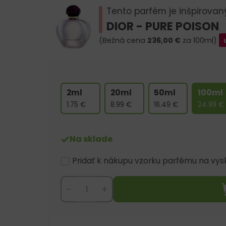
Tento parfém je inšpirovan
DIOR - PURE POISON
(Bežná cena
236,00
€
za 100ml)
2ml
20ml
50ml
100ml
1.75
€
8.99
€
16.49
€
24.99
€
Na sklade
Pridať k nákupu vzorku parfému na vy
-
+