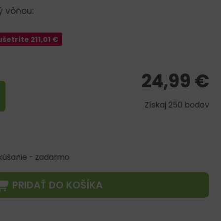
ý vôňou:
ušetríte
211,01
€
24,99
€
Získaj 250 bodov
skúšanie - zadarmo
PRIDAŤ DO KOŠÍKA