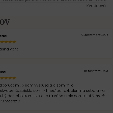
Kvetinová
KOV
12. septembra 2024
ana
rásna vôňa
10. februára 2023
uka
dporúčam ..1x som vyskúšala a som milo
ekvapená..striekla som 1x hneď po rozbaleni na seba a na
uhý deň obliekam sveter a tá vôňa stale som ju cí
Zobraziť
lú recenziu