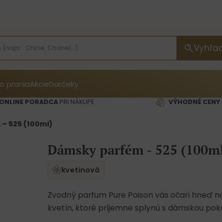
Vyhľa
o prania
Akcie
Darčeky
ONLINE PORADCA
PRI NÁKUPE
VÝHODNÉ CENY
– 525 (100ml)
Dámsky parfém - 525 (100m
kvetinová
Zvodný parfum Pure Poison vás očarí hneď na
kvetín, ktoré príjemne splynú s dámskou pok