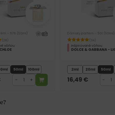
fém – 576 (50ml)
Dámsky parfém – 501 (50ml)
(26)
(34)
né vôňou:
Inšpirované vôňou:
 CHLOE
DOLCE & GABBANA - LI
20ml
50ml
100ml
2ml
20ml
50ml
€
16,49
€
e?