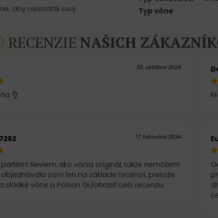
e, aby nestratili svoj
Typ vône
RECENZIE
NAŠICH ZÁKAZNÍ
30. októbra 2024
D
ňa 👌
K
17. februára 2024
7262
E
parfém! Neviem, ako vonia originál, takže nemôžem
O
 objednávala som len na základe recenzií, pretože
pr
 sladké vône a Poison Gi
Zobraziť celú recenziu
dr
ce