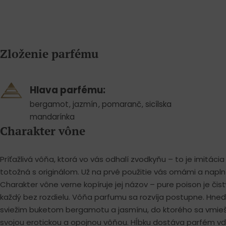
Zloženie parfému
Hlava parfému:
bergamot
,
jazmín
,
pomaranč
,
sicílska
mandarínka
Charakter vône
Príťažlivá vôňa, ktorá vo vás odhalí zvodkyňu – to je imitáci
totožná s originálom. Už na prvé použitie vás omámi a naplní
Charakter vône verne kopíruje jej názov – pure poison je čist
každý bez rozdielu. Vôňa parfumu sa rozvíja postupne. Hneď
sviežim buketom bergamotu a jasmínu, do ktorého sa vmieša
svojou erotickou a opojnou vôňou. Hĺbku dostáva parfém v