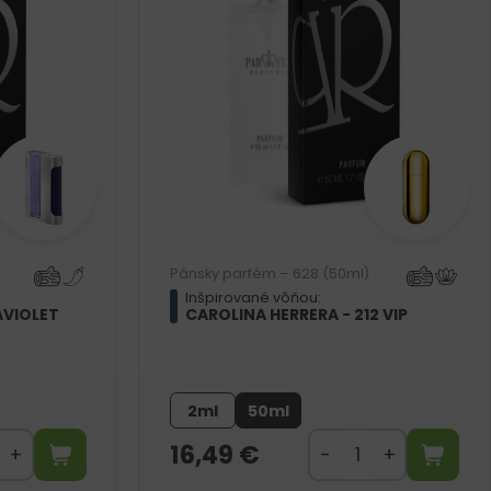
Pánsky parfém – 628 (50ml)
Inšpirované vôňou:
AVIOLET
CAROLINA HERRERA - 212 VIP
2ml
50ml
16,49
€