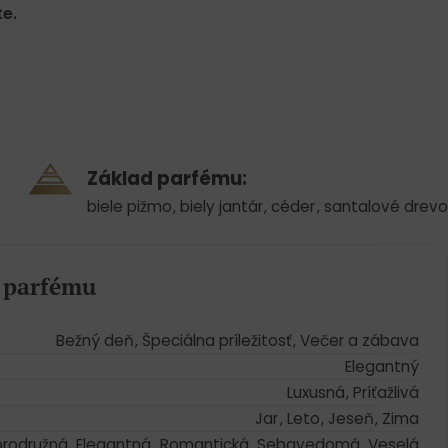
e.
Základ parfému:
biele pižmo
,
biely jantár
,
céder
,
santalové drevo
a parfému
Bežný deň
,
Špeciálna príležitosť
,
Večer a zábava
Elegantný
Luxusná
,
Príťažlivá
Jar
,
Leto
,
Jeseň
,
Zima
rodružná
,
Elegantná
,
Romantická
,
Sebavedomá
,
Veselá