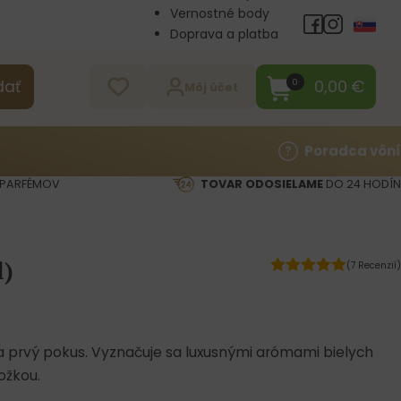
Vernostné body
Doprava a platba
Veľkoobchod
Kontakt
0,00
€
0
dať
Môj účet
Poradca vôní
PARFÉMOV
TOVAR ODOSIELAME
DO 24 HODÍN
l)
(7 Recenzií)
 prvý pokus. Vyznačuje sa luxusnými arómami bielych
ožkou.