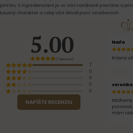
jantáru. S ingredienciami je vo vôni narábané precízne a jemn
luxusný charakter a celej vôni dávali punc vznešenosti.
5.00
Naďa
Krásna vô
(7 Recenzií)
7
0
0
0
veronika
0
Nádherný 
NAPÍŠTE RECENZIU
porovnať,
mám rada