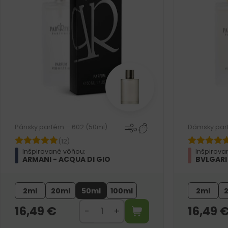
Pánsky parfém – 602 (50ml)
Dámsky parf
(12)
Inšpirované vôňou:
Inšpirova
ARMANI - ACQUA DI GIO
BVLGARI
2ml
20ml
50ml
100ml
2ml
16,49
€
16,49