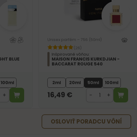
Unisex parfém – 756 (50ml)
(26)
Inšpirované vôňou:
GHT BLUE
MAISON FRANCIS KURKDJIAN -
BACCARAT ROUGE 540
100ml
2ml
20ml
50ml
100ml
16,49
€
OSLOVIŤ PORADCU VÔNÍ