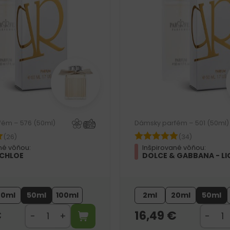
fém – 576 (50ml)
Dámsky parfém – 501 (50ml)
(26)
(34)
né vôňou:
Inšpirované vôňou:
 CHLOE
DOLCE & GABBANA - LI
20ml
50ml
100ml
2ml
20ml
50ml
€
16,49
€