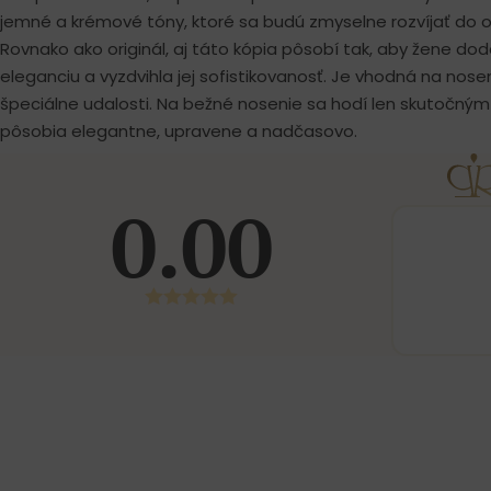
jemné a krémové tóny, ktoré sa budú zmyselne rozvíjať do ok
Rovnako ako originál, aj táto kópia pôsobí tak, aby žene d
eleganciu a vyzdvihla jej sofistikovanosť. Je vhodná na nos
špeciálne udalosti. Na bežné nosenie sa hodí len skutočný
pôsobia elegantne, upravene a nadčasovo.
0.00