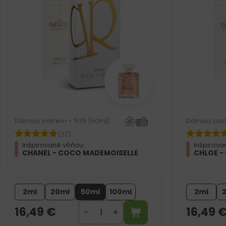
Dámsky parfém – 539 (50ml)
Dámsky par
(37)
Inšpirované vôňou:
Inšpirova
CHANEL - COCO MADEMOISELLE
CHLOE -
2ml
20ml
50ml
100ml
2ml
16,49
€
16,49