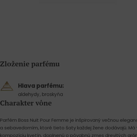
Zloženie parfému
Hlava parfému:
aldehydy
,
broskyňa
Charakter vône
Parfém Boss Nuit Pour Femme je inšpirovaný večnou eleganc
a sebavedomím, ktoré tieto šaty každej žene dodávajú. Má
kompozíciu kvetín, doplnenú o pôvabnú zmes drevitých ar