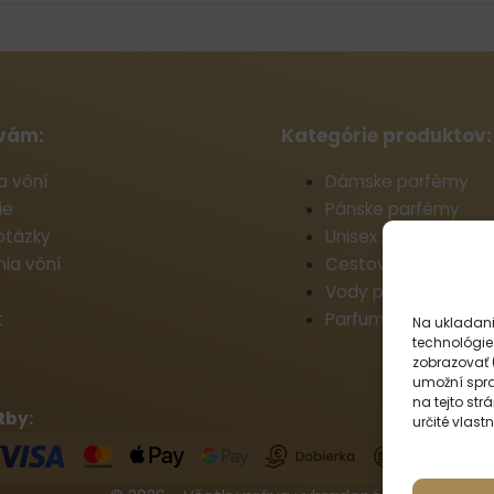
vám:
Kategórie produktov:
a vôní
Dámske parfémy
ie
Pánske parfémy
otázky
Unisex parfémy
ia vôní
Cestovné parfémy
Vody po holení
t
Parfumy do prania
Na ukladani
technológie 
zobrazovať 
umožní spra
na tejto st
tby:
určité vlastn