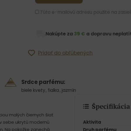
Túto e-mailovú adresu použite na zasiel
Nakúpte za
39 €
a dopravu neplatít
Pridať do obľúbených
Srdce parfému:
biele kvety
,
fialka
,
jazmín
Špecifikáci
iou malých čiernych šiat
Aktivita
 v sebe ukrytú modernú
óm. Na pokožke zanechá
Druh parfému