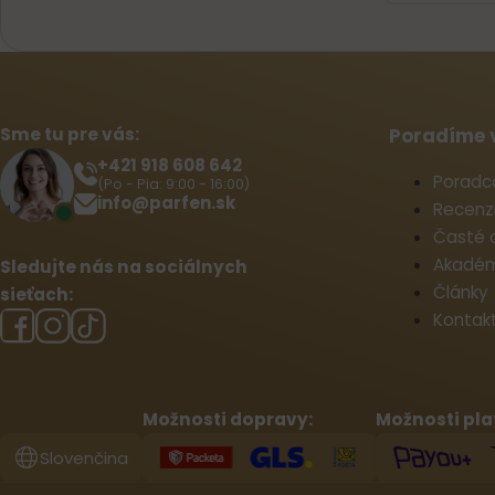
Sme tu pre vás:
Poradíme 
+421 918 608 642‬
Poradc
(Po - Pia: 9:00 - 16:00)
info@parfen.sk
Recenz
Časté 
Akadém
Sledujte nás na sociálnych
Články
sieťach:
Kontak
Možnosti dopravy:
Možnosti pla
Slovenčina