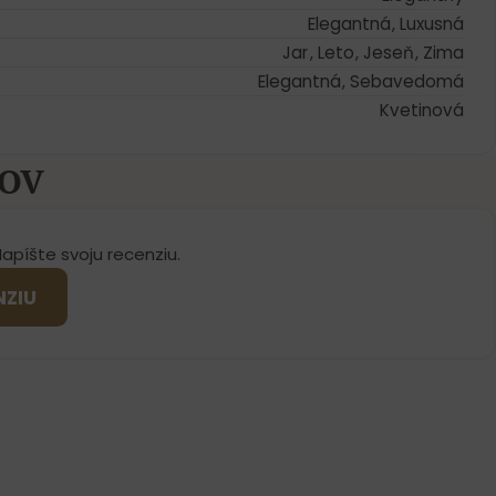
Elegantná
,
Luxusná
Jar
,
Leto
,
Jeseň
,
Zima
Elegantná
,
Sebavedomá
Kvetinová
KOV
Napíšte svoju recenziu.
NZIU