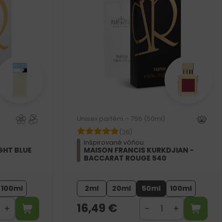
Unisex parfém – 756 (50ml)
(26)
Inšpirované vôňou:
GHT BLUE
MAISON FRANCIS KURKDJIAN -
BACCARAT ROUGE 540
100ml
2ml
20ml
50ml
100ml
16,49
€