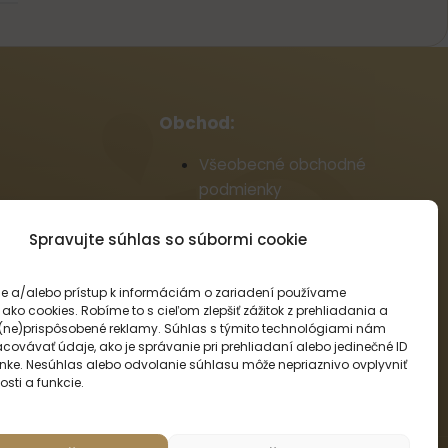
Obchod:
Všeobecné obchodné
podmienky
Reklamačný poriadok
Spravujte súhlas so súbormi cookie
Informácie o doprave a platbe
Zásady používania súborov
cookie (EÚ)
e a/alebo prístup k informáciám o zariadení používame
ako cookies. Robíme to s cieľom zlepšiť zážitok z prehliadania a
Veľkoobchod
(ne)prispôsobené reklamy. Súhlas s týmito technológiami nám
Odstúpenie od zmluvy
covávať údaje, ako je správanie pri prehliadaní alebo jedinečné ID
ránke. Nesúhlas alebo odvolanie súhlasu môže nepriaznivo ovplyvniť
osti a funkcie.