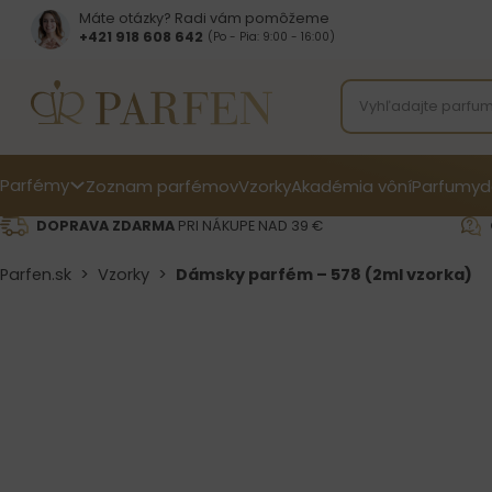
Máte otázky? Radi vám pomôžeme
+421 918 608 642‬
(Po - Pia: 9:00 - 16:00)
Parfémy
Zoznam parfémov
Vzorky
Akadémia vôní
Parfumy
d
DOPRAVA ZDARMA
PRI NÁKUPE NAD 39 €
Parfen.sk
>
Vzorky
>
Dámsky parfém – 578 (2ml vzorka)