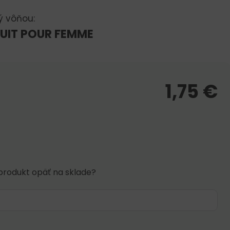
ý vôňou:
UIT POUR FEMME
1,75
€
produkt opäť na sklade?