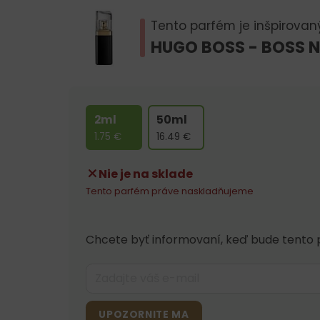
Tento parfém je inšpirovan
HUGO BOSS - BOSS N
2ml
50ml
1.75
€
16.49
€
Nie je na sklade
Tento parfém práve naskladňujeme
Chcete byť informovaní, keď bude tento 
UPOZORNITE MA