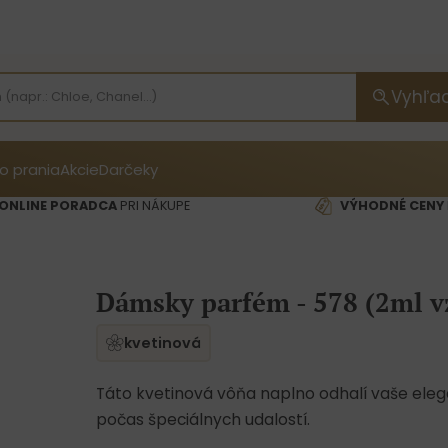
Vyhľa
o prania
Akcie
Darčeky
ONLINE PORADCA
PRI NÁKUPE
VÝHODNÉ CENY
Dámsky parfém - 578 (2ml v
kvetinová
Táto kvetinová vôňa naplno odhalí vaše ele
počas špeciálnych udalostí.