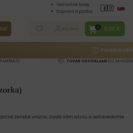
Vernostné body
Doprava a platba
Veľkoobchod
Kontakt
0,00
€
0
dať
Môj účet
Poradca vôní
PARFÉMOV
TOVAR ODOSIELAME
DO 24 HODÍN
zorka)
gantné ženské vnútro. Dodá vám istotu a sebavedomie