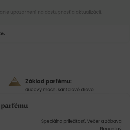
anie upozornení na dostupnosť a aktualizácií.
e.
Základ parfému:
dubový mach
,
santalové drevo
a parfému
Špeciálna príležitosť
,
Večer a zábava
Elegantný