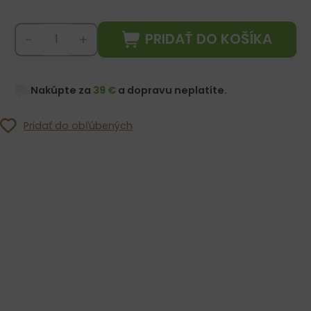
PRIDAŤ DO KOŠÍKA
-
+
Nakúpte za
39 €
a dopravu neplatíte.
Pridať do obľúbených