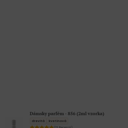
Dámsky parfém - 856 (2ml vzorka)
drevitá
kvetinová
(13 Recenzií)