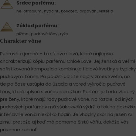
Srdce parfému:
,
,
,
,
heliotropium
hyacint
kosatec
orgován
vistéria
Základ parfému:
,
,
pižmo
pudrové tóny
ryža
Charakter vône
Pudrová a jemná – to sú dve slová, ktoré najlepšie
charakterizujú kópiu parfému Chloé Love. Jej ženská a veľmi
sofistikovaná kompozícia kombinuje fialové kvetiny s typicky
pudrovými tónmi. Po použití ucítite najprv zmes kvetín, no
tie po čase ustúpia do úzadia a vpred vykročia pudrové
tóny, ktoré splynú s vašou pokožkou. Parfém je teda vhodný
pre ženy, ktoré majú rady pudrové vône. Na rozdiel od iných
pudrových parfumov má však skvelú výdrž, a tak na pokožke
intenzívne vonia niekoľko hodín. Je vhodný skôr na jeseň či
zimu, pretože aj keď má pomerne čistú vôňu, dokáže vás
príjemne zahriať.