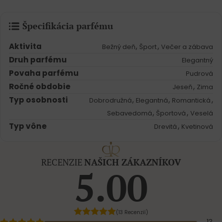
Špecifikácia parfému
Aktivita
,
,
Bežný deň
Šport
Večer a zábava
Druh parfému
Elegantný
Povaha parfému
Pudrová
Ročné obdobie
,
Jeseň
Zima
Typ osobnosti
,
,
,
Dobrodružná
Elegantná
Romantická
,
,
Sebavedomá
Športová
Veselá
Typ vône
,
Drevitá
Kvetinová
RECENZIE
NAŠICH ZÁKAZNÍKOV
5.00
(13 Recenzií)
13