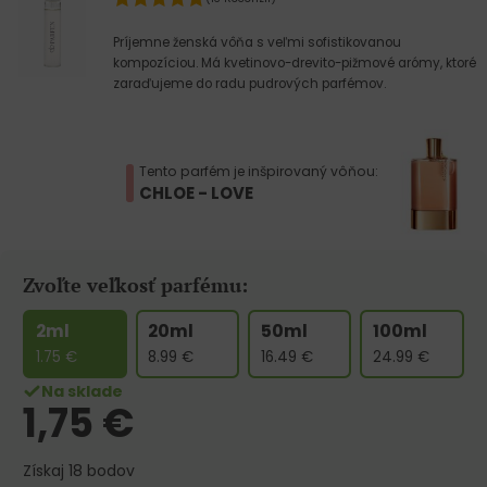
Príjemne ženská vôňa s veľmi sofistikovanou
kompozíciou. Má kvetinovo-drevito-pižmové arómy, ktoré
zaraďujeme do radu pudrových parfémov.
Tento parfém je inšpirovaný vôňou:
CHLOE - LOVE
Zvoľte veľkosť parfému:
2ml
20ml
50ml
100ml
1.75
€
8.99
€
16.49
€
24.99
€
Na sklade
1,75
€
Získaj 18 bodov