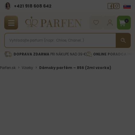
+421 918 608 642‬
0
DOPRAVA ZDARMA
PRI NÁKUPE NAD 39 €
ONLINE PORADCA
PRI 
Parfen.sk
>
Vzorky
>
Dámsky parfém – 856 (2ml vzorka)