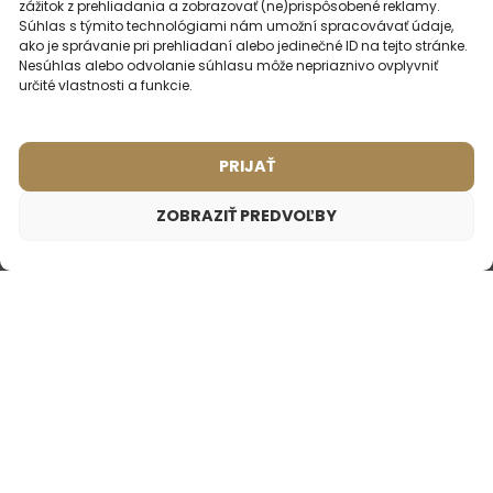
zážitok z prehliadania a zobrazovať (ne)prispôsobené reklamy.
Súhlas s týmito technológiami nám umožní spracovávať údaje,
ako je správanie pri prehliadaní alebo jedinečné ID na tejto stránke.
14. júla 2025
Zuzka
Nesúhlas alebo odvolanie súhlasu môže nepriaznivo ovplyvniť
určité vlastnosti a funkcie.
Som nadšená. Chloe love bola vona ktoru som dlho
hladala a uplne mi sedela. Odkedy ju prestali vyrabat tak
som nenasla ziadnu nahradu, ktora by bola c
Zobraziť celú
PRIJAŤ
recenziu
ZOBRAZIŤ PREDVOĽBY
14. júla 2025
Mária Judinyová
Dámsky parfém – 856 (2ml vzorka)
1,75
€
Krásna úžasná vôňa, dlho vydrží, veľká spokojnosť
Inšpirované vôňou:
CHLOE - LOVE
NAČÍTAŤ ĎALŠIE RECENZIE