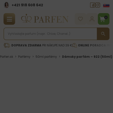
+421 918 608 642‬
0
DOPRAVA ZDARMA
PRI NÁKUPE NAD 39 €
ONLINE PORADCA
PRI 
Parfen.sk
>
Parfémy
>
50ml parfémy
>
Dámsky parfém – 922 (50ml)