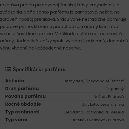
rozpráva príbeh prirodzenej ženskej krásy, zmyselnosti a
zvádzania. Vôňa tohto parfému je zamatová, nežná, no
zároveň naozaj prenikavá. Srdcu vône netradične dominuje
pudrové pižmo, ktorému predchádzajú arómy kvetín vo
vrchnej časti kompozície. V základe ucítite najmä drevité
arómy. Jednotlivé zložky spolu vytvárajú príjemnú, decentnú
vôňu vhodnú na každodenné nosenie.
Špecifikácia parfému
Aktivita
,
Bežný deň
Špeciálna príležitosť
Druh parfému
Elegantný
Povaha parfému
,
Nežná
Pudrová
Ročné obdobie
,
,
,
Jar
Leto
Jeseň
Zima
Typ osobnosti
,
,
Elegantná
Romantická
Veselá
Typ vône
,
,
Drevitá
Kvetinová
Pudrová