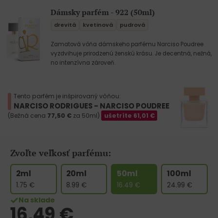
Dámsky parfém - 922 (50ml)
drevitá
kvetinová
pudrová
Zamatová vôňa dámskeho parfému Narciso Poudree
vyzdvihuje prirodzenú ženskú krásu. Je decentná, nežná,
no intenzívna zároveň.
Tento parfém je inšpirovaný vôňou:
NARCISO RODRIGUES - NARCISO POUDREE
(Bežná cena
77,50
€
za 50ml)
ušetríte
61,01
€
Zvoľte veľkosť parfému:
2ml
20ml
50ml
100ml
1.75
€
8.99
€
16.49
€
24.99
€
Na sklade
16,49
€