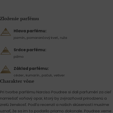
Zloženie parfému
Hlava parfému:
,
,
jazmín
pomarančový kvet
ruža
Srdce parfému:
pižmo
Základ parfému:
,
,
,
céder
kumarín
pačuli
vetiver
Charakter vône
Pri tvorbe parfému Narciso Poudree si dali parfuméri za cieľ
namiešať voňavý opar, ktorý by zvýrazňoval prirodzenú a
zrelú ženskosť. Podľa recenzií a našich skúseností musíme
uznať, že sa im to podarilo priamo dokonale. Poudree verne