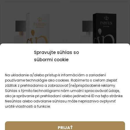
Spravujte súhlas so
súbormi cookie
Na ukladanie a/alebo prístup k informáciám o zariadení
používame technológie ako cookies. Robíme to s cieľom zlepšiť
Dámsky parfém – 526 (50ml)
Pánsky parfém – 601 (50ml)
zážitok z prehliadania a zobrazovať (ne)prispôsobené reklamy.
Inšpirované vôňou:
Súhlas s týmito technológiami nám umožní spracovávať údaje,
(6)
BVLGARI - AQVA
ako je správanie pri prehliadaní alebo jedinečné ID na tejto stránke.
Inšpirované vôňou:
DIOR - J'ADOR
Nesúhlas alebo odvolanie súhlasu môže nepriaznivo ovplyvniť
určité vlastnosti a funkcie.
2ml
20ml
50ml
100ml
2ml
50ml
16,49
€
16,49
€
PRIJAŤ