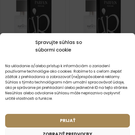
Spravujte súhlas so
súbormi cookie
Na ukladanie a/alebo prístup k informáciám o zariadení
Pánsky parfém – 601 (50ml)
Pánsky parfém – 696 (50ml)
používame technológie ako cookies. Robíme to s cieľom zlepšiť
Inšpirované vôňou:
Inšpirované vôňou:
BVLGARI - AQVA
TRUSSARDI -
zážitok z prehliadania a zobrazovať (ne)prispôsobené reklamy.
TRUSSARDI UOMO
Súhlas s týmito technológiami nám umožní spracovávať údaje,
ako je správanie pri prehliadaní alebo jedinečné ID na tejto stránke.
Nesúhlas alebo odvolanie súhlasu môže nepriaznivo ovplyvniť
2ml
50ml
2ml
50ml
určité vlastnosti a funkcie.
16,49
€
16,49
€
PRIJAŤ
ZOBRAZIŤ PREDVOĽBY