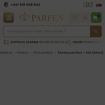
+421 918 608 642‬
0
DOPRAVA ZDARMA
PRI NÁKUPE NAD 39 €
ONLINE PORADCA
PRI 
Parfen.sk
>
Parfémy
>
50ml parfémy
>
Pánsky parfém – 424 (50ml)