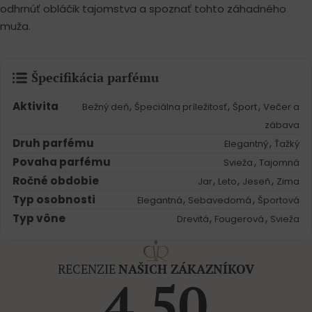
odhrnúť obláčik tajomstva a spoznať tohto záhadného
muža.
Špecifikácia parfému
Aktivita
,
,
,
Bežný deň
Špeciálna príležitosť
Šport
Večer a
zábava
Druh parfému
,
Elegantný
Ťažký
Povaha parfému
,
Svieža
Tajomná
Ročné obdobie
,
,
,
Jar
Leto
Jeseň
Zima
Typ osobnosti
,
,
Elegantná
Sebavedomá
Športová
Typ vône
,
,
Drevitá
Fougerová
Svieža
RECENZIE
NAŠICH ZÁKAZNÍKOV
4.50