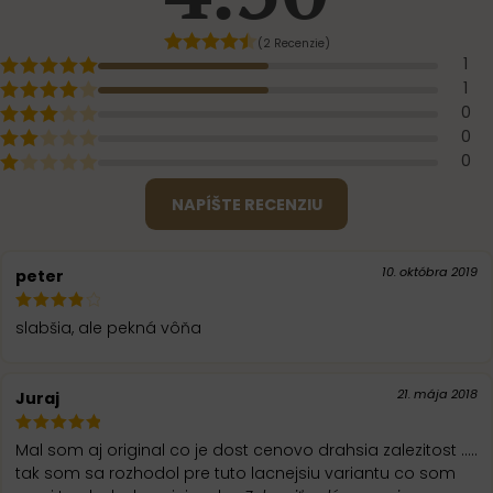
(2 Recenzie)
1
1
0
0
0
NAPÍŠTE RECENZIU
10. októbra 2019
peter
slabšia, ale pekná vôňa
21. mája 2018
Juraj
Mal som aj original co je dost cenovo drahsia zalezitost .....
tak som sa rozhodol pre tuto lacnejsiu variantu co som