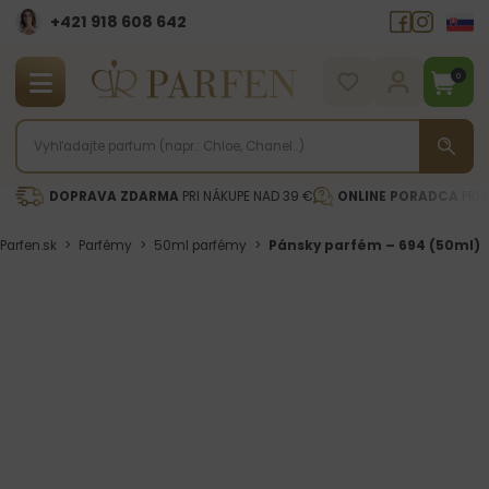
+421 918 608 642‬
0
DOPRAVA ZDARMA
PRI NÁKUPE NAD 39 €
ONLINE PORADCA
PRI 
Parfen.sk
>
Parfémy
>
50ml parfémy
>
Pánsky parfém – 694 (50ml)