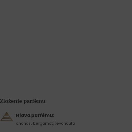
Zloženie parfému
Hlava parfému:
,
,
ananás
bergamot
levanduľa