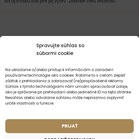
sa aj trosku bal pre jej vydrz .
Zobraziť celú recenziu
Spravujte súhlas so
MOHLO BY VÁS
ZAUJÍMAŤ
súbormi cookie
Na ukladanie a/alebo prístup k informáciám o zariadení
používame technológie ako cookies. Robíme to s cieľom zlepšiť
zážitok z prehliadania a zobrazovať (ne)prispôsobené reklamy.
Súhlas s týmito technológiami nám umožní spracovávať údaje,
ako je správanie pri prehliadaní alebo jedinečné ID na tejto stránke.
Nesúhlas alebo odvolanie súhlasu môže nepriaznivo ovplyvniť
určité vlastnosti a funkcie.
PRIJAŤ