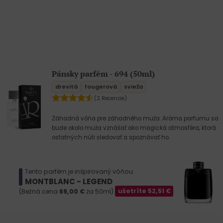
Pánsky parfém - 694 (50ml)
drevitá
fougerová
svieža
(2 Recenzie)
Záhadná vôňa pre záhadného muža. Aróma parfumu sa
bude okolo muža vznášať ako magická atmosféra, ktorá
ostatných núti sledovať a spoznávať ho.
Tento parfém je inšpirovaný vôňou:
MONTBLANC - LEGEND
(Bežná cena
69,00
€
za 50ml)
ušetríte
52,51
€