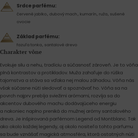
Srdce parfému:
,
,
,
,
červené jablko
dubový mach
kumarín
ruža
sušené
ovocie
Základ parfému:
,
fazuľa tonka
santalové drevo
Charakter vône
Evokuje silu a nehu, tradíciu a súčasnosť zároveň. Je to vôňa
plná kontrastov a protikladov. Muža zahaľuje do rúška
tajomstva a stáva sa vďaka nej malou záhadou. Vôňa nás
však súčasne núti sledovať a spoznávať ho. Vôňa sa na
povrch najprv prebíja sviežimi arómami, rozvíja sa do
akcentov dubového machu dodávajúceho energiu
a nakoniec naplno preniká do mužnej arómy santalového
dreva. Je inšpirovaná parfémom Legend od Montblanc. Tak
ako okolo každej legendy, aj okolo nositeľa tohto parfumu
sa bude vznášať magická atmosféra, ktorá ostatných núti