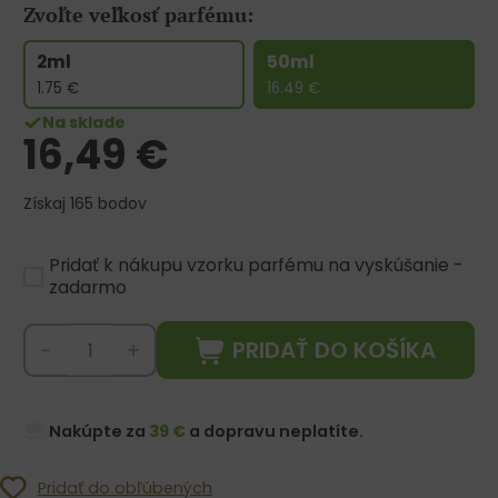
Zvoľte veľkosť parfému:
2ml
50ml
1.75
€
16.49
€
Na sklade
16,49
€
Získaj 165 bodov
Pridať k nákupu vzorku parfému na vyskúšanie -
zadarmo
PRIDAŤ DO KOŠÍKA
-
+
Nakúpte za
39 €
a dopravu neplatíte.
Pridať do obľúbených