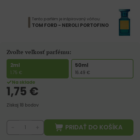
Tento parfém je inšpirovaný vôňou:
TOM FORD - NEROLI PORTOFINO
Zvoľte veľkosť parfému:
2ml
50ml
1.75
€
16.49
€
Na sklade
1,75
€
Získaj 18 bodov
PRIDAŤ DO KOŠÍKA
-
+