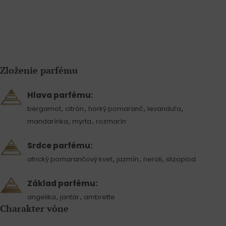
Zloženie parfému
Hlava parfému:
,
,
,
,
bergamot
citrón
horký pomaranč
levanduľa
,
,
mandarínka
myrta
rozmarín
Srdce parfému:
,
,
,
africký pomarančový kvet
jazmín
neroli
slizoplod
Základ parfému:
,
,
angelika
jantár
ambrette
Charakter vône