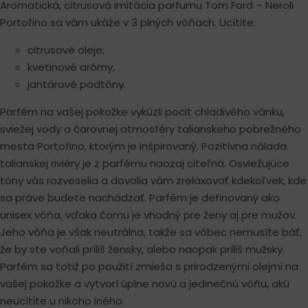
Aromatická, citrusová imitácia parfumu Tom Ford – Neroli
Portofino sa vám ukáže v 3 plných vôňach. Ucítite:
citrusové oleje,
kvetinové arómy,
jantárové podtóny.
Parfém na vašej pokožke vykúzli pocit chladivého vánku,
sviežej vody a čarovnej atmosféry talianskeho pobrežného
mesta Portofino, ktorým je inšpirovaný. Pozitívna nálada
talianskej riviéry je z parfému naozaj citeľná. Osviežujúce
tóny vás rozveselia a dovolia vám zrelaxovať kdekoľvek, kde
sa práve budete nachádzať. Parfém je definovaný ako
unisex vôňa, vďaka čomu je vhodný pre ženy aj pre mužov.
Jeho vôňa je však neutrálna, takže sa vôbec nemusíte báť,
že by ste voňali príliš žensky, alebo naopak príliš mužsky.
Parfém sa totiž po použití zmieša s prirodzenými olejmi na
vašej pokožke a vytvorí úplne novú a jedinečnú vôňu, akú
neucítite u nikoho iného.