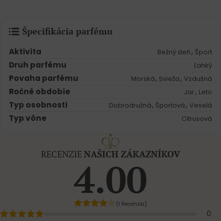
Špecifikácia parfému
Aktivita
,
Bežný deň
Šport
Druh parfému
Ľahký
Povaha parfému
,
,
Morská
Svieža
Vzdušná
Ročné obdobie
,
Jar
Leto
Typ osobnosti
,
,
Dobrodružná
Športová
Veselá
Typ vône
Citrusová
RECENZIE
NAŠICH ZÁKAZNÍKOV
4.00
(1 Recenzia)
0