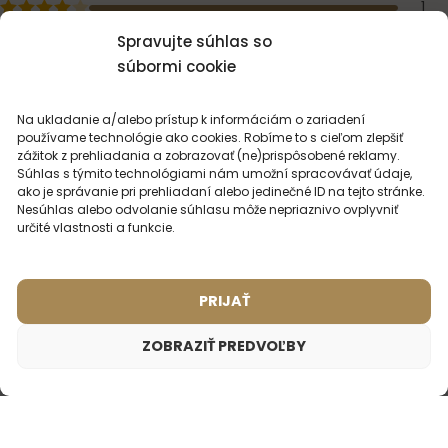
1
0
Spravujte súhlas so
0
súbormi cookie
0
NAPÍŠTE RECENZIU
Na ukladanie a/alebo prístup k informáciám o zariadení
používame technológie ako cookies. Robíme to s cieľom zlepšiť
zážitok z prehliadania a zobrazovať (ne)prispôsobené reklamy.
Súhlas s týmito technológiami nám umožní spracovávať údaje,
10. augusta 2021
TomFord
ako je správanie pri prehliadaní alebo jedinečné ID na tejto stránke.
Nesúhlas alebo odvolanie súhlasu môže nepriaznivo ovplyvniť
Dobra replika 4/5 + Parfem ako taky vonia kvalitne a od
určité vlastnosti a funkcie.
originalu ho deli tenka hranica. - Co sa vsak tyka vydrze,
na original zial nema. Po hod
Zobraziť celú recenziu
PRIJAŤ
ZOBRAZIŤ PREDVOĽBY
Unisex parfém – 807 (2ml vzorka)
1,75
€
MOHLO BY VÁS
ZAUJÍMAŤ
Inšpirované vôňou:
TOM FORD - NEROLI PORTOFINO