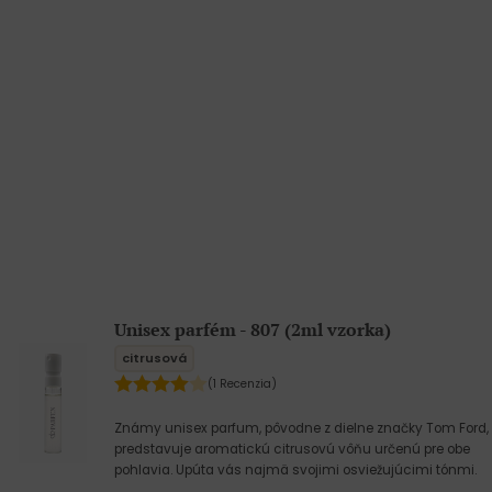
Unisex parfém - 807 (2ml vzorka)
citrusová
(1 Recenzia)
Známy unisex parfum, pôvodne z dielne značky Tom Ford,
predstavuje aromatickú citrusovú vôňu určenú pre obe
pohlavia. Upúta vás najmä svojimi osviežujúcimi tónmi.