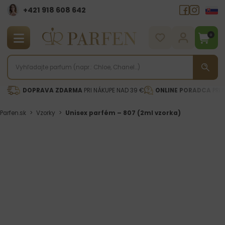
+421 918 608 642‬
0
DOPRAVA ZDARMA
PRI NÁKUPE NAD 39 €
ONLINE PORADCA
PRI 
Parfen.sk
>
Vzorky
>
Unisex parfém – 807 (2ml vzorka)