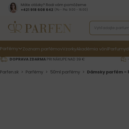
Máte otázky? Radi vám pomôžeme
+421 918 608 642‬
(Po - Pia: 9:00 - 16:00)
Parfémy
Zoznam parfémov
Vzorky
Akadémia vôní
Parfumy
d
DOPRAVA ZDARMA
PRI NÁKUPE NAD 39 €
Parfen.sk
>
Parfémy
>
50ml parfémy
>
Dámsky parfém – 