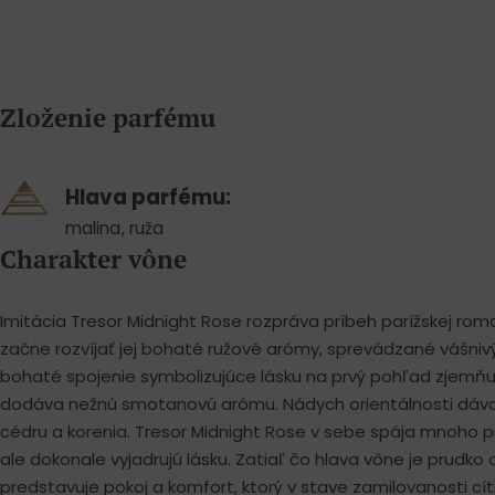
Zloženie parfému
Hlava parfému:
malina
,
ruža
Charakter vône
Imitácia Tresor Midnight Rose rozpráva príbeh parížskej rom
začne rozvíjať jej bohaté ružové arómy, sprevádzané vášniv
bohaté spojenie symbolizujúce lásku na prvý pohľad zjemňuje
dodáva nežnú smotanovú arómu. Nádych orientálnosti dáva
cédru a korenia. Tresor Midnight Rose v sebe spája mnoho 
ale dokonale vyjadrujú lásku. Zatiaľ čo hlava vône je prudko o
predstavuje pokoj a komfort, ktorý v stave zamilovanosti c