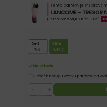
Tento parfém je inšpirovan
LANCOME - TRESOR 
(Bežná cena
59,00
€
za 50ml)
uš
2ml
50ml
1.75
€
16.49
€
Na sklade
Pridať k nákupu vzorku parfému na vy
-
+