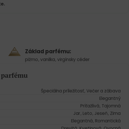
e.
Základ parfému:
pižmo
,
vanilka
,
virgínsky céder
a parfému
Špeciálna príležitosť
,
Večer a zábava
Elegantný
Príťažlivá
,
Tajomná
Jar
,
Leto
,
Jeseň
,
Zima
Elegantná
,
Romantická
Drevitá
,
Kvetinová
,
Ovocná