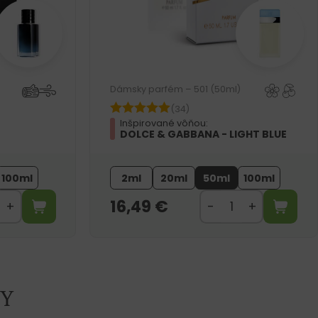
Dámsky parfém – 501 (50ml)
(34)
Inšpirované vôňou:
DOLCE & GABBANA - LIGHT BLUE
100ml
2ml
20ml
50ml
100ml
16,49
€
Y