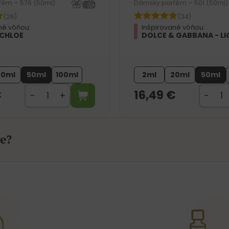
fém – 576 (50ml)
Dámsky parfém – 501 (50ml)
(26)
(34)
né vôňou:
Inšpirované vôňou:
 CHLOE
DOLCE & GABBANA - LI
20ml
50ml
100ml
2ml
20ml
50ml
€
16,49
€
e?