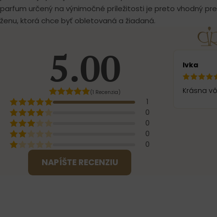
parfum určený na výnimočné príležitosti je preto vhodný 
ženu, ktorá chce byť obletovaná a žiadaná.
5.00
Ivka
Krásna vô
(1 Recenzia)
1
0
0
0
0
NAPÍŠTE RECENZIU