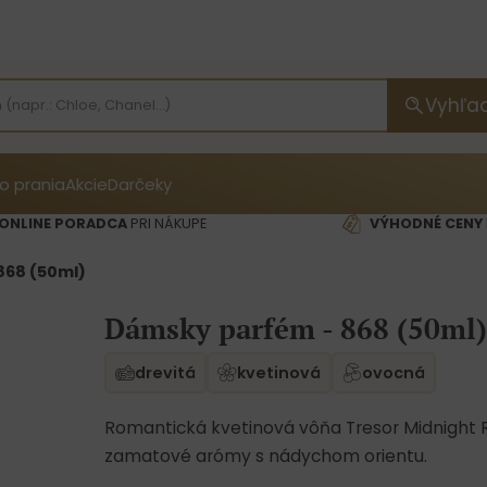
Vyhľa
o prania
Akcie
Darčeky
ONLINE PORADCA
PRI NÁKUPE
VÝHODNÉ CENY
868 (50ml)
Dámsky parfém - 868 (50ml)
drevitá
kvetinová
ovocná
Romantická kvetinová vôňa Tresor Midnight R
zamatové arómy s nádychom orientu.