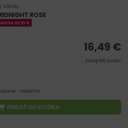
ý vôňou:
MIDNIGHT ROSE
etríte
42,51
€
16,49
€
Získaj 165 bodov
skúšanie - zadarmo
PRIDAŤ DO KOŠÍKA