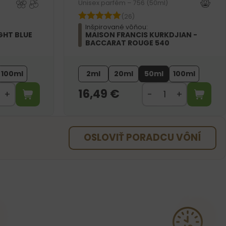
Unisex parfém – 756 (50ml)
(26)
Inšpirované vôňou:
GHT BLUE
MAISON FRANCIS KURKDJIAN -
BACCARAT ROUGE 540
100ml
2ml
20ml
50ml
100ml
16,49
€
OSLOVIŤ PORADCU VÔNÍ