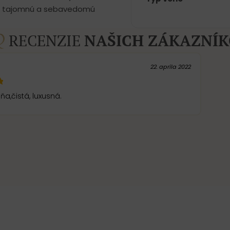
pre tajomnú a sebavedomú
RECENZIE
NAŠICH ZÁKAZNÍ
22. apríla 2022
ňa,čistá, luxusná.