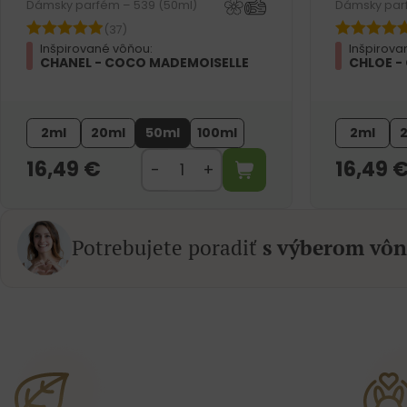
Dámsky parfém – 539 (50ml)
Dámsky par
(37)
Inšpirované vôňou:
Inšpirova
CHANEL - COCO MADEMOISELLE
CHLOE -
2ml
20ml
50ml
100ml
2ml
16,49
€
16,49
Potrebujete poradiť
s výberom vôn