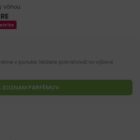
ý vôňou:
ERE
etríte
máme v ponuke. Môžete pokračovať vo výbere
A ZOZNAM PARFÉMOV