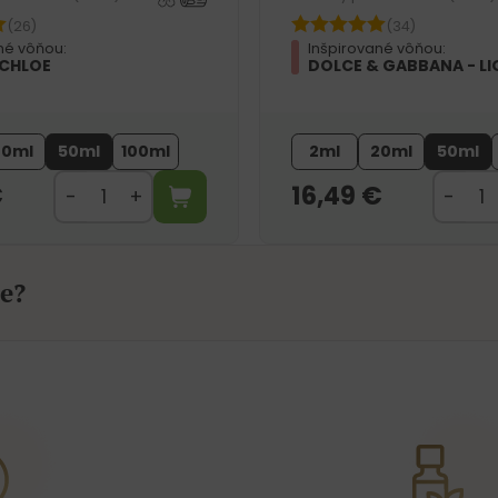
(26)
(34)
né vôňou:
Inšpirované vôňou:
 CHLOE
DOLCE & GABBANA - LI
20ml
50ml
100ml
2ml
20ml
50ml
€
16,49
€
e?