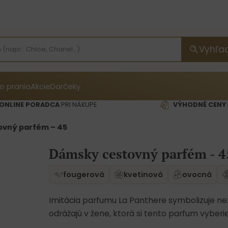
Vyhľa
o prania
Akcie
Darčeky
ONLINE PORADCA
PRI NÁKUPE
VÝHODNÉ CENY
vný parfém – 45
Dámsky cestovný parfém - 4
fougerová
kvetinová
ovocná
Imitácia parfumu La Panthere symbolizuje nezá
odrážajú v žene, ktorá si tento parfum vyberi