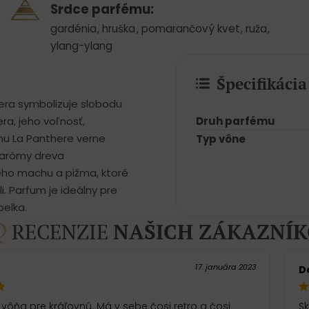
Srdce parfému:
gardénia
,
hruška
,
pomarančový kvet
,
ruža
,
ylang-ylang
Špecifikáci
era symbolizuje slobodu
Druh parfému
ra, jeho voľnosť,
umu La Panthere verne
Typ vône
ú arómy dreva
ého machu a pižma, ktoré
. Parfum je ideálny pre
belka.
RECENZIE
NAŠICH ZÁKAZNÍ
17. januára 2023
D
kráľovnú. Má v sebe čosi retro a čosi
S