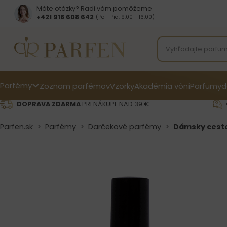
Máte otázky? Radi vám pomôžeme
+421 918 608 642‬
(Po - Pia: 9:00 - 16:00)
Parfémy
Zoznam parfémov
Vzorky
Akadémia vôní
Parfumy
d
DOPRAVA ZDARMA
PRI NÁKUPE NAD 39 €
Parfen.sk
>
Parfémy
>
Darčekové parfémy
>
Dámsky cesto