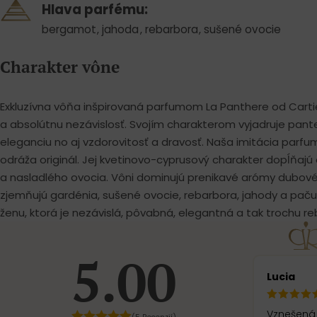
Hlava parfému:
bergamot
,
jahoda
,
rebarbora
,
sušené ovocie
Charakter vône
Exkluzívna vôňa inšpirovaná parfumom La Panthere od Carti
a absolútnu nezávislosť. Svojím charakterom vyjadruje pante
eleganciu no aj vzdorovitosť a dravosť. Naša imitácia parf
odráža originál. Jej kvetinovo-cyprusový charakter dopĺňaj
a nasladlého ovocia. Vôni dominujú prenikavé arómy dubov
zjemňujú gardénia, sušené ovocie, rebarbora, jahody a pačuli
ženu, ktorá je nezávislá, pôvabná, elegantná a tak trochu re
5.00
Lucia
Vznešená vôňa pre 