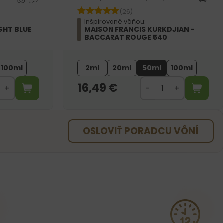
(26)
Inšpirované vôňou:
GHT BLUE
MAISON FRANCIS KURKDJIAN -
BACCARAT ROUGE 540
100ml
2ml
20ml
50ml
100ml
16,49
€
OSLOVIŤ PORADCU VÔNÍ