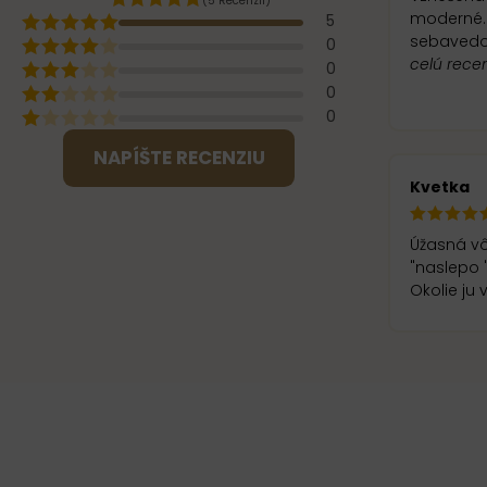
(5 Recenzií)
moderné. Takto vonia skutočná dáma, elegant
5
sebavedo
0
celú rece
0
0
0
NAPÍŠTE RECENZIU
Kvetka
Úžasná vô
"naslepo " neľutujem. Jedna z najlepších vôní, aké som 
Okolie ju