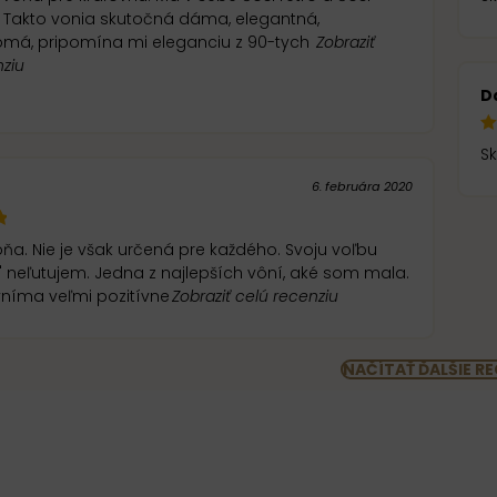
ná,
má, pripomína mi eleganciu z 90-tych
Zobraziť
nziu
D
Sk
6. februára 2020
ňa. Nie je však určená pre každého. Svoju voľbu
mala.
 vníma veľmi pozitívne
Zobraziť celú recenziu
NAČÍTAŤ ĎALŠIE RE