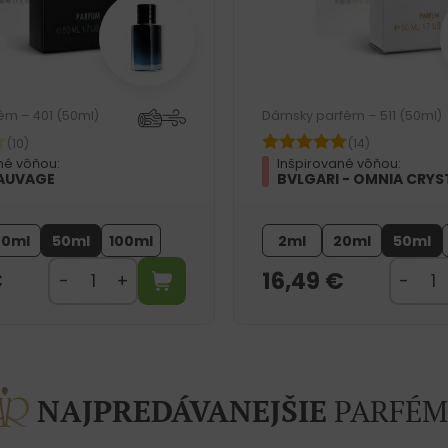
ém – 401 (50ml)
Dámsky parfém – 511 (50ml)
(10)
(14)
né vôňou:
Inšpirované vôňou:
SAUVAGE
BVLGARI - OMNIA CRYS
20ml
50ml
100ml
2ml
20ml
50ml
€
16,49
€
NAJPREDÁVANEJŠIE
PARFÉM