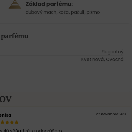
Základ parfému:
dubový mach
,
koža
,
pačuli
,
pižmo
a parfému
Elegantný
Kvetinová
,
Ovocná
KOV
29. novembra 2021
enisa
kvelá vôña. Určite odporúčam.