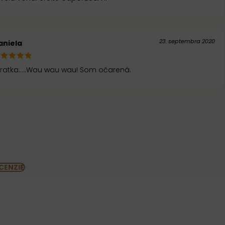
23. septembra 2020
aniela
ratka.....Wau wau wau! Som očarená.
CENZIE