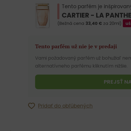
Tento parfém je inšpirovan
CARTIER - LA PANTH
(Bežná cena
33,40
€
za 20ml)
uš
Tento parfém už nie je v predaji
Vami požadovaný parfém už bohužiaľ ne
alternatívneho parfému kliknutím nižšie.
PREJSŤ N
Pridať do obľúbených