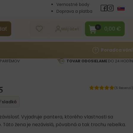
Vernostné body
Doprava a platba
Veľkoobchod
Kontakt
0,00
€
0
dať
Môj účet
Poradca vôní
PARFÉMOV
TOVAR ODOSIELAME
DO 24 HODÍN
5
(5 Recenzií)
sladká
vislosť. Vyjadruje pantera, ktorého vlastnosti sa
e. Táto žena je nezávislá, pôvabná a tak trochu rebelka.