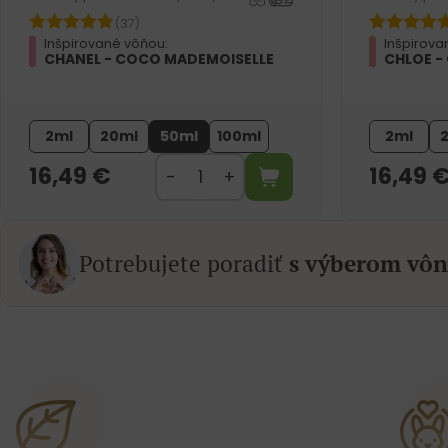
(37)
Inšpirované vôňou:
Inšpirova
CHANEL - COCO MADEMOISELLE
CHLOE -
2ml
20ml
50ml
100ml
2ml
16,49
€
16,49
Potrebujete poradiť
s výberom vôn