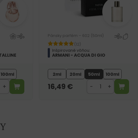
Pánsky parfém – 602 (50ml)
(12)
Inšpirované vôňou:
TALLINE
ARMANI - ACQUA DI GIO
100ml
2ml
20ml
50ml
100ml
16,49
€
Y