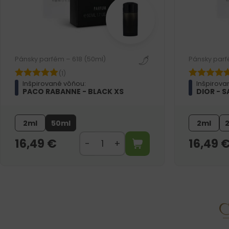
Pánsky parfém – 618 (50ml)
Pánsky parf
(1)
Inšpirované vôňou:
Inšpirova
PACO RABANNE - BLACK XS
DIOR - 
2ml
50ml
2ml
16,49
€
16,49